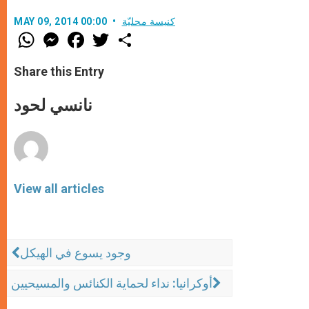
كنيسة محليّة
MAY 09, 2014 00:00
W
M
F
T
S
h
e
a
w
h
a
s
c
i
a
t
s
e
t
r
Share this Entry
s
e
b
t
e
A
n
o
e
p
g
o
r
نانسي لحود
p
e
k
r
View all articles
وجود يسوع في الهيكل
أوكرانيا: نداء لحماية الكنائس والمسيحيين