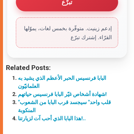
تبرّع
إدعم زينيت. متوفّرة بخمس لغات، يموّلها
القرّاء. إشترك تبرّع
Related Posts:
البابا فرنسيس الحبر الأعظم الذي يشيد به
العلمانيّون
شهادة أشخاص غيّر البابا فرنسيس حياتهم!
"قلب واحد" سيجسد قرب البابا من الشعوب
المنكوبة
هذا البابا الذي أحب آت لزيارتنا!..