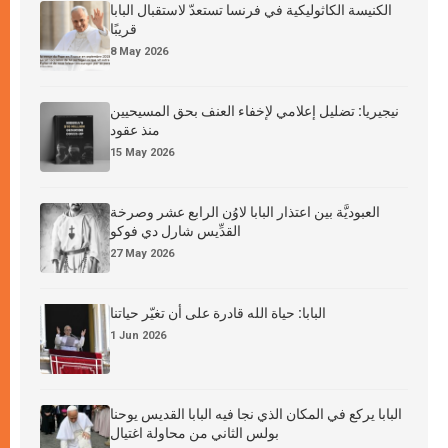
الكنيسة الكاثوليكية في فرنسا تستعدّ لاستقبال البابا
قريبًا
8 May 2026
نيجيريا: تضليل إعلامي لإخفاء العنف بحق المسيحيين
منذ عقود
15 May 2026
العبوديَّة بين اعتذار البابا لاوُن الرابع عشر وصرخة
القدِّيس شارل دي فوكو
27 May 2026
البابا: حياة الله قادرة على أن تغيّر حياتنا
1 Jun 2026
البابا يركع في المكان الذي نجا فيه البابا القديس يوحنا
بولس الثاني من محاولة اغتيال