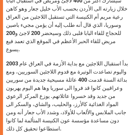
سيشارك أكثر من 400 لاجئ ومريض في استقبال البابا
p
e
k
r
خلال زيارته الى الأردن بحسب الأب خليل جعار وهو كاهن
رعية مريم أم الكنيسة التي تستقبل اللاجئين من العراق
وسوريا، الذي قال أنه طلب إليه أن يؤمن مجيء باصين
للحجاج للقاء البابا فلبى ذلك وسيحضر 200 لاجئ و200
مريض للقاء الحبر الأعظم في الموقع الذي تعمد فيع
يسوع.
بدأ استقبال اللاجئين مع بداية الأزمة في العراق عام 2003
واليوم تصاعدت الوتيرة مع قدوم اللاجئين السوريين، ومع
بدائة السنة قدمت 400 عائلة مسيحية جديدة من سوريين
وعراقيين كانوا قد فروا الى سوريا وها هم اليوم يهربون
من جديد وقد خسروا عائلاتهم. يوزع المركز الرعوي
المواد الغذائية كالأرز، والحليب، والشاي، والسكر الى
جانب الملابس والألعاب للأولاد، وشدد الأب جعار أنه ومن
دون مساعدة مؤسسة عون الكنيسة المتألمة لما كانوا
استطاعوا تحقيق كل ذلك.