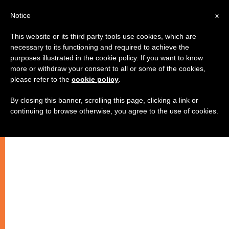
AR
Notice
x
This website or its third party tools use cookies, which are
necessary to its functioning and required to achieve the
purposes illustrated in the cookie policy. If you want to know
الأردن: كمّ هائل من اللاجئين بانتظار
more or withdraw your consent to all or some of the cookies,
please refer to the
cookie policy
.
البابا
By closing this banner, scrolling this page, clicking a link or
continuing to browse otherwise, you agree to the use of cookies.
اللقاء مع البابا بصيص أمل