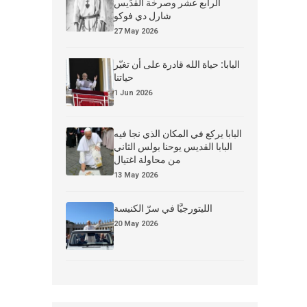
الرابع عشر وصرخة القدِّيس
شارل دي فوكو
27 May 2026
البابا: حياة الله قادرة على أن تغيّر
حياتنا
1 Jun 2026
البابا يركع في المكان الذي نجا فيه
البابا القديس يوحنا بولس الثاني
من محاولة اغتيال
13 May 2026
الليتورجيَّا في سرّ الكنيسة
20 May 2026