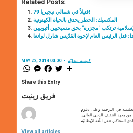
Related Posts:
79 قتيلاً في شمالي نيجيريا!
المكسيك: الخطر يحدق بالحياة الكهنوتية
لإسلامية ترتكب "مجزرة" بحق مسيحيين أثيوبيين
ا: قتل الرئيس العام لإخوة القدّيس شارل لوانغا
كنيسة محليّة
MAY 22, 2014 00:00
W
M
F
T
S
h
e
a
w
h
a
s
c
i
a
t
s
e
t
r
Share this Entry
s
e
b
t
e
A
n
o
e
p
g
o
r
فريق زينيت
p
e
k
r
تعليمية في الترجمة وعلى دبلوم
ا من معهد التثقيف الديني العالي.
دى المحاكم. تتقن اللّغة الإيطاليّة
View all articles