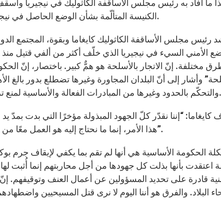
ا ما أفاد به رئيس مجلس الأساقفة الكاثوليك في نيجيريا وأ
الكنيسة المتألّمة بشأن الوضع الحاصل في نيجيريا بعد سلسلة اعتداءات قامت بها جماعة بوكو حرام.
د رئيس مجلس الأساقفة الكاثوليك كايغاما وبقوة، المجتمع ال
ضع الأمني السيء في نيجيريا الذي خلّف أكثر من ألفي قتيل منذ بد
رق مختلفة. إنّ الاتجار بالأسلحة هو همٌّ كبير. باختصار، إنّ ال
لحة” وأشار إلى أنّ البلدان المجاورة وغيرها تضطلع بدور بالغ 
 من المبادرات الفعالة والأساسية لمنع تزويد بوكو حرام بالأسلحة والأجهزة المسيئة بأمن البلاد.
كايغاما: “إننا نقدّر كلّ الجهود المبذولة مؤخرًا التي بدت بمدّ يد
هذا الأمر، إنما ما نحتاج إليه هو العمل معًا من أجل إيجاد الحلول بعيدًا عن الإقتصاد والمصالح الأخرى”.
 اعتقدت بأنها بذلت كل جهودها من أجل محاربتهم إنما أُثبت لها 
منية قادرة على تحديد المسؤولين عن أعمال العنف وتوقيفهم. إ
اء البلاد. والفرق هو أننا اليوم لا نرى قتل المسيحيين واضطها