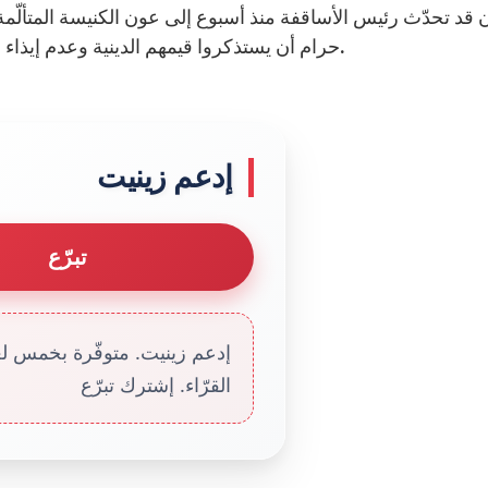
 قد تحدّث رئيس الأساقفة منذ أسبوع إلى عون الكنيسة المتألّمة أث
حرام أن يستذكروا قيمهم الدينية وعدم إيذاء الفتيات اللواتي اختُطفن من مدرستهنّ في ولاية بورنو.
إدعم زينيت
تبرّع
إدعم زينيت. متوفّرة بخمس لغا
القرّاء. إشترك تبرّع