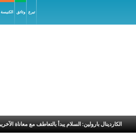
تبرع
وثائق
الكنيسة و
لرسوليّة
الكاردينال بارولين: السلام يبدأ بالتعاطف مع م