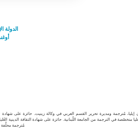
الدولة ا
أوغند
ن إيليا، مُترجمة ومديرة تحرير القسم العربي في وكالة زينيت. حائزة على شهادة 
ا متخصّصة في الترجمة من الجامعة اللّبنانية. حائزة على شهادة الثقافة الدينية العُلي
مُترجمة محلَّفة ل