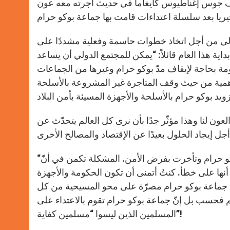
سقف جوس إغناطيوس كايغاما في حديث أجرته معه عون
دولي من أجل اتخاذ خطوات حاسمة وفعلية مشددًا على
اية هذا العام قائلاً: “يمكن للمجتمع الدولي أن يساعد
حكومة بحاجة لإيقاف مدّ بوكو حرام وغيرها من الجماعات
الأهمية من حيث وقف المتاجرة غير المشروعة بالأسلحة
 العون لنا وهذا مؤثّر جدًا بأن نرى كل العالم يتحدّث عن
“إنّ مشكلة الحكومة الأساسية هي أنها لم تقم بما يكفي لإيقاف جرم بوكو حرام وتأخرت بفرض الأمن. المشكلة تكمن في أنّ
أنها على خطأ. كنتُ أتمنى أن تكون الحكومة والأجهزة
نّ جماعة بوكو حرام مصرّة على محو المسيحية من كل
دهم فحسب بل إنّ جماعة بوكو حرام تقوم بالاعتداء على
المسلمين الذين ليسوا “مسلمين كفاية”!