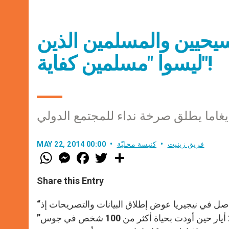
سيحيين والمسلمين الذين
ليسوا "مسلمين كفاية"!
غاما يطلق صرخة نداء للمجتمع الدولي
فريق زينيت
كنيسة محليّة
MAY 22, 2014 00:00
W
M
F
T
S
h
e
a
w
h
a
s
c
i
a
t
s
e
t
r
Share this Entry
s
e
b
t
e
A
n
o
e
p
g
o
r
“على المجتمع الدولي أن يبدأ بتأمين المساعدة الفعلية لإيقاف العنف الحاصل في نيجيريا عوض إطلاق البيانات والتصريحات إذ
p
e
k
لا تزال جماعة بوكو حرام تستمرّ بشنّ هجماتها وآخرها يوم الثلاثاء 20 أيار حين أودت بحياة أكثر من 100 شخص في جوس”
r