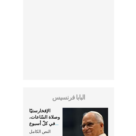
البابا فرنسيس
الإفخارستيّا
وصلاة السّاعات،
في كلّ أسبوع
وكلّ يوم، هما
النص الكامل