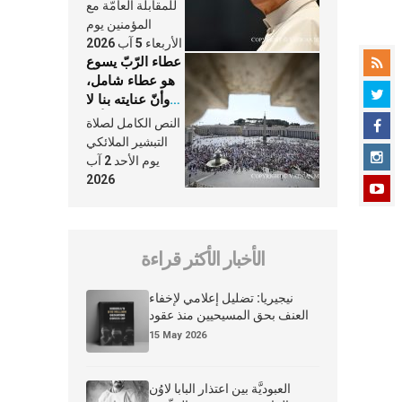
النَّفَس في حياة
للمقابلة العامّة مع
الكنيسة
المؤمنين يوم
الأربعاء 5 آب 2026
عطاء الرّبّ يسوع
هو عطاء شامل،
وأنّ عنايته بنا لا
تغيب عنّا أبدًا
النص الكامل لصلاة
التبشير الملائكي
يوم الأحد 2 آب
2026
الأخبار الأكثر قراءة
نيجيريا: تضليل إعلامي لإخفاء
العنف بحق المسيحيين منذ عقود
15 May 2026
العبوديَّة بين اعتذار البابا لاوُن