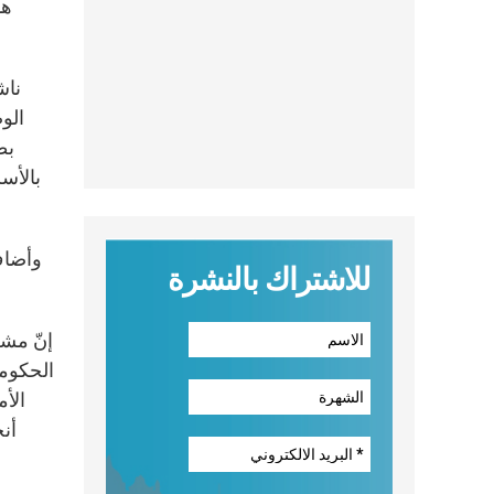
هذ
ناش
الو
بط
بالأس
والتحكّم بالحدود وغيرها
وأضاف 
للاشتراك بالنشرة
الحكومة
الأ
أنح