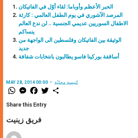
الحبر الأعظم وأوباما: لقاء أوّل في الفاتيكان
المرصد الآشوري في يوم الطفل العالمي : كارثة
الاطفال السوريين عديمي الجنسية .. لن ندع العالم
ينساكم
الوثيقة بين الفاتيكان وفلسطين الى الواجهة من
جديد
أساقفة بوركينا فاسو يطالبون بانتخابات شفافة
كنيسة محليّة
MAY 28, 2014 00:00
W
M
F
T
S
h
e
a
w
h
a
s
c
i
a
t
s
e
t
r
Share this Entry
s
e
b
t
e
A
n
o
e
p
g
o
r
فريق زينيت
p
e
k
r