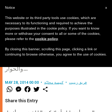
AR
Notice
x
This website or its third party tools use cookies, which are
necessary to its functioning and required to achieve the
purposes illustrated in the cookie policy. If you want to know
البابا فرنسيس أفضل سياسي في
more or withdraw your consent to all or some of the cookies,
please refer to the
cookie policy
.
العالم؟!
By closing this banner, scrolling this page, clicking a link or
continuing to browse otherwise, you agree to the use of cookies.
لنتعلّم السياسة الحقيقية من رجل السلام
والحوار…
فريق زينيت
كنيسة محليّة
MAY 28, 2014 00:00
W
M
F
T
S
h
e
a
w
h
a
s
c
i
a
t
s
e
t
r
Share this Entry
s
e
b
t
e
A
n
o
e
p
g
o
r