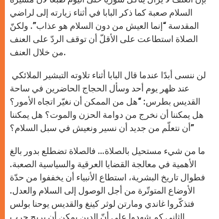
السلام صعبة كما ذكر البابا في أثناء زيارته إلى لراضي
المقدسة “إنما العيش من دون السلام هو عذاب”. ولكنّ
الصلاة استطاعت على الأقلّ أن توقف الردّ على العنف
من خلال العنف.
لن ننسى أبدًا عندما قال البابا أثناء تلاوته التبشير الملائكي
عند ظهر يوم أحد وسأل الحجاج الحاضرين في ساحة
القديس بطرس: “هل من الممكن أن نغيّر اتجاه الأمور؟
هل يمكننا أن نخرج من دوامة الحزن والموت؟ هل يمكننا
أن نتعلّم من جديد أن نسير ونعيش في سبل السلام؟”
ما من شيء مستحيل بالصلاة… فالصلاة تضطلع بدور بالغ
الأهمية في معالجة القضايا العرقية والسياسية الصعبة.
فطوال تاريخ البشرية، استطاع الأنبياء أن يخففوا من حدّة
الأوضاع المتوتّرة من أجل الوصول إلى السلام والعدل.
فتذكّروا غاندي ومارتن لوثر كينغ والقديس يوحنا بولس
الثاني كم شهدوا على أنّ الدين يمكن أن يربح حرب