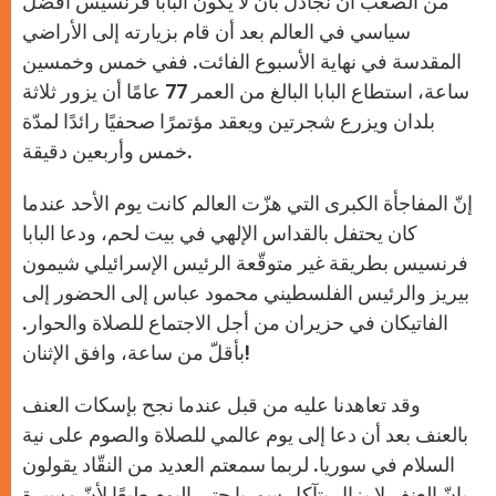
من الصعب أن نجادل بأن لا يكون البابا فرنسيس أفضل
p
e
k
r
سياسي في العالم بعد أن قام بزيارته إلى الأراضي
المقدسة في نهاية الأسبوع الفائت. ففي خمس وخمسين
ساعة، استطاع البابا البالغ من العمر 77 عامًا أن يزور ثلاثة
بلدان ويزرع شجرتين ويعقد مؤتمرًا صحفيًا رائدًا لمدّة
خمس وأربعين دقيقة.
إنّ المفاجأة الكبرى التي هزّت العالم كانت يوم الأحد عندما
كان يحتفل بالقداس الإلهي في بيت لحم، ودعا البابا
فرنسيس بطريقة غير متوقّعة الرئيس الإسرائيلي شيمون
بيريز والرئيس الفلسطيني محمود عباس إلى الحضور إلى
الفاتيكان في حزيران من أجل الاجتماع للصلاة والحوار.
بأقلّ من ساعة، وافق الإثنان!
وقد تعاهدنا عليه من قبل عندما نجح بإسكات العنف
بالعنف بعد أن دعا إلى يوم عالمي للصلاة والصوم على نية
السلام في سوريا. لربما سمعتم العديد من النقّاد يقولون
بإنّ العنف لا يزال يتآكل سوريا حتى اليوم طبعًا لأنّ مسيرة