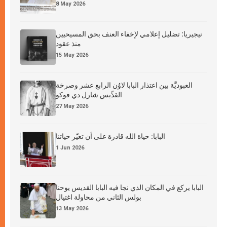
8 May 2026
نيجيريا: تضليل إعلامي لإخفاء العنف بحق المسيحيين
منذ عقود
15 May 2026
العبوديَّة بين اعتذار البابا لاوُن الرابع عشر وصرخة
القدِّيس شارل دي فوكو
27 May 2026
البابا: حياة الله قادرة على أن تغيّر حياتنا
1 Jun 2026
البابا يركع في المكان الذي نجا فيه البابا القديس يوحنا
بولس الثاني من محاولة اغتيال
13 May 2026