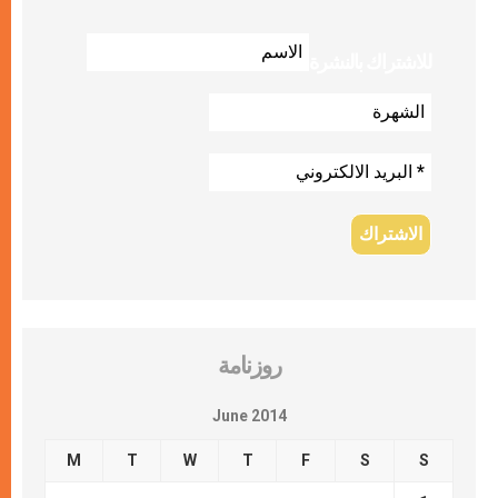
للاشتراك بالنشرة
روزنامة
June 2014
M
T
W
T
F
S
S