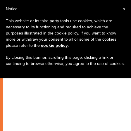
AR
Notice
x
This website or its third party tools use cookies, which are
necessary to its functioning and required to achieve the
purposes illustrated in the cookie policy. If you want to know
الفاتيكان يُعلن عن حملة لمكافحة
more or withdraw your consent to all or some of the cookies,
please refer to the
cookie policy
.
الاتجار بالبشر
By closing this banner, scrolling this page, clicking a link or
continuing to browse otherwise, you agree to the use of cookies.
كأس العالم في البرازيل ٢٠١٤