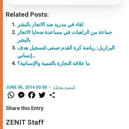
Related Posts:
لقاء في مدريد ضد الاتجار بالبشر
جماعة من الراهبات في مساعدة ضحايا الاتجار
بالبشر
البرازيل: رياضة كرة القدم تسعى لتسجيل هدف
إنساني…
ما علاقة التجارة بالتنمية والإنسانية؟
كنيسة محليّة
JUNE 06, 2014 00:00
W
M
F
T
S
h
e
a
w
h
a
s
c
i
a
t
s
e
t
r
Share this Entry
s
e
b
t
e
A
n
o
e
p
g
o
r
ZENIT Staff
p
e
k