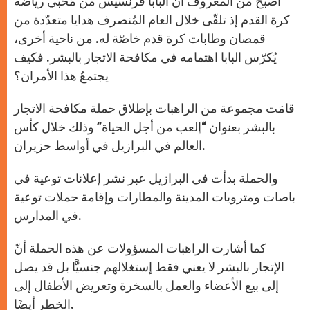
أصبحَ من المعروف أنّ البابا فرنسيس من مُحبّي رياضة
p
e
k
r
كرة القدم إذ تلقّى خلال العام المُنصرف هدايا متعدّدة من
قمصان وطابات كرة قدم خاصّة له. من ناحية أخرى،
يُكرّس البابا اهتمامه في مكافحة الاتجار بالبشر. فكيف
يجتمعُ هذا الأمران؟
قامَت مجموعة من الراهبات بإطلاق حملة مكافحة الاتجار
بالبشر بعنوان “إلعب من أجل الحياة” وذلك خلال كأس
العالم في البرازيل في أواسط حزيران.
والحملة بدأت في البرازيل عبر نشر إعلانات توعية في
باصات ومترويات المدينة والمطارات وإقامة حملات توعية
في المدارس.
كما أشارت الراهبات المسؤولات عن هذه الحملة أنّ
الإتجار بالبشر لا يعني فقط إستغلالهم جنسيًّا بل قد يصل
إلى بيع الأعضاء والعمل بالسخرة وتعريض الأطفال إلى
الخطر أيضًا.