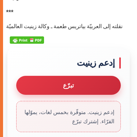
***
نقلته إلى العربيّة بياتريس طعمة ـ وكالة زينيت العالميّة
إدعم زينيت
تبرّع
إدعم زينيت. متوفّرة بخمس لغات، يموّلها
القرّاء. إشترك تبرّع