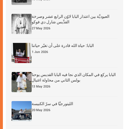
العبوديَّة بين اعتذار البابا لاوُن الرابع عشر وصرخة
القدِّيس شارل دي فوكو
27 May 2026
البابا: حياة الله قادرة على أن تغيّر حياتنا
1 Jun 2026
البابا يركع في المكان الذي نجا فيه البابا القديس يوحنا
بولس الثاني من محاولة اغتيال
13 May 2026
الليتورجيَّا في سرّ الكنيسة
20 May 2026