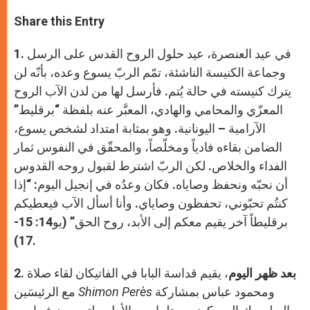
a
s
c
i
a
t
s
e
t
r
Share this Entry
s
e
b
t
e
A
n
o
e
p
g
o
r
1. في عيد العنصرة، عيد حلول الروح القدس على الرسل
p
e
k
r
وجماعة الكنيسة الناشئة، تمّم الربّ يسوع وعده، بأنّه لن
يترك كنيسته في حالة يُتم. فأرسل لها من لدن الآب الروح
المعزّي والمحامي والهادي، المعبَّر عنه بلفظة “برقليط”
الآرامية – اليونانية. وهو بمثابة امتداد لشخص يسوع،
الضامن بقاءه فادياً ومخلّصاً، والمحقّق في النفوس ثمار
الفداء والخلاص. لكن الربّ اشترط لقبول روحه القدوس
أن نحبّه ونحفظ وصاياه. فكان وعدُه في إنجيل اليوم: “إذا
كنتُم تحبّوني، تحفظون وصاياي. وأنا أسأل الآب فيعطيكم
برقليطاً آخر يقيم معكم إلى الأبد، روح الحق” (يو14: 15-
17).
بعد ظهر اليوم
، يقيم قداسة البابا في الفاتيكان لقاء صلاة
2.
ومحمود عباس بمشاركة
Perès
Shimon
مع الرئيسَين