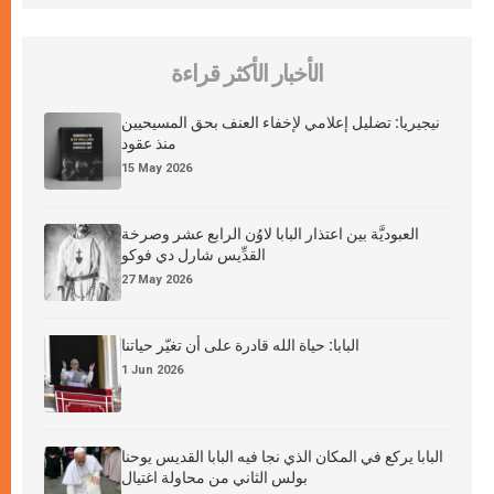
الأخبار الأكثر قراءة
نيجيريا: تضليل إعلامي لإخفاء العنف بحق المسيحيين
منذ عقود
15 May 2026
العبوديَّة بين اعتذار البابا لاوُن الرابع عشر وصرخة
القدِّيس شارل دي فوكو
27 May 2026
البابا: حياة الله قادرة على أن تغيّر حياتنا
1 Jun 2026
البابا يركع في المكان الذي نجا فيه البابا القديس يوحنا
بولس الثاني من محاولة اغتيال