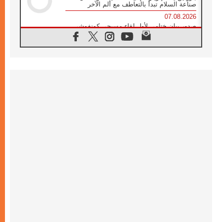
صناعة السلام تبدأ بالتعاطف مع ألم الآخر
07.08.2026
صدور بيان ختامي لأول لقاء مسيحي كونفوشي
بمشاركة الدائرة الفاتيكانية للحوار بين الأديان
07.08.2026
الكاردينال ستورلا: زيارة البابا لاوُن الرابع عشر
ستكون بشرى سارة للأوروغواي بأكملها
07.08.2026
الفاتيكان يعلن برنامج الزيارة الرسولية للبابا لاوُن
الرابع عشر إلى فرنسا
07.08.2026
في الذكرى الـ ٨١ لحادثة هيروشيما الكنيسة في
اليابان تنظم ١٠ أيام للصلاة على نية السلام
07.08.2026
الكنيسة في الأوروغواي: زيارة البابا ستعزز
الإيمان والرجاء
06.08.2026
الاجتماع الشهري للمطارنة الموارنة
06.08.2026
الكاردينال روسي: زيارة البابا لاوُن إلى الأرجنتين
هي تكريم للبابا فرنسيس