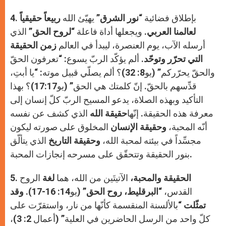
4. بإطلاق فضائية “
نور الشرق”
يهيّئ الله
ربيعاً حقيقياً
لعالمنا العربي.
ويجعلها أداة فاعلة “
لروح الحق”
الذي
أرسله الآب، يوم العنصرة، ليبدأ في العالم
زمن الحقيقة
التي تحرّر وتوحّد
. ألم يؤكّد الربّ يسوع: “تعرفون الحقّ
والحقّ يحرّركم” (يو8: 32)؟ ألم يصلّي قبيل موته: “يا أبتِ،
قدِّسهم بالحقّ. إنّ كلمتك هي الحق” (يو17:17)؟ بهذا
التأكيد وبهذه الصلاة، يدعو المسيح الربّ كلّ إنسان إلى
معرفة هذه الحقيقة. إنّها
حقيقة الله
الذي كشف عن نفسه
أنّه المحبة،
وحقيقة الإنسان
المخلوق على صورته ليكون
مجسِّداً في بيئته لمحبة الله،
وحقيقة التاريخ
الذي يتألّق
بنور الحقيقة وتتحقّق على مسرحه إنجازات المحبة.
الحقيقة والمحبة،
الآتيتَين من الله، هما
لغة
الروح
5.
القدس، “
البرقليط، روح الحق”
(يو14: 16-17).
وقد
تمثّلت “
بالألسنة المنقسمة كأنّها من نار، واستقرّت على
كلّ واحد من الرسل الحاضرين في العلية” (أعمال 2: 3)،