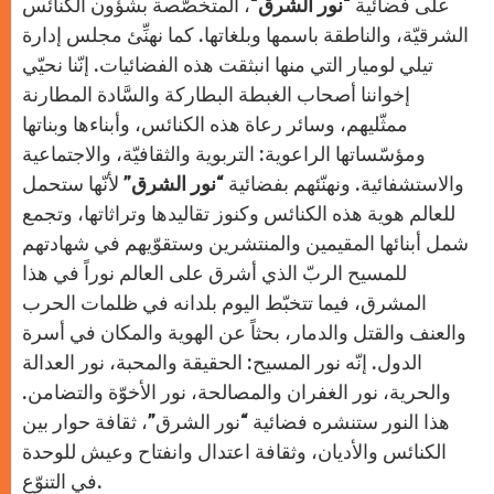
على فضائية “
نور الشرق
“، المتخصّصة بشؤون الكنائس
الشرقيّة، والناطقة باسمها وبلغاتها. كما نهنِّئ مجلس إدارة
تيلي لوميار التي منها انبثقت هذه الفضائيات. إنّنا نحيّي
إخواننا أصحاب الغبطة البطاركة والسَّادة المطارنة
ممثّليهم، وسائر رعاة هذه الكنائس، وأبناءها وبناتها
ومؤسّساتها الراعوية: التربوية والثقافيّة، والاجتماعية
والاستشفائية. ونهنّئهم بفضائية “
نور الشرق
” لأنّها ستحمل
للعالم هوية هذه الكنائس وكنوز تقاليدها وتراثاتها، وتجمع
شمل أبنائها المقيمين والمنتشرين وستقوّيهم في شهادتهم
للمسيح الربّ الذي أشرق على العالم نوراً في هذا
المشرق، فيما تتخبّط اليوم بلدانه في ظلمات الحرب
والعنف والقتل والدمار، بحثاً عن الهوية والمكان في أسرة
الدول. إنّه نور المسيح: الحقيقة والمحبة، نور العدالة
والحرية، نور الغفران والمصالحة، نور الأخوّة والتضامن.
هذا النور ستنشره فضائية “نور الشرق”، ثقافة حوار بين
الكنائس والأديان، وثقافة اعتدال وانفتاح وعيش للوحدة
في التنوّع.