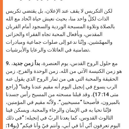
لكن التكريس لا يقف عند الإعلان، بل يقتضي تكريس
الذات لكلِّ واحد منا، بحيث نعيش حياة اتّحاد مع الله
بالصلاة وتلاوة المسبحة الوردية والسجود أمام القربان
المقدس، وبأفعال المحبة تجاه الفقراء والحزانى
والمهمّشين. وإنّنا ندعو إلى صلوات جماعية ومبادرات
تضامنية في العائلات والرعايا والأبرشيات.
9. مع حلول الروح القدس، يوم العنصرة،
بدأ زمن جديد
،
هو زمن الكنيسة الآتي من الله. زمن الوحدة والفرح، زمن
الحقيقة والمحبة التي هي من ثمار الروح الذي يقول عنه
الرب يسوع في إنجيل اليوم أنه مقيم عندنا وفينا” (راجع
متى 14: 17). وقد قبلنا مسحته من المسيح رأس جسدنا
بالميرون، فأصبحنا “مسيحيين”. ولأنّه مقيم في المؤمنين،
فإنّنا نحيا به في الإيمان والرجاء والمحبة. ويسكن فينا
الثالوث القدوس، كما يعدنا الربّ في إنجيله: “في ذلك
اليوم تعرفون أنّي أنا في أبي، وأنتم فيّ وأنا فيكم” (يو14: