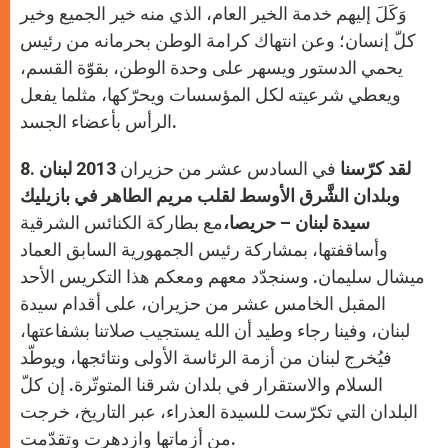
وَكَلَ إليهم خدمة الخير العام، الذي منه خير الجميع وخير
كلّ إنسان؛ وعن انتهاك كرامة الوطن بحرمانه من رئيس
يحمي الدستور ويسهر على وحدة الوطن، بقوّة القسم،
ويعطي شرعيته لكل المؤسسات ويحرّكها، مثلما يفعل
الرأس بأعضاء الجسد.
لقد
كرّسنا
في السادس عشر من حزيران 2013
لبنان
8.
وبلدان الشَّرق الأوسط لقلب مريم الطاهر في بازيليك
سيدة لبنان – حريصا،
مع بطاركة الكنائس الشرقية
وأساقفتها، بمشاركة رئيس الجمهورية السابق العماد
ميشال سليمان. وسنجدّد معهم ومعكم هذا التكريس الأحد
المقبل الخامس عشر من حزيران، على أقدام سيدة
لبنان، وفينا رجاء وطيد أن الله يستجيب صلاتنا بشفاعتها،
فيُخرج لبنان من أزمة الرئاسة الأولى ونتائجها، ويوطّد
السلام والاستقرار في بلدان شرقنا المتوتّرة. إن كلّ
البلدان التي تكرّست للسيدة العذراء، عبر التاريخ، خرجت
من أزماتها وازدهرت وتقدّمت.