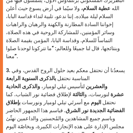
البطريرك المسكوني برتلماوس الأول، يلتمسون فيها من
الله
عطية السلام،
ولا سيّما في أرض يسوع حيث أُعلن
السلام ليلة ميلاده. إننا ندعو، تلبية لنداء قداسة البابا،
إخواننا السادة المطارنة والكهنة والرهبان والراهبات
وسائر المؤمنين، للمشاركة الروحية في هذه الصلاة،
التماساً للسلام. وقداسة البابا، المؤمن بقيمة الصلاة
وبنتائجها، قال لنا جميعًا وللعالم: “ما تتركونا لوحدنا صلوا
معنا”.
3. يسعدُنا أن نحتفل معكم بعيد حلول الروح القدس، وفي
المناسبة نحتفل
بالذكرى السنوية الرابعة
والعشرين
لتأسيس تيلي لوميار،
والذكرى الحادية
عشرة
لنورسات، و
الثالثة
لإطلاق فضائية نور الشباب. كما
نحتفل
اليوم
مع أسرتَي تيلي لوميار ونورسات
بإطلاق
الفضائية الجديدة نور الشرق.
فباسم هذا الجمهور الحاضر
وباسم جميع المشاهدين والمُحسنين والداعمين نهنِّئ
مجلس الإدارة على هذه الإنجازات الكبيرة، وبخاصّة اليوم