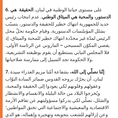
6. على مستوى حياتنا الوطنية في لبنان.
الحقيقة هي
الدستور، والمحبة هي الميثاق الوطني.
عدم انتخاب رئيس
جديد للجمهورية انتهاك خطير للحقيقة والدستور، يتسبّب
بشلل المؤسّسات الدستورية. وقيام حكومة تحلّ محل
الرئيس لمدّة غير محدّدة انتهاك خطير للمحبة والميثاق، إذ
يقصي المكوّن المسيحي – الماروني عن الرئاسة الأولى.
فلا المجلس النيابي يستطيع أن يقوم بوظيفته التشريعية،
ولا الحكومة تجد السبيل إلى ممارسة صلاحياتها.
إنّنا نصلّي إلى الله،
بشفاعة أمّنا مريم العذراء سيدة
7.
لبنان، أن يحرّك بروحه القدوس ضمائر السادة النوّاب
وعقولهم وقلوبهم لكي يعودوا إلى الحقيقة والمحبة،
ويُخرجوا البلاد من حالة البلبلة والانقسام والانشطار
والشلل. نصلّي لكي يدركوا مسؤوليتهم عن تفاقم الأزمة
الاقتصادية والمعيشية والاجتماعية التي تخنق المواطنين؛
وعن إزلالهم للشعب بتجويعه وتهجيره وإهماله، هو الذي