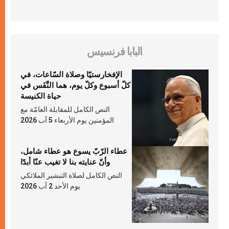
البابا فرنسيس
الإفخارستيّا وصلاة السّاعات، في
كلّ أسبوع وكلّ يوم، هما النَّفَس في
حياة الكنيسة
النص الكامل للمقابلة العامّة مع
المؤمنين يوم الأربعاء 5 آب 2026
عطاء الرّبّ يسوع هو عطاء شامل،
وأنّ عنايته بنا لا تغيب عنّا أبدًا
النص الكامل لصلاة التبشير الملائكي
يوم الأحد 2 آب 2026