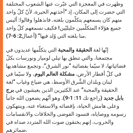
وظهرت في المعجزة التي عبّرت عنها الشعوب المختلفة
التي حضرت إلى المكان، إذ “أخذتهم الحيرة، لأنّ كلّ واحد
منهم كان يسمعهم يتكلّمون بلغته. فانذهلوا وقالوا: أليس
جميع هؤلاء المتكلّمين جليليّين! فكيف نسمعهم كلّ واحد
منا بلغته التي وُلد فيها” (أعمال2: 6-7).
إنّها لغة
الحقيقة والمحبة
التي يتكلّمها عديدون في
مجتمعنا، والتي تنطق بها تيلي لوميار ونورسات بكلّ
فضائياتها، لا سيّما بفضائية “نور الشرق”، وتجمع مشاهديها
في كلّ أقطار الأرض.
مشكلة العالم اليوم
، ولا سيّما في
لبنان وبلدان الشَّرق الأوسط، هي ضياع وغياب “لغة
الحقيقة والمحبة” عند الكثيرين الذين يعيشون في
برج
بابل جديد
(راجع تك 11: 1-9). وهو أنّهم يضعون الله جانباً
وعلى هامش الحياة، بإقصائه والاستغناء عنه، وينتهكون
رسومه ووصاياه، فتسود الفوضى والخلافات والانقسامات
والحروب. إنهم يخنقون صوت الله المتردد صداه في
ضمائرهم.