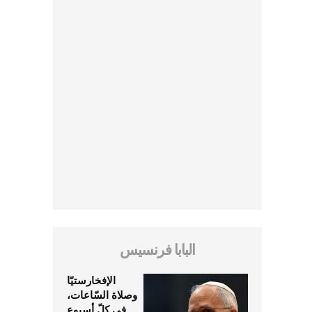
البابا فرنسيس
الإفخارستيّا
وصلاة السّاعات،
في كلّ أسبوع