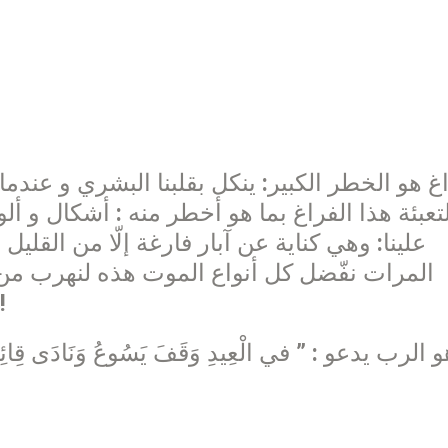
غ هو الخطر الكبير: ينكل بقلبنا البشري و عندما ت
تعبئة هذا الفراغ بما هو أخطر منه : أشكال و أل
علينا: وهي كناية عن آبار فارغة إلّا من القل
المرات نفّضل كل أنواع الموت هذه لنهرب من 
لنهرب من هذا القلب
الرب يدعو : ” في الْعِيدِ وَقَفَ يَسُوعُ وَنَادَى قِائِلاً: «