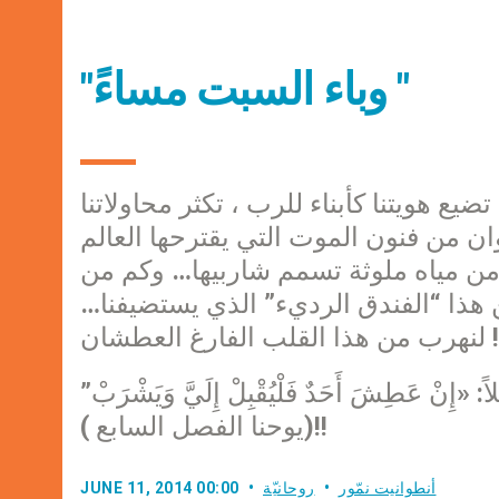
"وباء السبت مساءً "
ضيع هويتنا كأبناء للرب ، تكثر محاولاتنا
وان من فنون الموت التي يقترحها العالم
يل من مياه ملوثة تسمم شاربيها… وكم من
هذا “الفندق الرديء” الذي يستضيفنا…
 الفارغ العطشان !!
إِنْ عَطِشَ أَحَدٌ فَلْيُقْبِلْ إِلَيَّ وَيَشْرَبْ”
(يوحنا الفصل السابع )!!
أنطوانيت نمّور
روحانيّة
JUNE 11, 2014 00:00