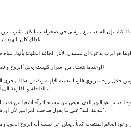
نا الكتاب إن الشعب مع موسى في صحراء سينا كان يشرب من ص
لذلك كان اليهود قديماً، يسمّون المياه الجارية: مياه حيّة لأنها دائمة الحركة.
ستبدل الأبار الجافة الملوثة بأنهار مياه حيّة تتدفق في داخلنا من خلال عمل روحه القدوس فينا!
وعندما نتغذى من أسرار كنيسته يحل ّ الروح و نصبح حاملين لصخرة المياه هذه في داخل هياكل أرواحنا!!
من خلال روحه ترتوي قلوبنا بنعمته الإلهية ويفيض هذا المجرى ا
القاحلة و الفارغة الى أجمل جنة تعدي من حالتها السماوية جحيم فراغ العالم …
ح القدس هو النهر الذي يفيض من مسيحنا: رآه أشعيا من قديم ا
“مدينة الله” على ما يقول صاحب المزامير لأن أورشليم السماوية لا ترتوي ألاّ بالروح القدس مصدر الحياة.
 وعود العالم المنتفخة كذباً ، يعلن عن نفسه أنه الروح الحق. و