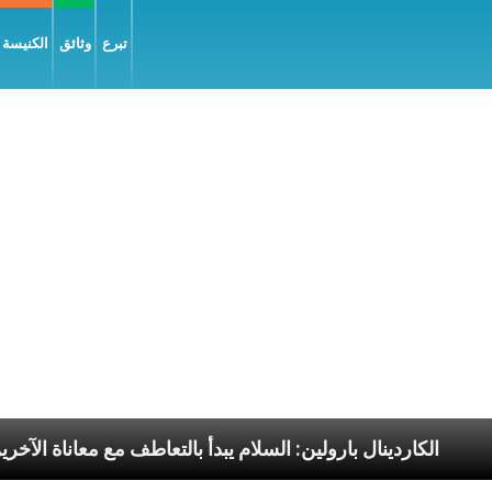
تبرع
وثائق
الكنيسة و
لرسوليّة
الكاردينال بارولين: السلام يبدأ بالتعاطف مع م