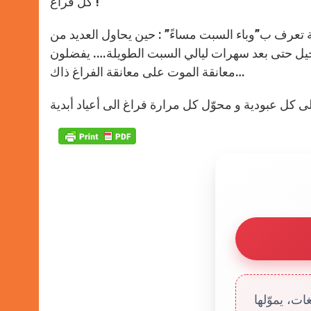
كل فراغ !
 تعرف ب”وباء السبت مساءً” : حين يحاول العديد من
الرحيل حتى بعد سهرات ليالي السبت الطويلة…. يفضلون
معانقة الموت على معانقة الفراغ ذاك…
ت، يموّلها