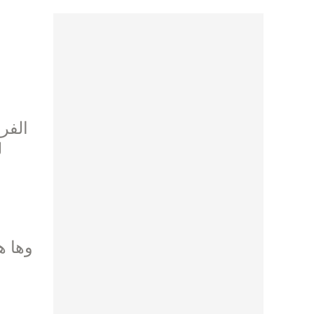
الفرا
ل
وها هو 