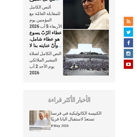
وكلّ يوم، هما
النص الكامل
النَّفَس في حياة
للمقابلة العامّة مع
الكنيسة
المؤمنين يوم
الأربعاء 5 آب 2026
عطاء الرّبّ يسوع
هو عطاء شامل،
وأنّ عنايته بنا لا
تغيب عنّا أبدًا
النص الكامل لصلاة
التبشير الملائكي
يوم الأحد 2 آب
2026
الأخبار الأكثر قراءة
الكنيسة الكاثوليكية في فرنسا
تستعدّ لاستقبال البابا قريبًا
8 May 2026