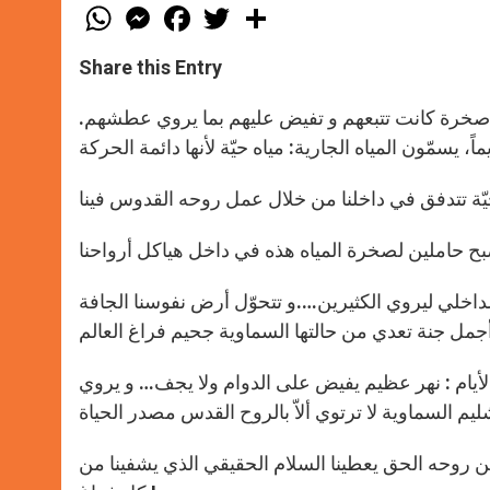
W
M
F
T
S
h
e
a
w
h
a
s
c
i
a
t
s
e
t
r
Share this Entry
s
e
b
t
e
A
n
o
e
p
g
o
r
خرة كانت تتبعهم و تفيض عليهم بما يروي عطشهم.
p
e
k
r
لداخلي ليروي الكثيرين….و تتحوّل أرض نفوسنا الجافة
لأيام : نهر عظيم يفيض على الدوام ولا يجف… و يروي
من روحه الحق يعطينا السلام الحقيقي الذي يشفينا من