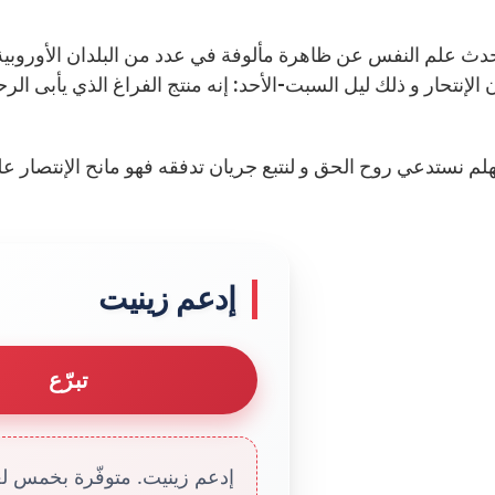
دث علم النفس عن ظاهرة مألوفة في عدد من البلدان الأوروبية
 الإنتحار و ذلك ليل السبت-الأحد: إنه منتج الفراغ الذي يأبى 
إدعم زينيت
تبرّع
إدعم زينيت. متوفّرة بخمس لغا