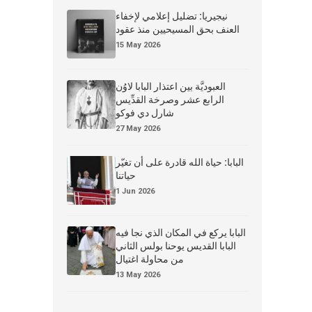
نيجيريا: تضليل إعلامي لإخفاء
العنف بحق المسيحيين منذ عقود
15 May 2026
العبوديَّة بين اعتذار البابا لاوُن
الرابع عشر وصرخة القدِّيس
شارل دي فوكو
27 May 2026
البابا: حياة الله قادرة على أن تغيّر
حياتنا
1 Jun 2026
البابا يركع في المكان الذي نجا فيه
البابا القديس يوحنا بولس الثاني
من محاولة اغتيال
13 May 2026