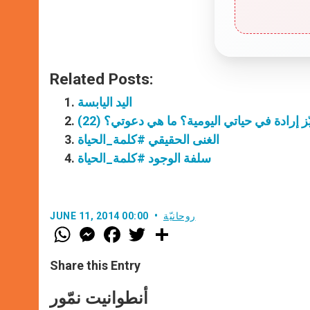
Related Posts:
اليد اليابسة
ز إرادة في حياتي اليومية؟ ما هي دعوتي؟ (22)
الغنى الحقيقي #كلمة_الحياة
سلفة الوجود #كلمة_الحياة
روحانيّة
JUNE 11, 2014 00:00
W
M
F
T
S
h
e
a
w
h
a
s
c
i
a
t
s
e
t
r
Share this Entry
s
e
b
t
e
A
n
o
e
p
g
o
r
أنطوانيت نمّور
p
e
k