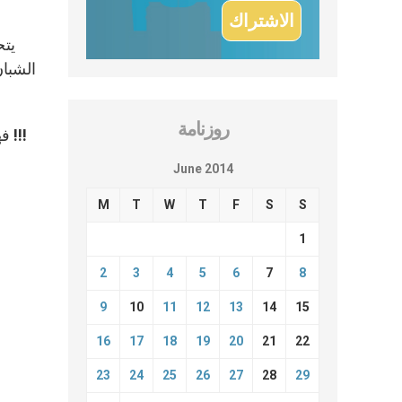
يتح
الشبان
روزنامة
فهلم نستدعي روح الحق و لنتبع جريان تدفقه فهو مانح الإنتصار على كل عبودية و محوّل كل مرارة فراغ الى أعياد أبدية !!!
June 2014
M
T
W
T
F
S
S
1
2
3
4
5
6
7
8
9
10
11
12
13
14
15
16
17
18
19
20
21
22
23
24
25
26
27
28
29