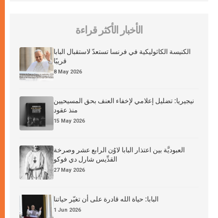
الأخبار الأكثر قراءة
الكنيسة الكاثوليكية في فرنسا تستعدّ لاستقبال البابا
قريبًا
8 May 2026
نيجيريا: تضليل إعلامي لإخفاء العنف بحق المسيحيين
منذ عقود
15 May 2026
العبوديَّة بين اعتذار البابا لاوُن الرابع عشر وصرخة
القدِّيس شارل دي فوكو
27 May 2026
البابا: حياة الله قادرة على أن تغيّر حياتنا
1 Jun 2026