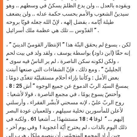
ويقوده بالعدل .. ولن يدع الظلمَ يسكنُ في وسطهم .. وهو
سيدينُ الشعوب والأمم بحسب حكمة عدله .. ولن يضعف
طيلة أيّامه ، بفضل إلهه ، لإنّ الله جعله قويّا بروحه
القدّوس … تلك هي عظمة ملك أسرائيل ” .
لكن ، يسوع لم يحقق البتّة هذا ” الإنتظار القوميّ الدينيّ ” ،
إنه حقّا (ابن داود) بواسطة يوسف ، ولقد ولد في بيت لحم
، ولكن لكونه سكن الناصرة ، لم ير الناسُ فيه سوى ”
الجليليّ ” . ومع ذلك ، فإنّ الشفاءات التي صنعها أنبتت
بعض الأمل : وكأننا بإزاء أحلام مستقبليّة تتغذّى دومًا :
يمسحُ السيّد الربّ الدموع عن جميع الوجوه ” أش 25 : 8 .
وأختصّ يسوع يومًا ، في مجمع الناصرة ، قولا لأشعيا :
روح الربّ عليّ ، لإنه مسحني لأبشّر الفقراء ، وأرسلني
لأعلن للمأسورين تخلية سبيلهم ، وللعميان عودة البصر
إليهم … “ لوقا 4 : 18 مستشهدًا بــ أشعيا 61 . ولكنه في
ذلك اليوم بالذات ، لم يحترح أيّة أعجوبة ! وفي يوم آخر ،
حين أراد المجمع المتحمّس أن ينصبه ملكا ، هرب إلى