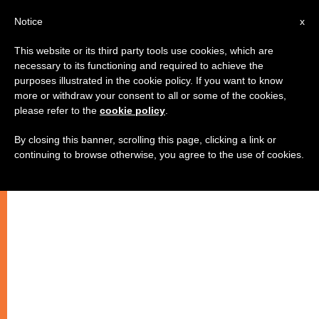
AR
Notice
x
This website or its third party tools use cookies, which are
necessary to its functioning and required to achieve the
purposes illustrated in the cookie policy. If you want to know
لماذا لمْ ير اليهود المسيح في يسوع ؟
more or withdraw your consent to all or some of the cookies,
please refer to the
cookie policy
.
By closing this banner, scrolling this page, clicking a link or
هل حقّق يسوع الإنتظار القوميّ الدينيّ ؟؟
continuing to browse otherwise, you agree to the use of cookies.