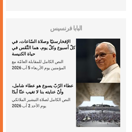
البابا فرنسيس
الإفخارستيّا وصلاة السّاعات، في
كلّ أسبوع وكلّ يوم، هما النَّفَس في
حياة الكنيسة
النص الكامل للمقابلة العامّة مع
المؤمنين يوم الأربعاء 5 آب 2026
عطاء الرّبّ يسوع هو عطاء شامل،
وأنّ عنايته بنا لا تغيب عنّا أبدًا
النص الكامل لصلاة التبشير الملائكي
يوم الأحد 2 آب 2026