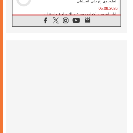
الطوباوي إنريكي أنجيليلي
05.08.2026
البابا لفرسان كولومبوس: هناك حاجة ماسة إلى
أنبياء تناغم يسعون إلى بناء الجسور
04.08.2026
وفاة الكاردينال جوليو دوارتي لانغا
04.08.2026
عميد دائرة الحوار بين الأديان يفتتح في سيول
أول لقاء مسيحي كونفوشي
04.08.2026
إطلاق النشيد الرسمي لليوم العالمي للشباب في
سيول
04.08.2026
رسالة البابا لاوُن الرابع عشر إلى المشاركين في
المؤتمر العالمي لمنظمة سيغنيس
04.08.2026
الكاردينال بارولين: إنَّ الحوار يُستبدل اليوم
بالقوة، ويجب حماية الحقوق المهددة
بالأيديولوجيات
04.08.2026
كنيسة المغرب تقدم المساعدة إلى العائدين من
سبتة وتدعو إلى معالجة جذور الهجرة