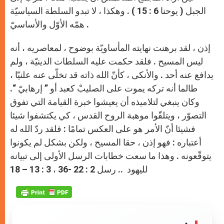
الجبل ( يوحنا 6 : 15 ) . وهكذا ، لا تبدو السلطة السياسيّة
همّه الأوّل والأساسيّ .
إذن ، لقد برهنت نهايته المأساويّة بوضوح ، لمعاصريه ، أنه
ليس المسيح . فلقد حكمت عليه السلطات الدينيّة ، ولم
يدافع عنه أحد . والأنكى ، كأنّ الله ذاته قد تخلّى عنه علنيّا ،
طالما أنه تركه يموت على الصليبْ كعبد أو ” إرهابيّ “.
وكان ينبغي لتلاميذه أن يعيشوا خبرة القيامة التي تفوق
التصوّر ، ويتلقّوا موهبة الروح القدس ، كي يكتشفوا شيئا
فشيئا أنّ الأمر هو على العكس تمامًا : فلقد ردّ الله له
أعتباره : فهو إذن ، حقا المسيح ، ولكن بشكل لم يكونوا
يتوقّعونه . وهذا ما سعت خطابات الرسل الأولى إلى تبيانه
لليهود .. رسل 2 : 22 -36 ، 3 : 13 – 18