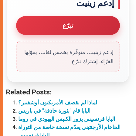
إدعم زينيت
تبرّع
إدعم زينيت. متوفّرة بخمس لغات، يموّلها
القرّاء. إشترك تبرّع
Related Posts:
لماذا لم يقصف الأمريكيون أوشفيتز؟
البابا قام "بثورة حاذقة" في باريس
البابا فرنسيس يزور الكنيس اليهودي في روما
الحاخام الأرجنتيني يقدّم نسخة خاصة من التوراة
للبابا فرنسيس