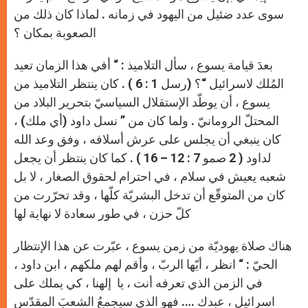
سوى عدد ضئيل من اليهود في زمانه . لماذا كان ذلك من
الصعوبة بمكان ؟
بعدَ قيامة يسوع ، سأل التلاميذ : “ أفي هذا الزمان تعيد
المُلك لاسرائيل “؟ (رسل 1 : 6 ) . كان ينتظر التلاميذ من
يسوع ، أن يوطّد الإستقلال السياسيّ بتحرير البلاد من
المحتلّ الرومانيّ . ولما كان من ” نسل داود (أي ملك) ،
كان ينبغي أن يجلس على عرش أسلافه ، وفق وعد الله
لداود ( 2 صمو 7 : 12 – 16 ) . كما كان ينتظر أن يجعل
شعبه يعيش في سلام ، في احترام لحقوق الصغار ، لا بل
كان من المتوقّع أن تدخل البشريّة كلّها ، وقد تحرّرت من
كلّ حزن ، في طور سعادة لا نهاية لها
هناك صلاة يهوديّة من زمن يسوع ، عبّرت عن هذا الإنتظار
الحيّ : “ انظر ، أيّها الربّ ، وأقم لهم ملكهم ، ابن داود ،
في الزمن الذي تعرفه أنت ، يا إلهنا ، كي يملك على
اسرائيل ، عبدك …. فهو الذي سيجمعُ الشعبَ المقدّس