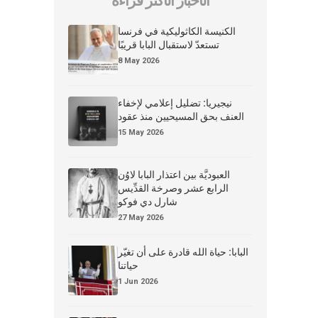
الأخبار الأكثر قراءة
الكنيسة الكاثوليكية في فرنسا
تستعدّ لاستقبال البابا قريبًا
8 May 2026
نيجيريا: تضليل إعلامي لإخفاء
العنف بحق المسيحيين منذ عقود
15 May 2026
العبوديَّة بين اعتذار البابا لاوُن
الرابع عشر وصرخة القدِّيس
شارل دي فوكو
27 May 2026
البابا: حياة الله قادرة على أن تغيّر
حياتنا
1 Jun 2026