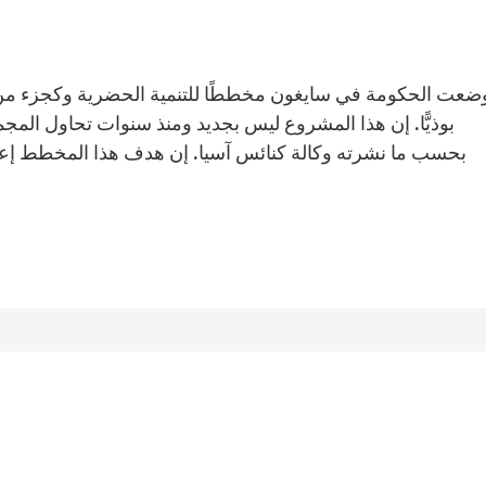
ضعت الحكومة في سايغون مخططًا للتنمية الحضرية وكجزء من ذ
بوذيًّا. إن هذا المشروع ليس بجديد ومنذ سنوات تحاول المج
بحسب ما نشرته وكالة كنائس آسيا. إن هدف هذا المخطط إعط