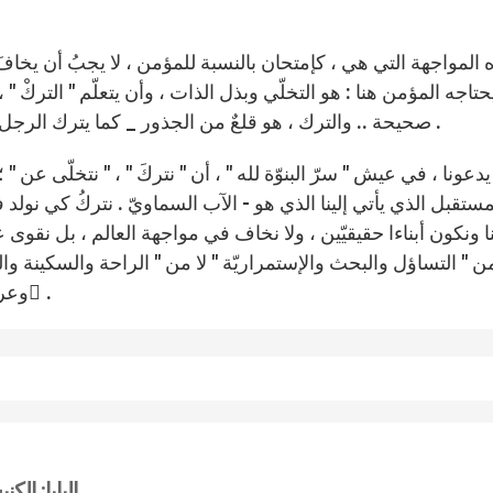
 المواجهة التي هي ، كإمتحان بالنسبة للمؤمن ، لا يجبُ أن يخافَ م
حتاجه المؤمن هنا : هو التخلّي وبذل الذات ، وأن يتعلّم " التركْ " 
صحيحة .. والترك ، هو قلعٌ من الجذور _ كما يترك الرجل أباه وأمه ويلتصق بإمرأته - فيصيرُ لآخر مختلف يكوّنه .
عونا ، في عيش " سرّ البنوّة لله " ، أن " نتركَ " ، " نتخلّى عن " ؛ 
مستقبل الذي يأتي إلينا الذي هو - الآب السماويّ . نتركُ كي نولد 
ا ونكون أبناءا حقيقيّين ، ولا نخاف في مواجهة العالم ، بل نقوى ع
 " التساؤل والبحث والإستمراريّة " لا من " الراحة والسكينة وال
وعرفته .. التساؤل ، حتى وإن كان بصوت ٍ منخفض لا عال ٍ.
البابا: الك