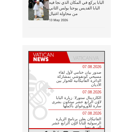
البابا يركع في المكان الذي نجا فيه
البابا القديس يوحنا بولس الثاني
من محاولة اغتيال
13 May 2026
07.08.2026
صدور بيان ختامي لأول لقاء
مسيحي كونفوشي بمشاركة
الدائرة الفاتيكانية للحوار بين
الأديان
07.08.2026
الكاردينال ستورلا: زيارة البابا
لاوُن الرابع عشر ستكون بشرى
سارة للأوروغواي بأكملها
07.08.2026
الفاتيكان يعلن برنامج الزيارة
الرسولية للبابا لاوُن الرابع عشر
إلى فرنسا