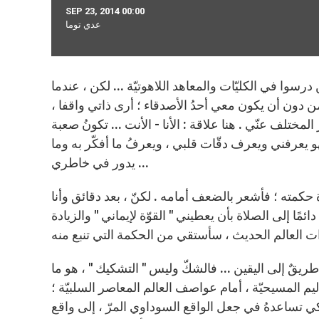
SEP 23, 2014 00:00
عدي توما
ن درسوا في الكليّات والمعاهد اللاهوتيّة ... لكن ، عندما
 دون أن يكون معي أحدُ الأصدقاء ؛ أرى ذاتي واقفا ،
المختلف عنّي . هنا علاقة : الأنا - الأنت ... تكونُ صعبة
فهو يعرفني ويعرف دقّات قلبي ، ويعرفُ ما أفكّر به وما
يدور في خاطري ...
حكمته ؛ فأشعر بالضعف أمامه . لكنّ ، بعد دقائق وأنا
ئمًا إلى الصلاة بأن يعطيني " القوّة لإيماني " والزيادة
ريقٌ إلى اليقين ... فالشكّ وليس " التشكيك " ، هو ما
يم المسيحيّة ، أمام عواصف العالم المعاصر السلبيّة ؛
 كي تساعدهُ في جعل الواقع السوداوي المرّ ، إلى واقع