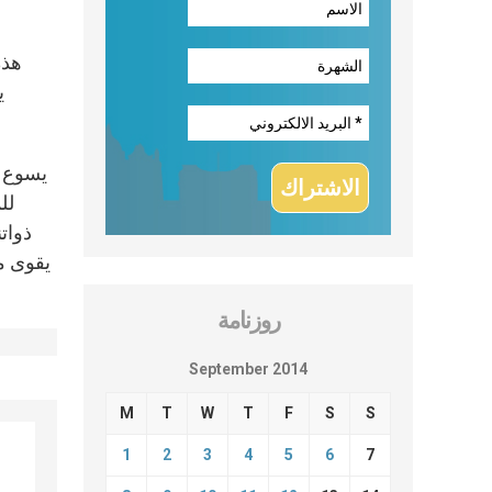
هذه
ي
يسوع يد
لل
ذواتن
يقوى من
روزنامة
September 2014
M
T
W
T
F
S
S
1
2
3
4
5
6
7