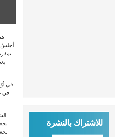
هذا
أجلسُ ف
بمفردي
بعض
في أوّ
في صل
الش
للاشتراك بالنشرة
يجعل
لجعل