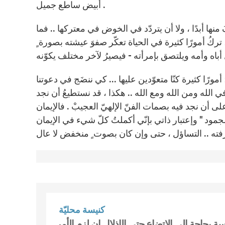
أبيض ساطع جميل .
نها أبدًا ، ولا أن يتردّد في الخوض في معتركها .. فما
، تركُ أمورًا كثيرة في الحياة تعكّر صفوَ عيشته بصورة ٍ
أمورًا كثيرة كنّا متعوّدين عليها ... كي ننضَج في دعوتنا
في الله ومن الله ومع الله .. هكذا ، قد نستطيعُ أن نجد
لى أن نجد فيه بصمات الفنّ الإلهيّ العجيبْ . فالإيمان
جمود " وإعتبار ذاتي بإنّي أكملتُ كلّ شيء في الإيمان
كنيسة محليّة
نيسة بحاجة الى الاتضاع حتى الإذلال إن لزم الأمر