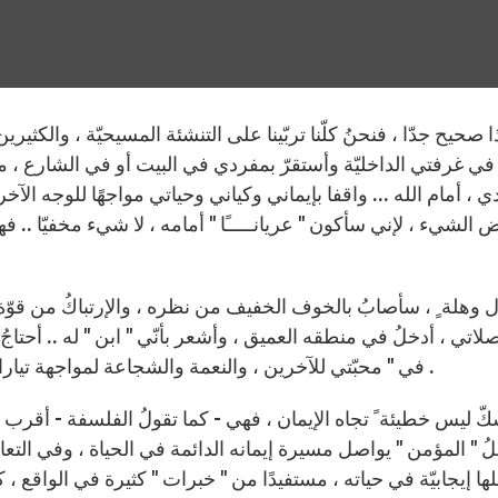
 صحيح جدّا ، فنحنُ كلّنا تربّينا على التنشئة المسيحيّة ، والكثيري
ي غرفتي الداخليّة وأستقرّ بمفردي في البيت أو في الشارع ، من
 ، أمام الله ... واقفا بإيماني وكياني وحياتي مواجهًا للوجه الآخر 
 الشيء ، لإني سأكون " عريانـــــًا " أمامه ، لا شيء مخفيّا .. 
ل وهلة ٍ ، سأصابُ بالخوف الخفيف من نظره ، والإرتباكُ من قوّة 
اتي ، أدخلُ في منطقه العميق ، وأشعر بأنّي " ابن " له .. أحتاجُ دا
في " محبّتي للآخرين ، والنعمة والشجاعة لمواجهة تيارات العالم الحديث ، سأستقي من الحكمة التي تنبع منه .
كّ ليس خطيئة ً تجاه الإيمان ، فهي - كما تقولُ الفلسفة - أقرب ط
ُ " المؤمن " يواصل مسيرة إيمانه الدائمة في الحياة ، وفي التعال
ها إيجابيّة في حياته ، مستفيدًا من " خبرات " كثيرة في الواقع ،