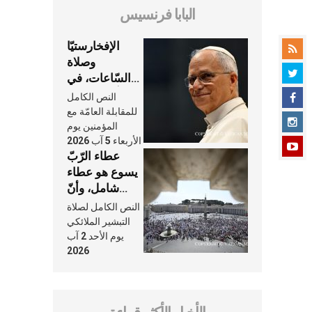
البابا فرنسيس
الإفخارستيّا
وصلاة
السّاعات، في
كلّ أسبوع وكلّ
النص الكامل
يوم، هما النَّفَس
للمقابلة العامّة مع
في حياة
المؤمنين يوم
الأربعاء 5 آب 2026
الكنيسة
عطاء الرّبّ
يسوع هو عطاء
شامل، وأنّ
عنايته بنا لا
النص الكامل لصلاة
تغيب عنّا أبدًا
التبشير الملائكي
يوم الأحد 2 آب
2026