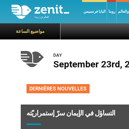
العالم
روما
البابا فرنسيس
مواضيع الساعة
DAY
September 23rd, 
DERNIÈRES NOUVELLES
التساؤل في الإيمان سرّ إستمراريّته