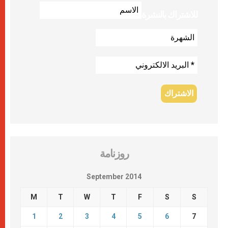
للاشتراك بالنشرة
روزنامة
September 2014
M
T
W
T
F
S
S
1
2
3
4
5
6
7