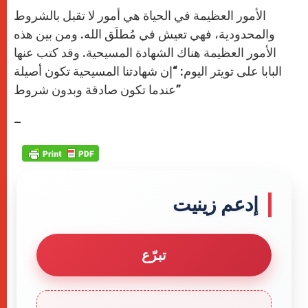
A
n
o
e
p
g
o
r
الأمور العظيمة في الحياة هي أمور لا تقبل بالشروط
p
e
k
r
والمحدودية، فهي تعيش في مُطلَق الله. ومن بين هذه
الأمور العظيمة هناك الشهادة المسيحية. وقد كتب عنها
البابا على تويتر اليوم: “إن شهادتنا المسيحية تكون أصيلة
عندما تكون صادقة وبدون شروط”
–
إدعم زينيت
تبرّع