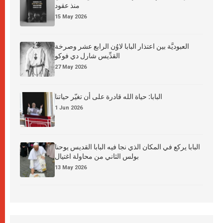
منذ عقود
15 May 2026
العبوديَّة بين اعتذار البابا لاوُن الرابع عشر وصرخة
القدِّيس شارل دي فوكو
27 May 2026
البابا: حياة الله قادرة على أن تغيّر حياتنا
1 Jun 2026
البابا يركع في المكان الذي نجا فيه البابا القديس يوحنا
بولس الثاني من محاولة اغتيال
13 May 2026