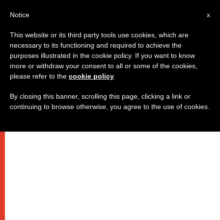
AR
Notice
x
This website or its third party tools use cookies, which are
necessary to its functioning and required to achieve the
purposes illustrated in the cookie policy. If you want to know
شروط الشهادة المسيحية الأصيلة أن
more or withdraw your consent to all or some of the cookies,
please refer to the
cookie policy
.
تكون بلا شروط!
By closing this banner, scrolling this page, clicking a link or
continuing to browse otherwise, you agree to the use of cookies.
تغريدة البابا على تويتر