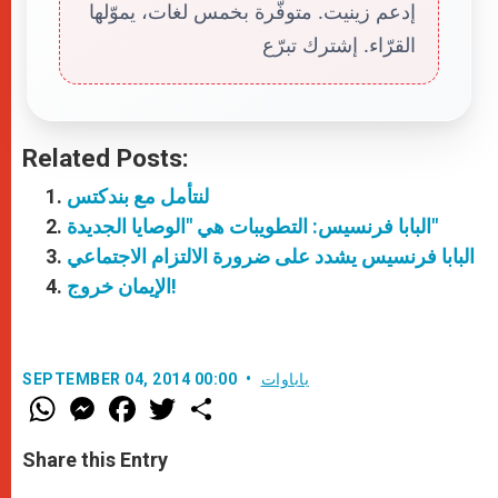
إدعم زينيت. متوفّرة بخمس لغات، يموّلها
القرّاء. إشترك تبرّع
Related Posts:
لنتأمل مع بندكتس
البابا فرنسيس: التطويبات هي "الوصايا الجديدة"
البابا فرنسيس يشدد على ضرورة الالتزام الاجتماعي
الإيمان خروج!
باباوات
SEPTEMBER 04, 2014 00:00
W
M
F
T
S
h
e
a
w
h
a
s
c
i
a
t
s
e
t
r
Share this Entry
s
e
b
t
e
A
n
o
e