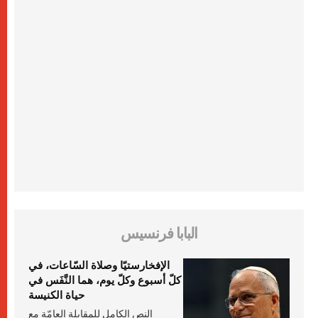
البابا فرنسيس
الإفخارستيّا وصلاة السّاعات، في
كلّ أسبوع وكلّ يوم، هما النَّفَس في
حياة الكنيسة
النص الكامل للمقابلة العامّة مع