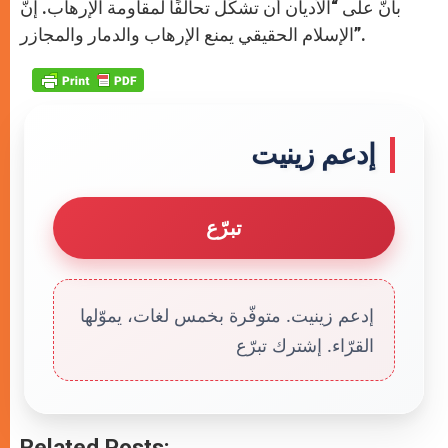
بأنّ على “الأديان أن تشكّل تحالفًا لمقاومة الإرهاب. إنّ
الإسلام الحقيقي يمنع الإرهاب والدمار والمجازر”.
إدعم زينيت
تبرّع
إدعم زينيت. متوفّرة بخمس لغات، يموّلها
القرّاء. إشترك تبرّع
Related Posts: