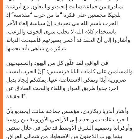
بمبادرة من جماعة سانت إيجيديو وبالتعاون مع أبرشية
بلجيكا مجمعين على فكرة “ما من حرب “مقدسة” إذ
الحرب باسم الله هي تجديف. إنّ سياسة إلغاء الآخر
باستخدام كلام الله لا تجلب سوى الخوف والرعب.
وأشاروا إلى أنّ الحقد قد أعمى بصيرتهم فأصبحت الديانة
تدمّر من يتباهى بأنه يحميها.
في الواقع، لقد علّق كل من اليهود والمسيحيين
والمسلمين على كلمات البابا فرنسيس: “إنّ الحرب ليست
ضرورية أبدًا ويمكن الاستعاضة عنها. يمكنكم إيجاد بديل
آخر: جدوا طريق الحوار واللقاء والبحث الصادق عن
الحقيقة”.
وأشار أندريا ريكاردي، مؤسس جماعة سانت إيجيديو بأنّ
الحرب عادت من جديد إلى الأراضي الأوروبية بين روسيا
وأوكرانيا وتصميم الشرق الأوسط قد تغيّر في خلال سنتين
بينما يهرب اللاجئون من الاضطهاد من شمالي العراق.