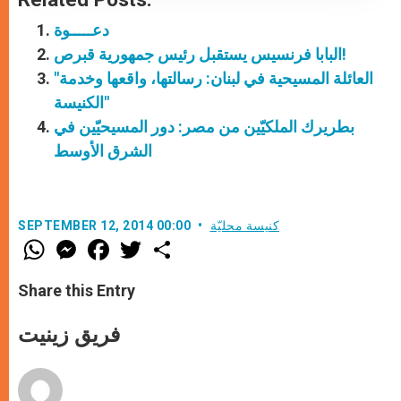
دعـــــوة
البابا فرنسيس يستقبل رئيس جمهورية قبرص!
"العائلة المسيحية في لبنان: رسالتها، واقعها وخدمة
الكنيسة"
بطريرك الملكيّين من مصر: دور المسيحيّين في
الشرق الأوسط
كنيسة محليّة
SEPTEMBER 12, 2014 00:00
W
M
F
T
S
h
e
a
w
h
a
s
c
i
a
t
s
e
t
r
Share this Entry
s
e
b
t
e
A
n
o
e
p
g
o
r
فريق زينيت
p
e
k
r