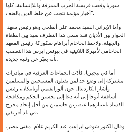
سوريا وقعت فريسة الحرب الممزقة واللاإنسانية. كلها
أخبار مؤلمة نتجت عن خلط الدين بالعنف”.
وأما الإيراني السيد محمد علي أبطحي وهو رئيس معهد
الحوار بين الأديان فقد سمى هذا التطرف بعهد بين الطغاة
والجهلة. ولاحظ الحاخام أبراهام سكوركا، رئيس المعهد
الحاخامي لأميركا اللاتينية في بيونس آيرس هذا التعصب
بأنه يعبّر عن وثنية جديدة.
أما في نيجيريا، فأدّت الجماعات العرقية في مبادرات
مشتركة إلى وضع حد لمن يقتلون المسيحيين والمسلمين
وأشار الكاردينال جون ألورانفيمي أوناييكان، رئيس
أساقفة أبوجا إلى أنه دعا إلى تحسين الحكم ومكافحة
الفساد باعتبارهما عنصرين حاسمين من أجل إيجاد مخرج
في بلد أفريقي.
وقال الكتور شوقي ابراهيم عبد الكريم علام، مفتي مصر،