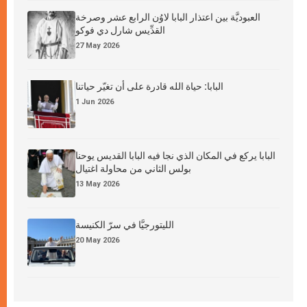
العبوديَّة بين اعتذار البابا لاوُن الرابع عشر وصرخة
القدِّيس شارل دي فوكو
27 May 2026
البابا: حياة الله قادرة على أن تغيّر حياتنا
1 Jun 2026
البابا يركع في المكان الذي نجا فيه البابا القديس يوحنا
بولس الثاني من محاولة اغتيال
13 May 2026
الليتورجيَّا في سرّ الكنيسة
20 May 2026