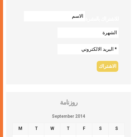
للاشتراك بالنشرة
روزنامة
September 2014
M
T
W
T
F
S
S