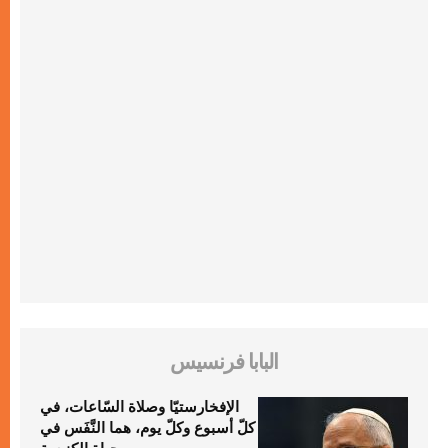
البابا فرنسيس
الإفخارستيّا وصلاة السّاعات، في
كلّ أسبوع وكلّ يوم، هما النَّفَس في