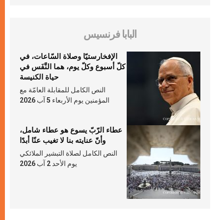
البابا فرنسيس
الإفخارستيّا وصلاة السّاعات، في
كلّ أسبوع وكلّ يوم، هما النَّفَس في
حياة الكنيسة
النص الكامل للمقابلة العامّة مع
المؤمنين يوم الأربعاء 5 آب 2026
عطاء الرّبّ يسوع هو عطاء شامل،
وأنّ عنايته بنا لا تغيب عنّا أبدًا
النص الكامل لصلاة التبشير الملائكي
يوم الأحد 2 آب 2026