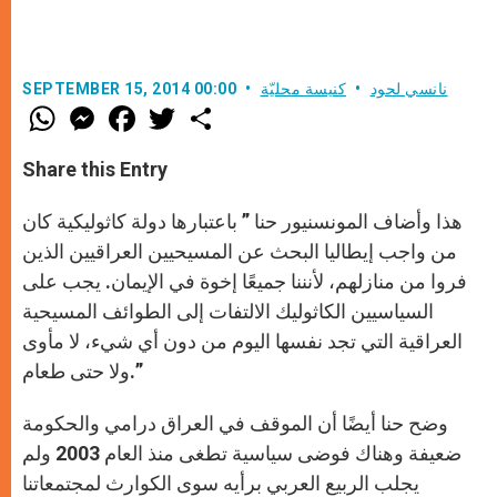
نانسي لحود
كنيسة محليّة
SEPTEMBER 15, 2014 00:00
W
M
F
T
S
h
e
a
w
h
a
s
c
i
a
t
s
e
t
r
Share this Entry
s
e
b
t
e
A
n
o
e
p
g
o
r
هذا وأضاف المونسنيور حنا ” باعتبارها دولة كاثوليكية كان
p
e
k
r
من واجب إيطاليا البحث عن المسيحيين العراقيين الذين
فروا من منازلهم، لأنننا جميعًا إخوة في الإيمان. يجب على
السياسيين الكاثوليك الالتفات إلى الطوائف المسيحية
العراقية التي تجد نفسها اليوم من دون أي شيء، لا مأوى
ولا حتى طعام.”
وضح حنا أيضًا أن الموقف في العراق درامي والحكومة
ضعيفة وهناك فوضى سياسية تطغى منذ العام 2003 ولم
يجلب الربيع العربي برأيه سوى الكوارث لمجتمعاتنا