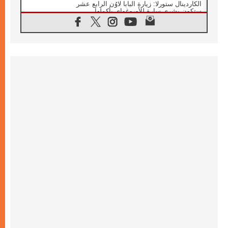
الكاردينال ستورلا: زيارة البابا لاوُن الرابع عشر
ستكون بشرى سارة للأوروغواي بأكملها
07.08.2026
الفاتيكان يعلن برنامج الزيارة الرسولية للبابا لاوُن
الرابع عشر إلى فرنسا
07.08.2026
في الذكرى الـ ٨١ لحادثة هيروشيما الكنيسة في
اليابان تنظم ١٠ أيام للصلاة على نية السلام
07.08.2026
الكنيسة في الأوروغواي: زيارة البابا ستعزز
الإيمان والرجاء
06.08.2026
الاجتماع الشهري للمطارنة الموارنة
06.08.2026
الكاردينال روسي: زيارة البابا لاوُن إلى الأرجنتين
هي تكريم للبابا فرنسيس
06.08.2026
زيارة البابا إلى البيرو ستكون زمن نعمة ومصالحة
ورجاء