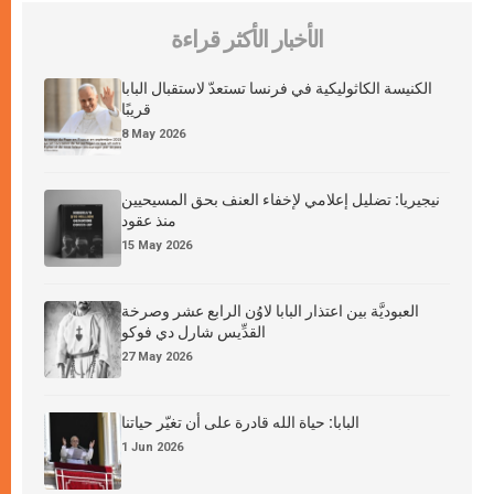
الأخبار الأكثر قراءة
الكنيسة الكاثوليكية في فرنسا تستعدّ لاستقبال البابا
قريبًا
8 May 2026
نيجيريا: تضليل إعلامي لإخفاء العنف بحق المسيحيين
منذ عقود
15 May 2026
العبوديَّة بين اعتذار البابا لاوُن الرابع عشر وصرخة
القدِّيس شارل دي فوكو
27 May 2026
البابا: حياة الله قادرة على أن تغيّر حياتنا
1 Jun 2026