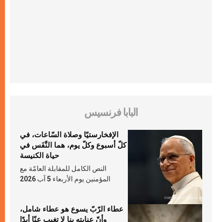
البابا فرنسيس
الإفخارستيّا وصلاة السّاعات، في
كلّ أسبوع وكلّ يوم، هما النَّفَس في
حياة الكنيسة
النص الكامل للمقابلة العامّة مع
المؤمنين يوم الأربعاء 5 آب 2026
عطاء الرّبّ يسوع هو عطاء شامل،
وأنّ عنايته بنا لا تغيب عنّا أبدًا