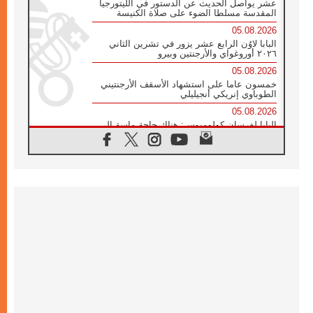
عشر يواصل الحديث عن الدستور في الليتورجيا
المقدسة مسلطا الضوء على صلاة الكنيسة
05.08.2026
البابا لاوُن الرابع عشر يزور في تشرين الثاني
٢٠٢٦ أوروغواي والأرجنتين وبيرو
05.08.2026
خمسون عاما على استشهاد الأسقف الأرجنتيني
الطوباوي إنريكي أنجيليلي
05.08.2026
البابا لفرسان كولومبوس: هناك حاجة ماسة إلى
أنبياء تناغم يسعون إلى بناء الجسور
04.08.2026
وفاة الكاردينال جوليو دوارتي لانغا
04.08.2026
عميد دائرة الحوار بين الأديان يفتتح في سيول
أول لقاء مسيحي كونفوشي
04.08.2026
إطلاق النشيد الرسمي لليوم العالمي للشباب في
سيول
04.08.2026
رسالة البابا لاوُن الرابع عشر إلى المشاركين في
المؤتمر العالمي لمنظمة سيغنيس
04.08.2026