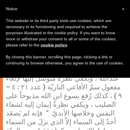
AR
Notice
x
This website or its third party tools use cookies, which are
necessary to its functioning and required to achieve the
purposes illustrated in the cookie policy. If you want to know
قوة الصليب هي الغفران
more or withdraw your consent to all or some of the cookies,
please refer to the
cookie policy
.
By closing this banner, scrolling this page, clicking a link or
كما رفع موسى الحيّة النحاسيّة في
continuing to browse otherwise, you agree to the use of cookies.
الصحراء فكانت علامةً محسوسةً من
عندالله ، ويكفي نظرةُ متوسّل إليها لإلغاء
مفعول سمّ الأفاعي الناريّة ( عدد ٢١ : ٤ –
٩ ) ، كذلك رُفع يسوع ابن الله مذبوحاً على
الصليب ، ويكفي نظرةُ إيمان إليه لشفاء
النفس وخلاصها الأبديّ ” فإنه لم يَصعَد
أحدٌ إلى السماء إلاّ الذي نزلَ من السماء