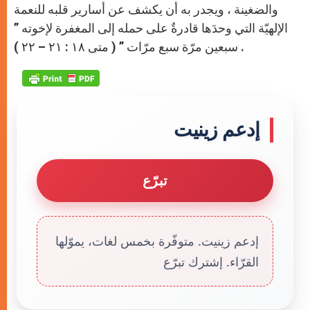
والضغينة ، ويجدر به أن يكشف عن أسارير قلبه للنعمة
الإلهيّة التي وحدَها قادرةٌ على حمله إلى المغفرة لإخوته ”
سبعين مرّة سبع مرّات ” ( متى ١٨ : ٢١ – ٢٢ ) .
إدعم زينيت
تبرّع
إدعم زينيت. متوفّرة بخمس لغات، يموّلها
القرّاء. إشترك تبرّع