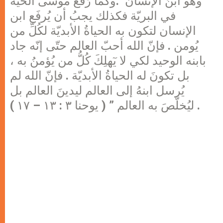
وهو ابنُ الإنسان .وكما رَفعَ مُوسى الحيّة
في البريّة فكذلك يجبُ أن يُرفَع ابن
الإنسان لتكون به الحياةُ الأبديّة لكُلِّ من
يُومن . فإنّ الله أحبّ العالم حتّى إنّه جاد
بابنه الوحيد لكي لا يٓهلِكَ كُلُّ من يُؤمنُ به ،
بل تكونَ له الحياةُ الأبديّة . فإنّ الله لم
يُرسل ابنهُ إلى العالم ليدينَ العالم بل
ليُخلّصَ به العالم ” ( يوحنا ٣ : ١٣ – ١٧ ) .