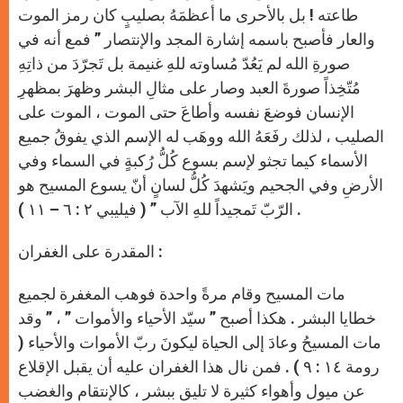
p
e
k
r
طاعته ! بل بالأحرى ما أعظمَهُ بصليبٍ كان رمز الموت
والعار فأصبح باسمه إشارة المجد والإنتصار ” فمع أنه في
صورةِ الله لم يَعُدّ مُساوته للهِ غنيمة بل تَجرّدَ من ذاتِهِ
مُتّخِذاً صورةَ العبد وصار على مثالِ البشر وظهرَ بمظهرِ
الإنسان فوضعَ نفسه وأطاعَ حتى الموت ، الموت على
الصليب ، لذلك رفَعَهُ الله ووهَب له الإسم الذي يفوقُ جميع
الأسماء كيما تجثو لإسم بسوع كُلُّ رُكبةٍ في السماء وفي
الأرضِ وفي الجحيم ويَشهدَ كُلُّ لسانٍ أنّ يسوع المسيح هو
الرّبّ تَمجيداً للهِ الآب ” ( فيليبي ٢ : ٦ – ١١ ) .
المقدرة على الغفران :
مات المسيح وقام مرةً واحدة فوهب المغفرة لجميع
خطايا البشر . هكذا أصبح ” سيّد الأحياء والأموات ” ، ” وقد
مات المسيحُ وعادَ إلى الحياة ليكونَ ربّ الأموات والأحياء (
رومة ١٤ : ٩ ) . فمن نال هذا الغفران عليه أن يقبل الإقلاع
عن ميول وأهواء كثيرة لا تليق ببشر ، كالإنتقام والغضب