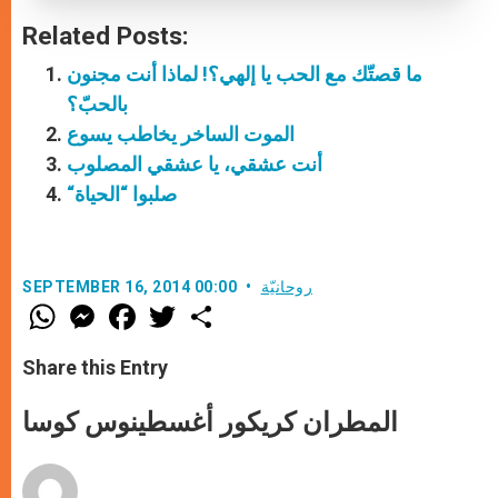
Related Posts:
ما قصتّك مع الحب يا إلهي؟! لماذا أنت مجنون
بالحبّ؟
الموت الساخر يخاطب يسوع
أنت عشقي، يا عشقي المصلوب
“صلبوا “الحياة
روحانيّة
SEPTEMBER 16, 2014 00:00
W
M
F
T
S
h
e
a
w
h
a
s
c
i
a
t
s
e
t
r
Share this Entry
s
e
b
t
e
A
n
o
e
p
g
o
r
المطران كريكور أغسطينوس كوسا
p
e
k
r