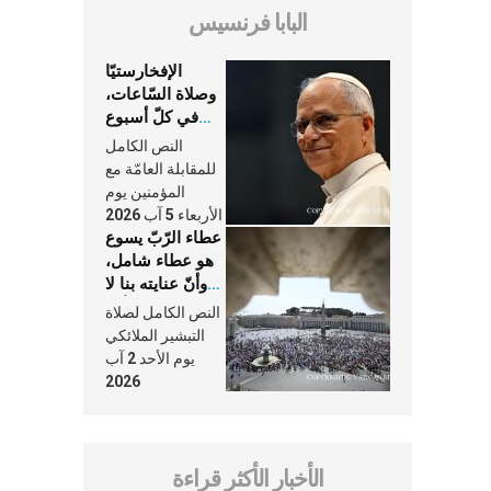
البابا فرنسيس
الإفخارستيّا
وصلاة السّاعات،
في كلّ أسبوع
وكلّ يوم، هما
النص الكامل
النَّفَس في حياة
للمقابلة العامّة مع
الكنيسة
المؤمنين يوم
الأربعاء 5 آب 2026
عطاء الرّبّ يسوع
هو عطاء شامل،
وأنّ عنايته بنا لا
تغيب عنّا أبدًا
النص الكامل لصلاة
التبشير الملائكي
يوم الأحد 2 آب
2026
الأخبار الأكثر قراءة