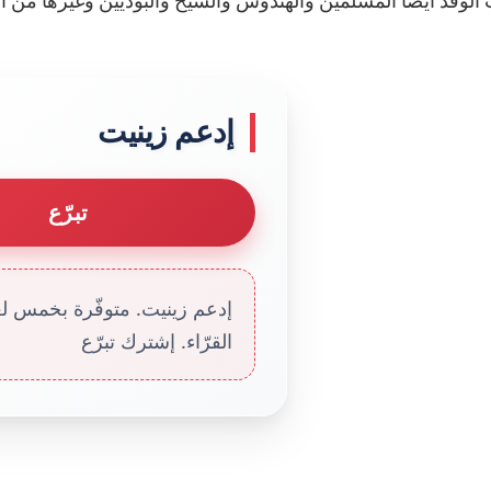
إدعم زينيت
تبرّع
إدعم زينيت. متوفّرة بخمس لغا
القرّاء. إشترك تبرّع