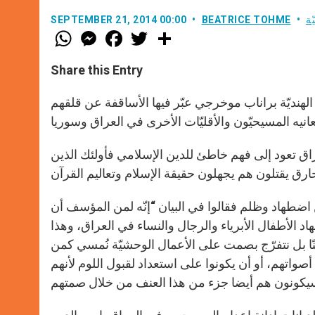
ّة
BEATRICE TOHME
SEPTEMBER 21, 2014 00:00
W
M
F
T
S
h
e
a
w
h
a
s
c
i
a
t
s
e
t
r
Share this Entry
s
e
b
t
e
A
n
o
e
p
g
o
r
الهنديّة براناب موخرجي عبّر فيها الأساقفة عن قلقهم
p
e
k
r
عراق تعود إلى فهم خاطئ للدين الإسلامي فأولئك الذين
 اضطهاد وظلم فقالوا في البيان “إنّه لمن المؤسف أن
 الأطفال الأبرياء والرجال والنساء في العراق، وهذا
ا بل نتفرّج بصمت على الأعمال الوحشيّة نُمسي كمن
أصواتهم، أو أن يكونوا على استعداد لقبول اللوم لأنهم