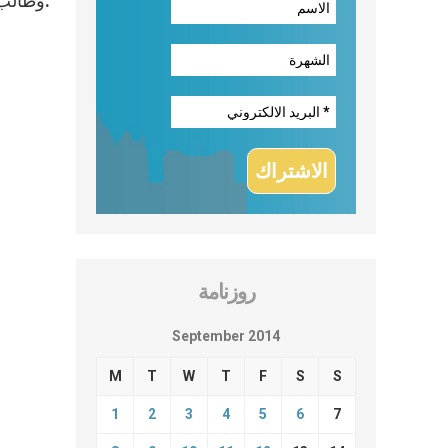
وطالب الوفد أيضًا المسلمين والهندوس والسيخ والبوذيين وغيرها من الديانات إدانة إعدام المسيحيين في العراق باسم الدين.
روزنامة
September 2014
M
T
W
T
F
S
S
1
2
3
4
5
6
7