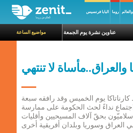
العالم
روما
البابا فرنسيس
اة الآخرين
عناوين نشرة يوم الجمعة 7 آب 2026: السلام يُبنى بصبر يومًا بعد يوم
مواضيع الساعة
العراق..مأساة لا تنتهي
كارناتاكا يوم الخميس وقد رافقه سبعة
اجتماع نداءً لحث الحكومة على ممارسة
سلاميّون بحقّ آلاف المسيحيين وأقليات