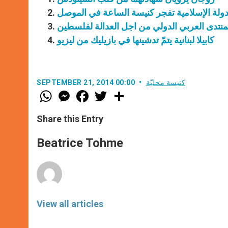
دولة الإسلامية تفجر كنيسة الساعة في الموصل
نتدى العربي الدولي من اجل العدالة لفلسطين
كابيلا لبنانية يتمّ تدشينها في بازيليك من ليزيو
كنيسة محليّة
SEPTEMBER 21, 2014 00:00
W
M
F
T
S
h
e
a
w
h
a
s
c
i
a
t
s
e
t
r
Share this Entry
s
e
b
t
e
A
n
o
e
p
g
o
r
Beatrice Tohme
p
e
k
r
View all articles