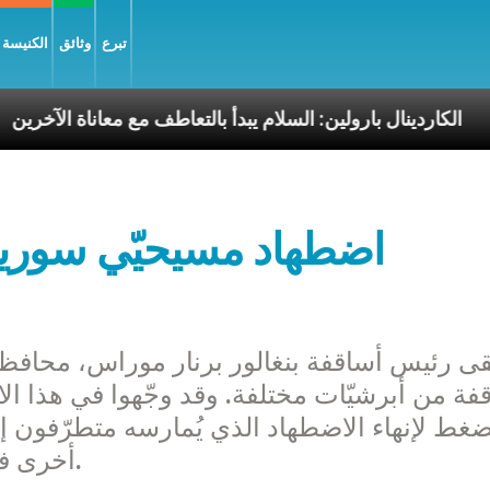
تبرع
وثائق
الكنيسة و
وليّة
الكاردينال بارولين: السلام يبدأ بالتعاطف مع معان
اضطهاد مسيحيّي سوريا و
قى رئيس أساقفة بنغالور برنار موراس، محافظ 
فة من أبرشيّات مختلفة. وقد وجّهوا في هذا ال
ضغط لإنهاء الاضطهاد الذي يُمارسه متطرّفون إ
أخرى في العراق وسوريا وبلدان أفريقية أخرى.