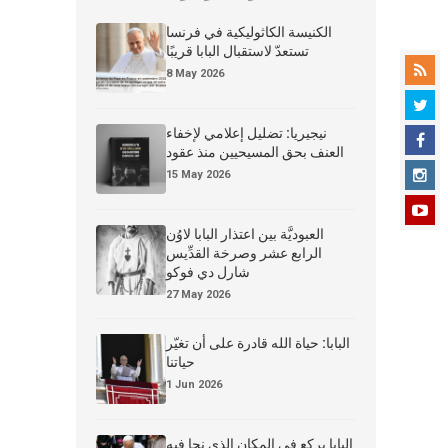
الكنيسة الكاثوليكية في فرنسا
تستعدّ لاستقبال البابا قريبًا
8 May 2026
نيجيريا: تضليل إعلامي لإخفاء
العنف بحق المسيحيين منذ عقود
15 May 2026
العبوديَّة بين اعتذار البابا لاوُن
الرابع عشر وصرخة القدِّيس
شارل دي فوكو
27 May 2026
البابا: حياة الله قادرة على أن تغيّر
حياتنا
1 Jun 2026
البابا يركع في المكان الذي نجا فيه