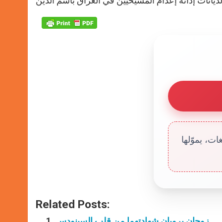
ت، يموّلها
Related Posts:
زوجان يرويان شهادتهما من قلب السينودس