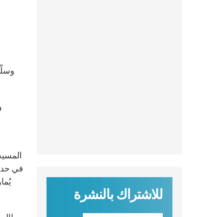
وسلّم
و
المسيح
في حد ذ
يُما
للاشتراك بالنشرة