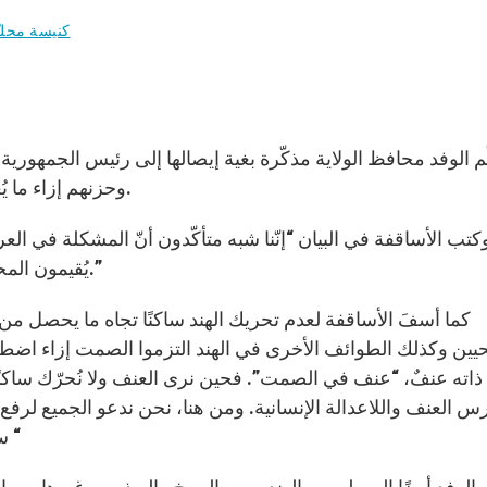
كنيسة محلي
 الوفد محافظ الولاية مذكّرة بغية إيصالها إلى رئيس الجمهورية 
وحزنهم إزاء ما يُعانيه المسيحيّون والأقليّات الأخرى في العراق وسوريا.
كتب الأساقفة في البيان “إنّنا شبه متأكّدون أنّ المشكلة في ال
يُقيمون المحارق يقتلون هم يجهلون حقيقة الإسلام وتعاليم القرآن.”
كما أسفَ الأساقفة لعدم تحريك الهند ساكنًا تجاه ما يحصل من
يين وكذلك الطوائف الأخرى في الهند التزموا الصمت إزاء اضطهاد
اته عنفٌ، “عنف في الصمت”. فحين نرى العنف ولا نُحرّك ساكنً
رس العنف واللاعدالة الإنسانية. ومن هنا، نحن ندعو الجميع لرفع 
سيكونون هم أيضا جزء من هذا العنف من خلال صمتهم “