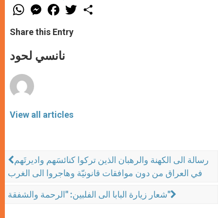
W
M
F
T
S
h
e
a
w
h
a
s
c
i
a
t
s
e
t
r
Share this Entry
s
e
b
t
e
A
n
o
e
p
g
o
r
نانسي لحود
p
e
k
r
View all articles
رسالة الى الكهنة والرهبان الذين تركوا كنائسَهم واديرتَهم
في العراق من دون موافقات قانونيّة وهاجروا الى الغرب
شعار زيارة البابا الى الفلبين: "الرحمة والشفقة"