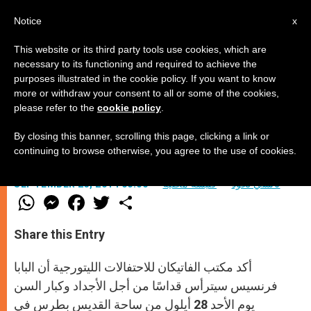
AR
Notice
x
This website or its third party tools use cookies, which are
necessary to its functioning and required to achieve the
purposes illustrated in the cookie policy. If you want to know
البابا سيترأس قداسًا للمسنين
more or withdraw your consent to all or some of the cookies,
please refer to the
cookie policy
.
By closing this banner, scrolling this page, clicking a link or
28 أيول في ساحة القديس بطرس
continuing to browse otherwise, you agree to the use of cookies.
نانسي لحود
كنيسة محليّة
SEPTEMBER 23, 2014 00:00
W
M
F
T
S
h
e
a
w
h
a
s
c
i
a
t
s
e
t
r
Share this Entry
s
e
b
t
e
A
n
o
e
p
g
o
r
أكد مكتب الفاتيكان للاحتفالات الليتورجية أن البابا
p
e
k
r
فرنسيس سيترأس قداسًا من أجل الأجداد وكبار السن
يوم الأحد 28 أيلول من ساحة القديس بطرس في