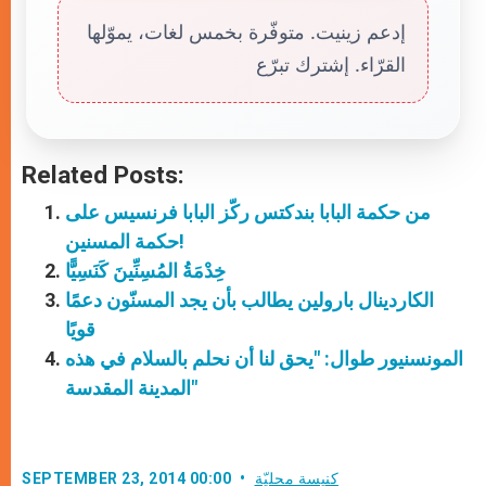
إدعم زينيت. متوفّرة بخمس لغات، يموّلها
القرّاء. إشترك تبرّع
Related Posts:
من حكمة البابا بندكتس ركّز البابا فرنسيس على
حكمة المسنين!
خِدْمَةُ المُسِنِّينَ كَنَسِيًّا
الكاردينال بارولين يطالب بأن يجد المسنّون دعمًا
قويًا
المونسنيور طوال: "يحق لنا أن نحلم بالسلام في هذه
المدينة المقدسة"
كنيسة محليّة
SEPTEMBER 23, 2014 00:00