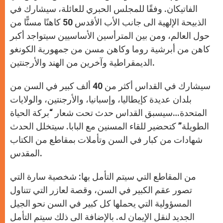
الفاتيكان. وفقًا للمجلس الحبري للعائلة، سيشارك في
الذبيحة الإلهية الى جانب الأب الأقدس 50 كاهنًا مسنًّا من
حول العالم، ومن بين المترأسين الأساسيين سيتواجد أكبر
كاهن من أبرشية روما وكاهن مسن من جمهورية الكونغو
الديمقراطية وآخرين من الهند والأرجنتين.
سيشارك في القداس أكثر من 40 ألف كبير في السن من
بلدان عديدة كإيطاليا، وإسبانيا، والأرجنتين، والولايات
المتحدة…سيسبق القداس حدث تحت شعار “بركة الحياة
الطويلة” كتحضير للقاء المسنين مع البابا. سيتخلل الحدث
شهادات من كبار في السن وتأملات بمقاطع من الكتاب
المقدس.
من المقاطع التي سيتم التأمل بها: شخصية سارة التي
تصور عقم الكبير في السن، وقصة لعازر التي تتناول
المسؤولية التي يحملها كل كبير في السن نحو الجيل
الجديد لنقل الإيمان له. بالإضافة الى ذلك سيتم التأمل