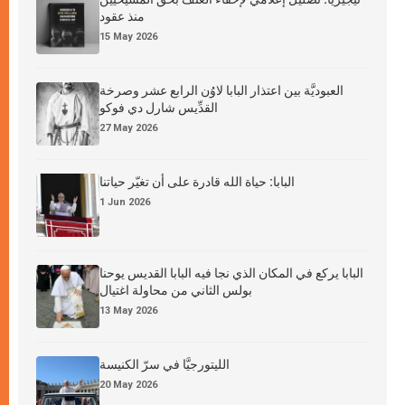
منذ عقود
15 May 2026
العبوديَّة بين اعتذار البابا لاوُن الرابع عشر وصرخة
القدِّيس شارل دي فوكو
27 May 2026
البابا: حياة الله قادرة على أن تغيّر حياتنا
1 Jun 2026
البابا يركع في المكان الذي نجا فيه البابا القديس يوحنا
بولس الثاني من محاولة اغتيال
13 May 2026
الليتورجيَّا في سرّ الكنيسة
20 May 2026