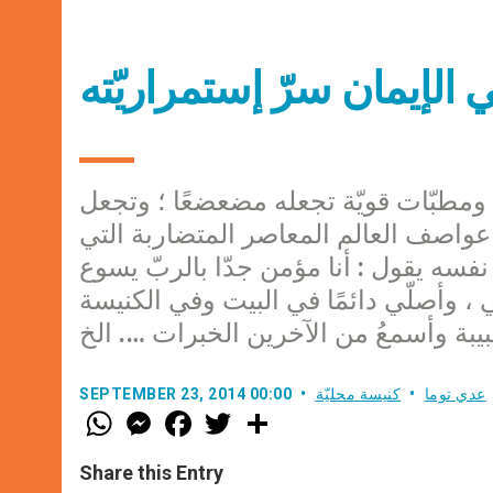
الإيمان سرّ إستمراريّته
ت ومطبّات قويّة تجعله مضعضعًا ؛ وتجعل
 عواصف العالم المعاصر المتضاربة التي
 نفسه يقول : أنا مؤمن جدّا بالربّ يسوع
 ، وأصلّي دائمًا في البيت وفي الكنيسة
بة وأسمعُ من الآخرين الخبرات …. الخ
عدي توما
كنيسة محليّة
SEPTEMBER 23, 2014 00:00
W
M
F
T
S
h
e
a
w
h
a
s
c
i
a
t
s
e
t
r
Share this Entry
s
e
b
t
e