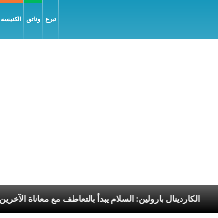
تبرع
وثائق
الكنيسة و
رسوليّة
الكاردينال بارولين: السلام يبدأ بالتعاطف مع معا