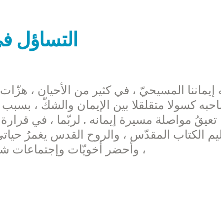
التساؤل في 
 إيماننا المسيحيّ ، في كثير من الأحيان ، هزّا
حبه كسولا متقلقلا بين الإيمان والشكّ ، بسبب
تعيقُ مواصلة مسيرة إيمانه . لربّما ، في قرارة
ليم الكتاب المقدّس ، والروح القدس يغمرُ حياتي
، وأحضر أخويّات وإجتماعات شبي