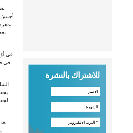
هذا
أجلسُ ف
بمفردي
بعض
في أوّ
في صلا
للاشتراك بالنشرة
الشكّ
يجعل
لجعل
هذه
ي