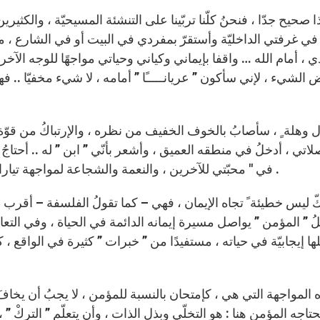
 صحيح جدّا ، فنحنُ كلّنا تربّينا على التنشئة المسيحيّة ، والكثير
ي غرفتي الداخليّة وأستقرّ بمفردي في البيت أو في الشارع ، من
 ، أمام الله … واقفا بإيماني وكياني وحياتي مواجهًا للوجه الآخر 
 الشيء ، لإني سأكون ” عريانـــــًا ” أمامه ، لا شيء مخفيّا .. 
ل وهلة ٍ ، سأصابُ بالخوف الخفيف من نظره ، والإرتباكُ من قوّة 
تي ، أدخلُ في منطقه العميق ، وأشعر بأنّي ” ابن ” له .. أحتاجُ دا
في " محبّتي للآخرين ، والنعمة والشجاعة لمواجهة تيارات العالم الحديث ، سأستقي من الحكمة التي تنبع منه .
 ليس خطيئة ً تجاه الإيمان ، فهي – كما تقولُ الفلسفة – أقرب 
ُ ” المؤمن ” يواصل مسيرة إيمانه الدائمة في الحياة ، وفي التعال
ها إيجابيّة في حياته ، مستفيدًا من ” خبرات ” كثيرة في الواقع ،
 المواجهة التي هي ، كإمتحان بالنسبة للمؤمن ، لا يجبُ أن يخافَ م
حتاجه المؤمن هنا : هو التخلّي وبذل الذات ، وأن يتعلّم ” التركْ ” 