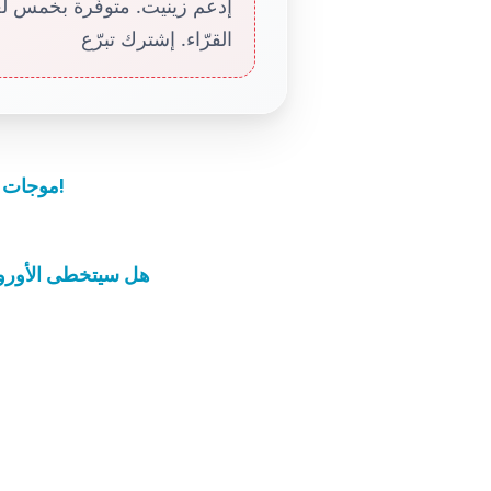
إدعم زينيت. متوفّرة بخمس لغا
القرّاء. إشترك تبرّع
موجات الجوع والبرد تضرب سوريا… والاضطهاد لا يهابها!
هل سيتخطى الأوروب