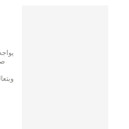
يواجه
صا
وبتعا