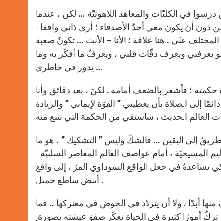
A
n
o
e
p
g
o
r
ين درسوا في الكليّات والمعاهد اللاهوتيّة … لكن ، عندما
p
e
k
 دون أن يكون معي أحدُ الأصدقاء ؛ أرى ذاتي واقفا ،
r
المختلف عنّي . هنا علاقة : الأنا – الأنت … تكونُ صعبة
فهو يعرفني ويعرف دقّات قلبي ، ويعرفُ ما أفكّر به وما
يدور في خاطري …
حكمته ؛ فأشعر بالضعف أمامه . لكنّ ، بعد دقائق وأنا
ئمًا إلى الصلاة بأن يعطيني ” القوّة لإيماني ” والزيادة
طريقٌ إلى اليقين … فالشكّ وليس ” التشكيك ” ، هو ما
يم المسيحيّة ، أمام عواصف العالم المعاصر السلبيّة ؛
 كي تساعدهُ في جعل الواقع السوداوي المرّ ، إلى واقع
أبيض ساطع جميل .
نها أبدًا ، ولا أن يتردّد في الخوض في معتركها .. فما
، تركُ أمورًا كثيرة في الحياة تعكّر صفوَ عيشته بصورة ٍ