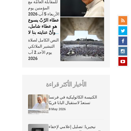
النَّفَس في حياة
للمقابلة العامّة مع
الكنيسة
المؤمنين يوم
الأربعاء 5 آب 2026
عطاء الرّبّ يسوع
هو عطاء شامل،
وأنّ عنايته بنا لا
تغيب عنّا أبدًا
النص الكامل لصلاة
التبشير الملائكي
يوم الأحد 2 آب
2026
الأخبار الأكثر قراءة
الكنيسة الكاثوليكية في فرنسا
تستعدّ لاستقبال البابا قريبًا
8 May 2026
نيجيريا: تضليل إعلامي لإخفاء