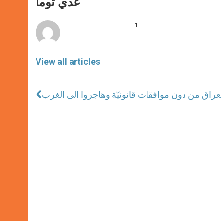
p
g
o
r
عدي توما
p
e
k
r
1
View all articles
العراق من دون موافقات قانونيّة وهاجروا الى الغرب