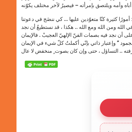
 أمورًا كثيرة كنّا متعوّدين عليها … كي ننضَج في دعوتنا
ي الله ومن الله ومع الله .. هكذا ، قد نستطيعُ أن نجد
لى أن نجد فيه بصمات الفنّ الإلهيّ العجيبْ . فالإيمان
جمود ” وإعتبار ذاتي بإنّي أكملتُ كلّ شيء في الإيمان