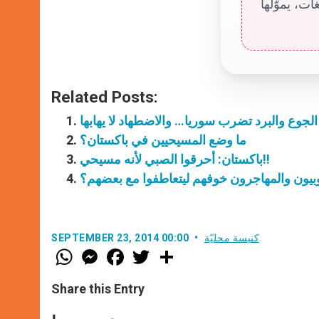
ت، يموّلها
Related Posts:
ما وضع المسيحيين في باكستان؟
باكستان: أحرقوا الصبي لأنه مسيحي!!
يون والمهاجرون خوفهم ليتعاطفوا مع بعضهم؟
كنيسة محليّة
SEPTEMBER 23, 2014 00:00
W
M
F
T
S
h
e
a
w
h
a
s
c
i
a
t
s
e
t
r
Share this Entry
s
e
b
t
e
A
n
o
e