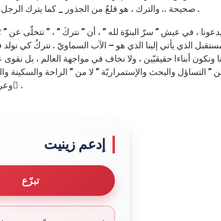
صحيحة .. والترك ، هو قلعٌ من الجذور _ كما يترك الرجل أباه وأمه ويلتصق بإمرأته – فيصيرُ لآخر مختلف يكوّنه .
عونا ، في عيش ” سرّ البنوّة لله ” ، أن ” نتركَ ” ، ” نتخلّى عن ” ؛
ستقبل الذي يأتي إلينا الذي هو – الآب السماويّ . نتركُ كي نولد ف
ا ونكون أبناءا حقيقيّين ، ولا نخاف في مواجهة العالم ، بل نقوى ع
 ” التساؤل والبحث والإستمراريّة ” لا من ” الراحة والسكينة وال
وعرفته .. التساؤل ، حتى وإن كان بصوت ٍ منخفض لا عال ٍ.
إدعم زينيت
تبرّع