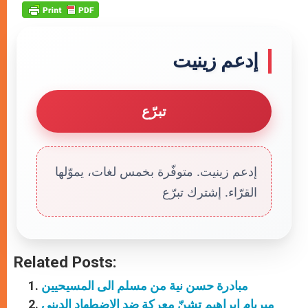
إدعم زينيت
تبرّع
إدعم زينيت. متوفّرة بخمس لغات، يموّلها
القرّاء. إشترك تبرّع
Related Posts:
مبادرة حسن نية من مسلم الى المسيحيين
ميريام ابراهيم تشنّ معركة ضد الاضطهاد الديني