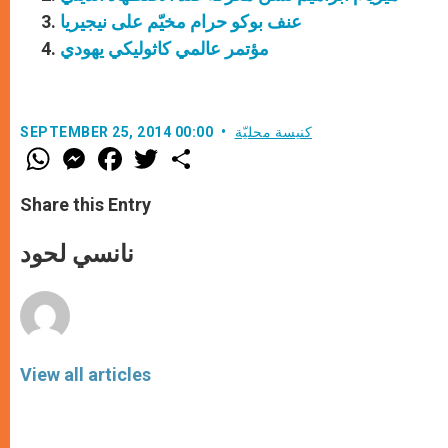
عنف بوكو حرام مخيّم على نيجيريا
مؤتمر عالمي كاثوليكي يهودي
كنيسة محليّة
SEPTEMBER 25, 2014 00:00
W
M
F
T
S
h
e
a
w
h
a
s
c
i
a
t
s
e
t
r
Share this Entry
s
e
b
t
e
A
n
o
e
p
g
o
r
نانسي لحود
p
e
k
r
View all articles