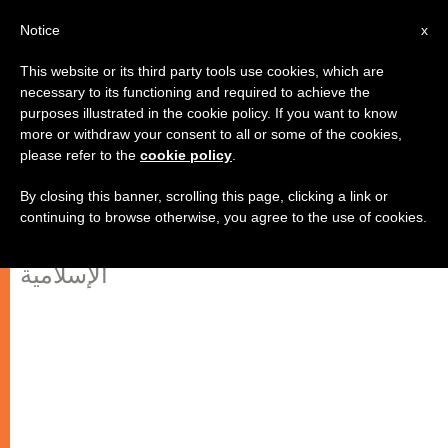
AR
Notice
x
This website or its third party tools use cookies, which are
necessary to its functioning and required to achieve the
purposes illustrated in the cookie policy. If you want to know
مسلمون يطلقون حملة "لا تقتل
more or withdraw your consent to all or some of the cookies,
please refer to the
cookie policy
.
باسمي"
By closing this banner, scrolling this page, clicking a link or
continuing to browse otherwise, you agree to the use of cookies.
رفضًا منهم العنف الذي تمارسه الدولة
الإسلامية