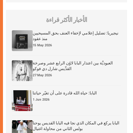
الأخبار الأكثر قراءة
نيجيريا: تضليل إعلامي لإخفاء العنف بحق المسيحيين
منذ عقود
15 May 2026
العبوديَّة بين اعتذار البابا لاوُن الرابع عشر وصرخة
القدِّيس شارل دي فوكو
27 May 2026
البابا: حياة الله قادرة على أن تغيّر حياتنا
1 Jun 2026
البابا يركع في المكان الذي نجا فيه البابا القديس يوحنا
بولس الثاني من محاولة اغتيال