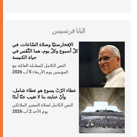
البابا فرنسيس
الإفخارستيّا وصلاة السّاعات، في
كلّ أسبوع وكلّ يوم، هما النَّفَس في
حياة الكنيسة
النص الكامل للمقابلة العامّة مع
المؤمنين يوم الأربعاء 5 آب 2026
عطاء الرّبّ يسوع هو عطاء شامل،
وأنّ عنايته بنا لا تغيب عنّا أبدًا
النص الكامل لصلاة التبشير الملائكي
يوم الأحد 2 آب 2026