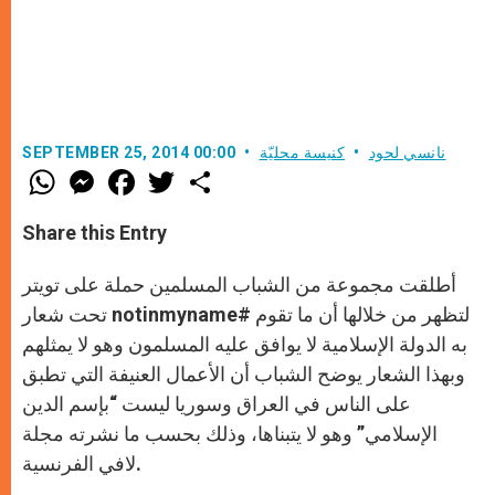
نانسي لحود
كنيسة محليّة
SEPTEMBER 25, 2014 00:00
W
M
F
T
S
h
e
a
w
h
a
s
c
i
a
t
s
e
t
r
Share this Entry
s
e
b
t
e
A
n
o
e
p
g
o
r
أطلقت مجموعة من الشباب المسلمين حملة على تويتر
p
e
k
r
تحت شعار notinmyname# لتظهر من خلالها أن ما تقوم
به الدولة الإسلامية لا يوافق عليه المسلمون وهو لا يمثلهم
وبهذا الشعار يوضح الشباب أن الأعمال العنيفة التي تطبق
على الناس في العراق وسوريا ليست “بإسم الدين
الإسلامي” وهو لا يتبناها، وذلك بحسب ما نشرته مجلة
لافي الفرنسية.