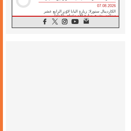
07.08.2026
الكاردينال ستورلا: زيارة البابا لاوُن الرابع عشر
ستكون بشرى سارة للأوروغواي بأكملها
07.08.2026
الفاتيكان يعلن برنامج الزيارة الرسولية للبابا لاوُن
الرابع عشر إلى فرنسا
07.08.2026
في الذكرى الـ ٨١ لحادثة هيروشيما الكنيسة في
اليابان تنظم ١٠ أيام للصلاة على نية السلام
07.08.2026
الكنيسة في الأوروغواي: زيارة البابا ستعزز
الإيمان والرجاء
06.08.2026
الاجتماع الشهري للمطارنة الموارنة
06.08.2026
الكاردينال روسي: زيارة البابا لاوُن إلى الأرجنتين
هي تكريم للبابا فرنسيس
06.08.2026
زيارة البابا إلى البيرو ستكون زمن نعمة ومصالحة
ورجاء