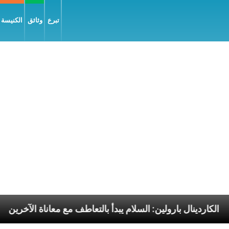
تبرع
وثائق
الكنيسة و
وليّة
الكاردينال بارولين: السلام يبدأ بالتعاطف مع معانا