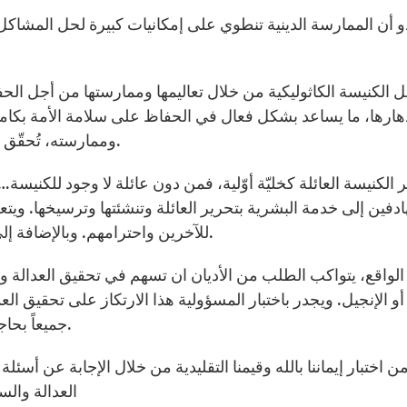
و أن الممارسة الدينية تنطوي على إمكانيات كبيرة لحل المشاكل ا
 الكنيسة الكاثوليكية من خلال تعاليمها وممارستها من أجل الح
هارها، ما يساعد بشكل فعال في الحفاظ على سلامة الأمة بكاملها.
وممارسته، تُحقّق العدالة التي دعا إليها يسوع المسيح في موعظة الجبل.
ر الكنيسة العائلة كخليّة أوّلية، فمن دون عائلة لا وجود للكنيس
ادفين إلى خدمة البشرية بتحرير العائلة وتنشئتها وترسيخها. وي
للآخرين واحترامهم. وبالإضافة إلى ذلك، تعلّم الكنيسة روح الخدمة والضيافة والإنسانية.
لواقع، يتواكب الطلب من الأديان ان تسهم في تحقيق العدالة وا
أو الإنجيل. ويجدر باختبار المسؤولية هذا الارتكاز على تحقيق العدا
جميعاً بحاجة إلى العدالة والسلام بما فيه خيرنا وسلامتنا وسعادتنا.
 من اختبار إيماننا بالله وقيمنا التقليدية من خلال الإجابة عن أسئ
العدالة وال