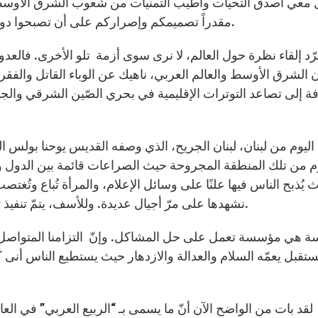
معي أصدق التحيات وأطيب التمنيات من شعوب الشرق الأوسط إل
مقدراً تصميمكم وإصراركم على أن تصبحوا دولة متطوّرة إلى جانب مستقبل مشرق للأجيال القادمة.
ّد إلقاء نظرة حول العالم، لا نرى سوى أزمة تلو الأخرى. فال
ن الشرق الأوسط والعالم العربي، ناهيك عن الوباء القاتل والفق
فة إلى تصاعد التوترات الإقليمية في بحري الصّين الشرقي والجنو
اليوم من لبنان، لبنان الجريح، الذي وصفه القديس يوحنا بولس الثا
وم من تلك المنطقة المجروحة حيث الصراعات قائمة بين الدول وا
 يُذبح الناس فيها علنًا على وسائل الإعلام، والمرأة تُباع وتُغتصب
نشهدها على مرّ أجيال عديدة. وللأسف، يتمّ تنفيذ تلك الأفعال الشريرة والمهينة باسم الله وبإسم الأديان.
سة هي مؤسسة تعمل على حل المشاكل. وإنّ التزامنا المتواصل لتج
مستقبل يعمّه السلام والعدالة والازدهار حيث يستطيع الناس أنى 
لقد بات من الواضح الآن أنّ ما يسمى بـ “الربيع العربي” في العا