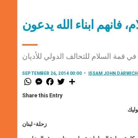
 فانهم ابناء الله يدعون
ي قمة السلام للتحالف الدولي للأديان
SEPTEMBER 26, 2014 00:00
ISSAM JOHN DARWICH
W
M
F
T
S
h
e
a
w
h
a
s
c
i
a
t
s
e
t
r
Share this Entry
s
e
b
t
e
A
n
o
e
p
g
o
r
وليك
p
e
k
r
زحلة- لبنان