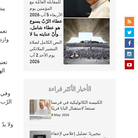
النَّفَس في حياة
للمقابلة العامّة مع
الكنيسة
يبد
المؤمنين يوم
الأربعاء 5 آب 2026
عطاء الرّبّ يسوع
هو عطاء شامل،
تعمل
وأنّ عنايته بنا لا
وازد
تغيب عنّا أبدًا
النص الكامل لصلاة
التبشير الملائكي
يوم الأحد 2 آب
تعتب
2026
اله
الأخبار الأكثر قراءة
وفي ا
الرّب 
الكنيسة الكاثوليكية في فرنسا
تستعدّ لاستقبال البابا قريبًا
8 May 2026
ولا بدّ
نيجيريا: تضليل إعلامي لإخفاء