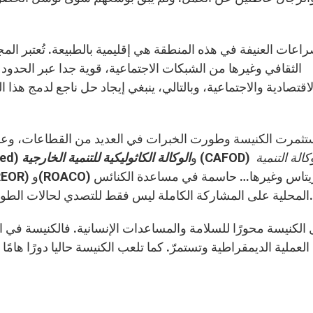
صراعات العنيفة في هذه المنطقة هي إقليمية بالطبيعة. تُعتبر الم
الثقافي وغيرها من الشبكات الاجتماعية، قوية جدا عبر الحدود 
اقتصادية والاجتماعية، وبالتالي، ينبغي إيجاد حل ناجع لدمج هذا ا
تثمرت الكنيسة وطورت الخبرات في العديد من القطاعات، وع
وو
كالة التنمية
وكالات الإغاثة الدولية كـعون الكنيسة (Church in Need) و
الوكالة الكاثوليكية للتنمية الخارجية
(MISEREOR) و(ROACO) وكاريتا
المحلية على المشاركة الكاملة ليس فقط للتصدي لحالات الطوارئ، بل أيضا لأسباب الصراعات الجذرية في المنطقة.
الكنيسة محورًا للسلامة والمساعدات الإنسانية. فالكنيسة في 
 العملية الديمقراطية وتستمرّ. كما تلعب الكنيسة حاليا دورًا هام