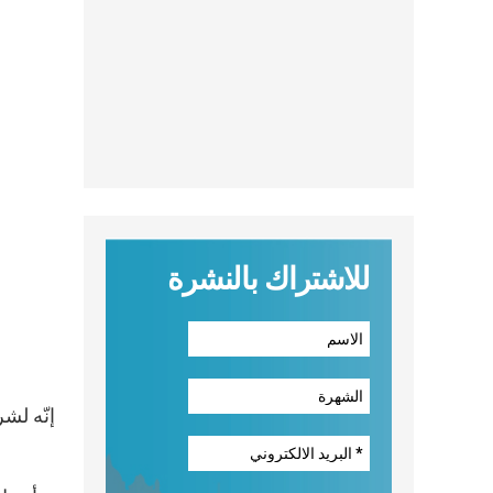
للاشتراك بالنشرة
إنّه لش