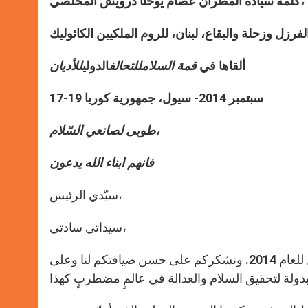
،
كلمة سيادة المطران عصام يوحنا درويش المخلصي
رزل وزحلة والبقاع، لبنان، للروم الملكيين الكاثوليك
ألقاها في
قمة السلام
للتحالف
الدولي
للأديان
17-19 سبتمبر 2014- سيول، جمهورية كوريا
طوبى لصانعي السّلام،
فانهم ابناء الله يدعون
سيّدي الرئيس،
سيداتي سادتي،
للعام 2014. ونشكركم على حسن ضيافتكم لنا وعلى