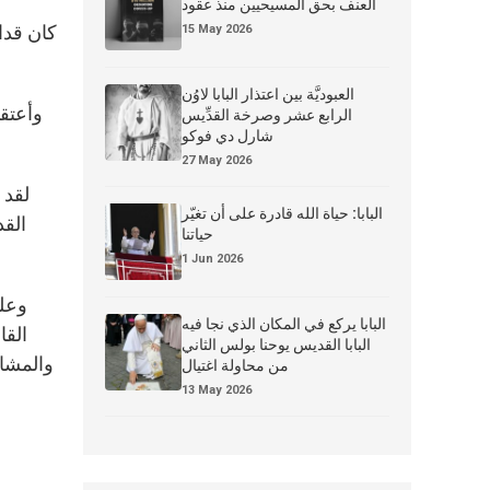
العنف بحق المسيحيين منذ عقود
كان قدا
15 May 2026
العبوديَّة بين اعتذار البابا لاوُن
وأعتقد
الرابع عشر وصرخة القدِّيس
شارل دي فوكو
27 May 2026
لقد 
البابا: حياة الله قادرة على أن تغيّر
القد
حياتنا
1 Jun 2026
وعلى
البابا يركع في المكان الذي نجا فيه
القا
البابا القديس يوحنا بولس الثاني
والمشار
من محاولة اغتيال
13 May 2026