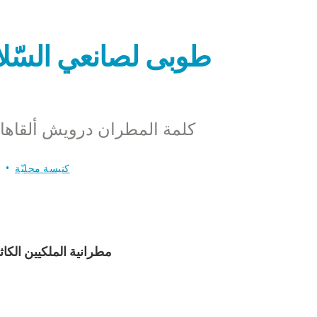
طوبى لصانعي السّلام،
كلمة المطران درويش ألقاها ف
كنيسة محليّة
مطرانية الملكيين الكاث