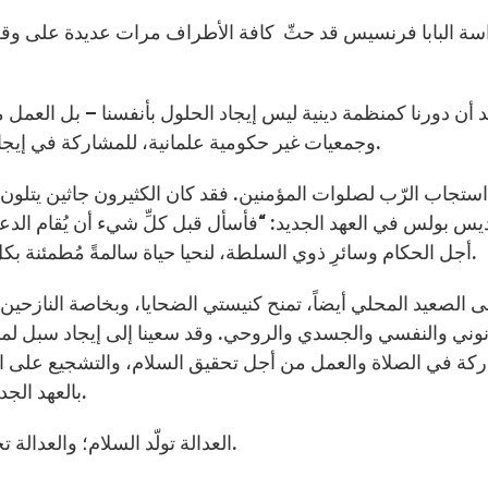
سة البابا فرنسيس قد حثّ كافة الأطراف مرات عديدة على وقف 
 أن دورنا كمنظمة دينية ليس إيجاد الحلول بأنفسنا – بل العمل 
وجمعيات غير حكومية علمانية، للمشاركة في إيجاد الحل. ونحن ملتزمون إلى أقصى حدّ بعملنا وصلواتنا.
استجاب الرّب لصلوات المؤمنين. فقد كان الكثيرون جاثين يتلون ال
يس بولس في العهد الجديد: “فأسأل قبل كلِّ شيء أن يُقام الدعاءُ
أجل الحكام وسائرِ ذوي السلطة، لنحيا حياة سالمةً مُطمئنة بكل تقوى وكرامة”، (الرسالة الأولى إلى تيموثاوس 2/1).
 الصعيد المحلي أيضاً، تمنح كنيستي الضحايا، وبخاصة النازحي
نوني والنفسي والجسدي والروحي. وقد سعينا إلى إيجاد سبل لمس
كة في الصلاة والعمل من أجل تحقيق السلام، والتشجيع على ال
بالعهد الجديد الذي نعمل على تكريس قيمه في مجتمعنا المعاصر.
” العدالة تولّد السلام؛ والعدالة تجلب الهدوء والأمان إلى أبد الآبدين”. (أشعياء 32:17).