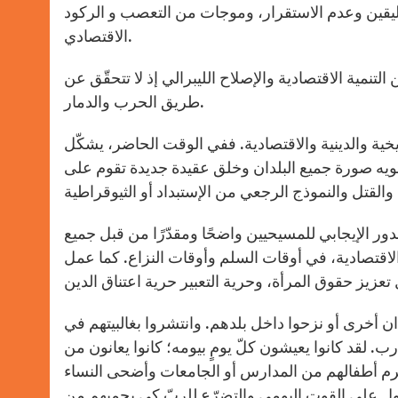
اليقين وعدم الاستقرار، وموجات من التعصب و الركود
الاقتصادي.
تنمية الاقتصادية والإصلاح الليبرالي إذ لا تتحقّق عن
طريق الحرب والدمار.
ية والدينية والاقتصادية. ففي الوقت الحاضر، يشكّل
يه صورة جميع البلدان وخلق عقيدة جديدة تقوم على
دور الإيجابي للمسيحيين واضحًا ومقدّرًا من قبل جميع
والاقتصادية، في أوقات السلم وأوقات النزاع. كما عمل
ن أخرى أو نزحوا داخل بلدهم. وانتشروا بغالبيتهم في
. لقد كانوا يعيشون كلّ يومٍ بيومه؛ كانوا يعانون من
 حُرم أطفالهم من المدارس أو الجامعات وأضحى النساء
ل على القوت اليومي والتضرّع للربّ كي يحميهم من