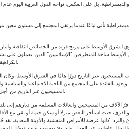
الديمقراطية. بل على العكس، تواجه الدول العربية اليوم عدم 
ديمقراطية تأتي تباعًا عندما يرتقي المجتمع إلى مستوى معين من ال
ي الشرق الأوسط على مزيج فريد من الخصائص الثقافية والتاريخ
الأوسط ساحة للمتطرفين “الإسلاميين” الذين يعملون على تشو
الكراهية والقتل والنموذج الرجعي من الإستبداد أو الثيوقراطية.
ب المسيحيون عبر التاريخ دورًا هامًا في الشرق الأوسط. وكان ال
 ويعود بالفائدة على المجتمع من الناحية الاجتماعية والسياسية 
المسيحيون عبر التاريخ من أجل تعزيز حقوق المرأة، وحرية التعبير حرية اعتناق الدين.
فرّ الآلاف من المسيحيين والعائلات المسلمة من ديارهم إلى بلدا
القرى، حيث استأجر البعض منزلا أو سكن خيمة أو بقي مع الأقارب
 والبرد، كانوا عرضة للأمراض المتفشية والأوبئة المعدية. لقد
الرجال عاطلين عن العمل. ولم يبقَ بوسعهم سوى توسّل الحصو