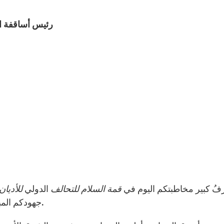
رئيس أساقفة الف
رفُ كبير مخاطبتكم اليوم في
قمة السلام للتحالف
الدولي
للأديان
جهودكم المبذولة لتحقيق السلام والعدالة في عالمٍ مضطربٍ كهذا.