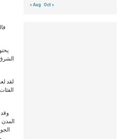
و
« Aug
Oct »
فال
يحتو
الشرق 
لقد لع
الفئات
وقد 
المدن و
الجوع
و