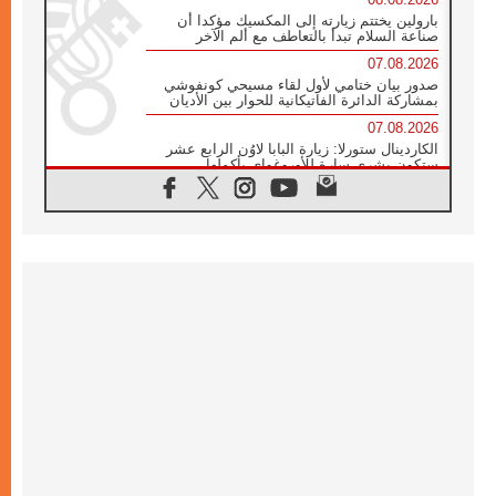
بارولين يختتم زيارته إلى المكسيك مؤكدا أن
صناعة السلام تبدأ بالتعاطف مع ألم الآخر
07.08.2026
صدور بيان ختامي لأول لقاء مسيحي كونفوشي
بمشاركة الدائرة الفاتيكانية للحوار بين الأديان
07.08.2026
الكاردينال ستورلا: زيارة البابا لاوُن الرابع عشر
ستكون بشرى سارة للأوروغواي بأكملها
07.08.2026
الفاتيكان يعلن برنامج الزيارة الرسولية للبابا لاوُن
الرابع عشر إلى فرنسا
07.08.2026
في الذكرى الـ ٨١ لحادثة هيروشيما الكنيسة في
اليابان تنظم ١٠ أيام للصلاة على نية السلام
07.08.2026
الكنيسة في الأوروغواي: زيارة البابا ستعزز
الإيمان والرجاء
06.08.2026
الاجتماع الشهري للمطارنة الموارنة
06.08.2026
الكاردينال روسي: زيارة البابا لاوُن إلى الأرجنتين
هي تكريم للبابا فرنسيس