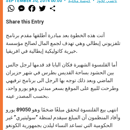
نانسي لحود
كنيسة محليّة
SEPTEMBER 30, 2014 00:00
W
M
F
T
S
h
e
a
w
h
a
s
c
i
a
t
s
e
t
r
Share this Entry
s
e
b
t
e
A
n
o
e
p
g
o
r
أتت هذه الخطوة بعد مبادرة أطلقها مقدم برنامج
p
e
k
r
تلفزيوني إيطالي وهي تهدف لجمع المال لصالح مؤسسة
خيرية كاثوليكية إيطالية في افريقيا.
أما القلنسوة الشهيرة فكان البابا قد قدمها لرجل جالس
بين الحشود بساحة القديس بطرس في شهر حزيران
الماضي وبعد ذلك توجه بها الرجل الى برنامج ترفيهي
وطرحت للبيع على الموقع بسعر مبدئي وهو يورو واحد،
بحسب المصدر عينه.
انتهى بيع القلنسوة لتحقق مبلغًا ضخمًا وهو 89050 يورو
وأفاد المنظمون أن المبلغ سيقدم لمنظة “سوليتيري” غير
الحكومية التي تساعد النساء ليلدن بجمهورية الكونغو