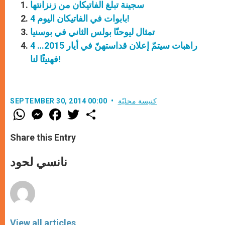
سجينة تبلغ الفاتيكان من زنزانتها
4 بابوات في الفاتيكان اليوم!
تمثال ليوحنّا بولس الثاني في بوسنيا
4 راهبات سيتمّ إعلان قداستهنّ في أيار 2015…
فهنيئًا لنا!
كنيسة محليّة
SEPTEMBER 30, 2014 00:00
W
M
F
T
S
h
e
a
w
h
a
s
c
i
a
t
s
e
t
r
Share this Entry
s
e
b
t
e
A
n
o
e
p
g
o
r
نانسي لحود
p
e
k
r
View all articles