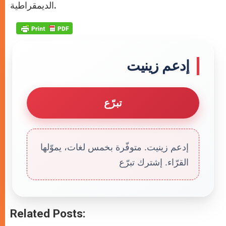
الديمقراطية.
إدعم زينيت
تبرّع
إدعم زينيت. متوفّرة بخمس لغات، يموّلها
القرّاء. إشترك تبرّع
Related Posts: