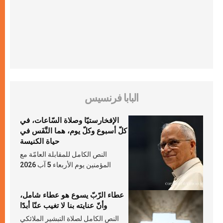
البابا فرنسيس
الإفخارستيّا وصلاة السّاعات، في
كلّ أسبوع وكلّ يوم، هما النَّفَس في
حياة الكنيسة
النص الكامل للمقابلة العامّة مع
المؤمنين يوم الأربعاء 5 آب 2026
عطاء الرّبّ يسوع هو عطاء شامل،
وأنّ عنايته بنا لا تغيب عنّا أبدًا
النص الكامل لصلاة التبشير الملائكي