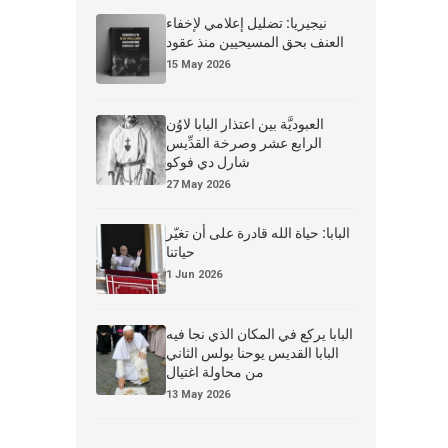
نيجيريا: تضليل إعلامي لإخفاء
العنف بحق المسيحيين منذ عقود
15 May 2026
العبوديَّة بين اعتذار البابا لاوُن
الرابع عشر وصرخة القدِّيس
شارل دي فوكو
27 May 2026
البابا: حياة الله قادرة على أن تغيّر
حياتنا
1 Jun 2026
البابا يركع في المكان الذي نجا فيه
البابا القديس يوحنا بولس الثاني
من محاولة اغتيال
13 May 2026