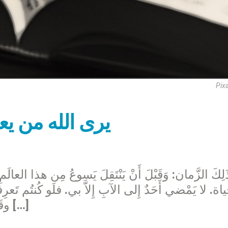
Pix
يرى الله من يع
ِكَ الزَّمان: وَقَبْلَ أَنْ يَنْتَقِلَ يَسوعُ مِن هذا العالَم
اة. لا يَمْضي أَحَدٌ إِلى الآبِ إِلاَّ بي. فلَو كُنتُم تَعرِ
وقَد رأَيتُموه». قالَ له فيلِبُّس: «يا ربّ، أَرِنا […]