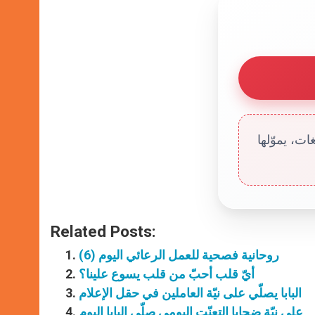
ت، يموّلها
Related Posts:
روحانية فصحية للعمل الرعائي اليوم (6)
أيّ قلب أحبّ من قلب يسوع علينا؟
البابا يصلّي على نيّة العاملين في حقل الإعلام
على نيّة ضحايا التعنّت اليومي صلّى البابا اليوم