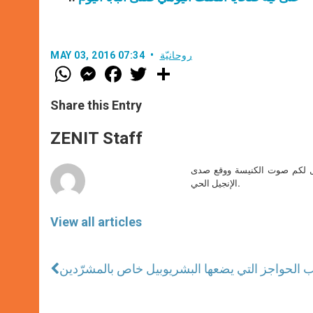
روحانيّة
MAY 03, 2016 07:34
W
M
F
T
S
h
e
a
w
h
a
s
c
i
a
t
s
e
t
r
Share this Entry
s
e
b
t
e
A
n
o
e
p
g
o
r
ZENIT Staff
p
e
k
r
صل لكم صوت الكنيسة ووقع صدى
الإنجيل الحي.
View all articles
يوبيل خاص بالمشرّدين