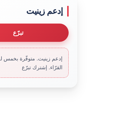
إدعم زينيت
تبرّع
إدعم زينيت. متوفّرة بخمس لغا
القرّاء. إشترك تبرّع