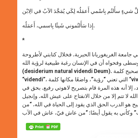
إِذا سَأَلتُموني شَيئًا بِاسمي، أَعمَلُه.
*
امعة الغريغوريانا الحبرية. فخلال كتابتي لأطروحة
وسطى وفحواه أن في الإنسان رغبة طبيعية لرؤية الله
(desiderium natural videndi Deum). وبما أن مصحح برنامج الكتابة لم يتعرف على الكلمات اللاتينية قام بتصحيح كلمة
“videndi”، التي تعني “رؤية”، واضعًا مكانها كلمة “vivendi”، ومعناها “عيش”. فأضحى التعبير: “في الإنسان رغبة طبيعية
يد، إلا أنه هذه المرة قام بتصريح لاهوتي رفيع. بحق في
لله لا تتم إلا من خلال الانفتاح على عيش الله. وإنجيل
 هو الدرب الحق الذي يقود إلى الحياة في الله. “من