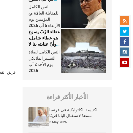
وكلّ يوم، هما
النص الكامل
النَّفَس في حياة
للمقابلة العامّة مع
الكنيسة
المؤمنين يوم
الأربعاء 5 آب 2026
عطاء الرّبّ يسوع
هو عطاء شامل،
وأنّ عنايته بنا لا
تغيب عنّا أبدًا
النص الكامل لصلاة
التبشير الملائكي
يوم الأحد 2 آب
2026
فريق القس
الأخبار الأكثر قراءة
الكنيسة الكاثوليكية في فرنسا
تستعدّ لاستقبال البابا قريبًا
8 May 2026