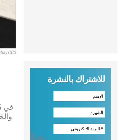
abay CC0
للاشتراك بالنشرة
في ذَل
والحَي