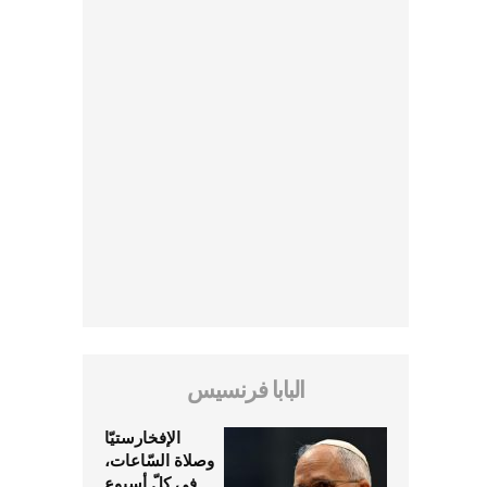
البابا فرنسيس
الإفخارستيّا
وصلاة السّاعات،
في كلّ أسبوع