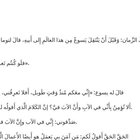
الزَّمان: وَقَبْلَ أَنْ يَنْتَقِلَ يَسوعُ مِن هذا العالَمِ إِلى أَبيهِ، قالَ لتوما:
فلَو كُنتُم تَعرِفوني لَعَرفتُم أَبي أَيضًا. مُنذُ الآنَ تَعرِفونَه وقَد رأَيتُموه».
قالَ له يسوع: «إِنِّي معَكم مُنذُ وَقتٍ طَويل، أَفلا تَعرِفُني، 
أَلا تُؤِمِنُ بِأَنِّي في الآبِ وأَنَّ الآبَ فيَّ؟ إنَّ الكَلامَ الَّذي أَقولُه لكم لا أَقولُه مِن عِندي بلِ الآبُ المُقيمُ فِيَّ يَعمَلُ أَعمالَه.
صَدِّقوني: إِنِّي في الآب وإِنَّ الآبَ فيَّ وإِذا كُنتُم لا تُصَدِّقوني فصَدِّقوا مِن أَجْلِ تِلكَ الأَعمال.
الحَقَّ الحَقَّ أَقولُ لَكم: مَن آمَنَ بي يَعمَلُ هو أَيضًا الأَعمالَ الَّ