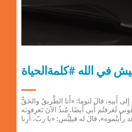
يش في الله #كلمةالحياة
ِ إِلى أَبيهِ، قالَ لتوما: «أَنا الطَّريقُ والحَقُّ
فوني لَعَرفتُم أَبي أَيضًا. مُنذُ الآنَ تَعرِفونَه