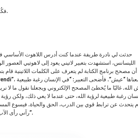
فكُلَّ شيءٍ سأَلتُم بِاسْمي أَعمَلُه لِكَي يُمَجَّدَ الآبُ في الِابْن.
حدثت لي نادرة طريفة عندما كنت أدرس اللاهوت الأساسي في ج
الليسانس، استشهدت بتعبير لاتيني يعود إلى لاهوتيي العصور ال
 الله. غالبًا ما يُخطئ المصحح الإلكتروني ويجعلنا نقول ما لا نر
نسان رغبة طبيعية لرؤية الله، حتى عندما لا يعي ذلك، ولكن رؤية ا
م يتحدث عن ترابط قوي بين الدرب، الحق والحياة. فيسوع المسيح
رآني رأى الآب” وكأني به يقول أيضًا: “من عاش فيّ، عاش في الآب”.