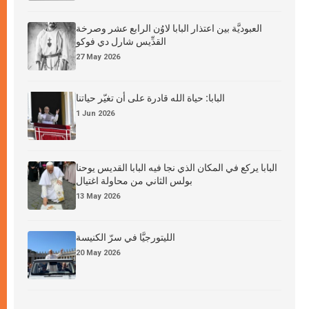
العبوديَّة بين اعتذار البابا لاوُن الرابع عشر وصرخة
القدِّيس شارل دي فوكو
27 May 2026
البابا: حياة الله قادرة على أن تغيّر حياتنا
1 Jun 2026
البابا يركع في المكان الذي نجا فيه البابا القديس يوحنا
بولس الثاني من محاولة اغتيال
13 May 2026
الليتورجيَّا في سرّ الكنيسة
20 May 2026