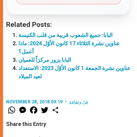
Related Posts:
البابا: جميع الشعوب قريبة من قلب الكنيسة
عناوين نشرة الثلاثاء 17 كانون الأوّل 2024: ماذا
أعمل؟
البابا يزور مركزاً للعميان
عناوين نشرة الجمعة 1 كانون الأوّل 2023: الاستعداد
لعيد الميلاد
فنّ وثقافة
NOVEMBER 28, 2018 09:19
W
M
F
T
S
h
e
a
w
h
a
s
c
i
a
t
s
e
t
r
Share this Entry
s
e
b
t
e
A
n
o
e
p
g
o
r