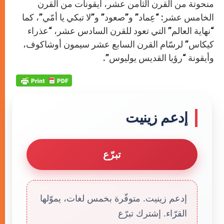
منحوتة من القرن الثامن عشر، أيقونات من القرن
الخامس عشر: “عِماد” و”صعود” و”لا تبكي يا أمّي”، كما
“نهاية العالم” التي تعود للقرن السادس عشر، “عذراء
كيكاس” لرسّام القرن السابع عشر سيمون أوشاكوف،
وأيقونة “رؤيا القديس يوليوس”.
إدعم زينيت
تبرّع
إدعم زينيت. متوفّرة بخمس لغات، يموّلها
القرّاء. إشترك تبرّع