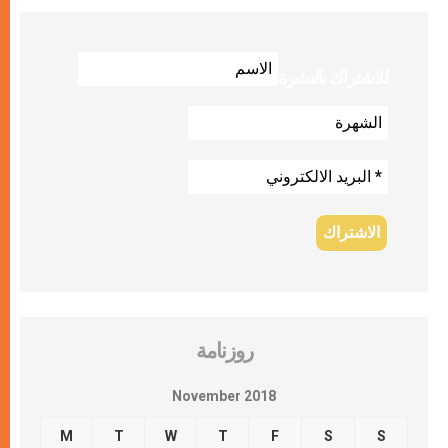
للاشتراك بالنشرة
روزنامة
November 2018
M
T
W
T
F
S
S