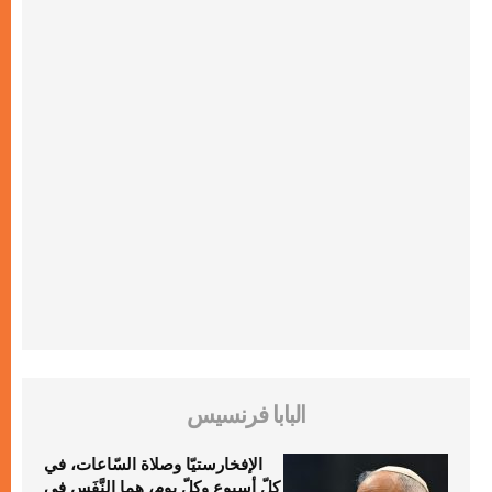
البابا فرنسيس
الإفخارستيّا وصلاة السّاعات، في
كلّ أسبوع وكلّ يوم، هما النَّفَس في