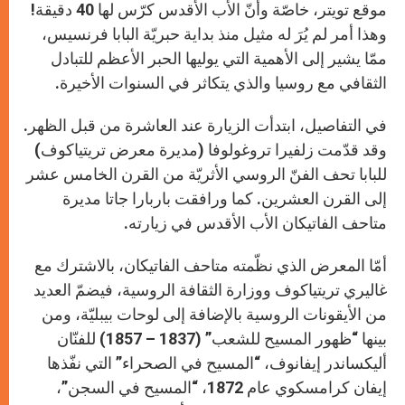
موقع تويتر، خاصّة وأنّ الأب الأقدس كرّس لها 40 دقيقة!
وهذا أمر لم يُرَ له مثيل منذ بداية حبريّة البابا فرنسيس،
ممّا يشير إلى الأهمية التي يوليها الحبر الأعظم للتبادل
الثقافي مع روسيا والذي يتكاثر في السنوات الأخيرة.
في التفاصيل، ابتدأت الزيارة عند العاشرة من قبل الظهر.
وقد قدّمت زلفيرا تروغولوفا (مديرة معرض تريتياكوف)
للبابا تحف الفنّ الروسي الأثريّة من القرن الخامس عشر
إلى القرن العشرين. كما ورافقت باربارا جاتا مديرة
متاحف الفاتيكان الأب الأقدس في زيارته.
أمّا المعرض الذي نظّمته متاحف الفاتيكان، بالاشترك مع
غاليري تريتياكوف ووزارة الثقافة الروسية، فيضمّ العديد
من الأيقونات الروسية بالإضافة إلى لوحات بيبليّة، ومن
بينها “ظهور المسيح للشعب” (1837 – 1857) للفنّان
أليكساندر إيفانوف، “المسيح في الصحراء” التي نفّذها
إيفان كرامسكوي عام 1872، “المسيح في السجن”،