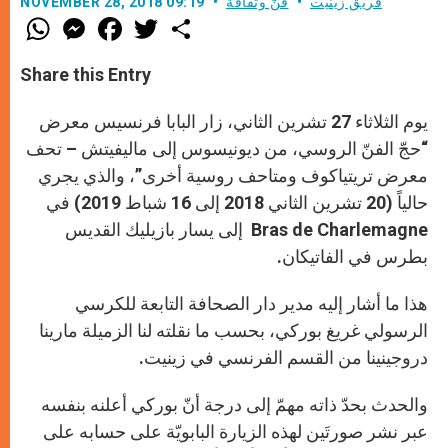
فريق زينيت
فنّ وثقافة
NOVEMBER 28, 2018 09:19
W
M
F
T
S
h
e
a
w
h
a
s
c
i
a
t
s
e
t
r
Share this Entry
s
e
b
t
e
A
n
o
e
p
g
o
r
يوم الثلاثاء 27 تشرين الثاني، زار البابا فرنسيس معرض
p
e
k
r
“حجّ الفنّ الروسي، من ديونيسوس إلى ماليفيتش – تحف
معرض تريتياكوف ومتاحف روسية أخرى”، والذي يجري
حالياً (20 تشرين الثاني 2018 إلى 16 شباط 2019) في
Bras de Charlemagne إلى يسار بازيليك القديس
بطرس في الفاتيكان.
هذا ما أشار إليه مدير دار الصحافة التابعة للكرسي
الرسولي غريغ بوركي، بحسب ما نقلته لنا الزميلة مارينا
دروجينينا من القسم الفرنسي في زينيت.
والحدث بحدّ ذاته مهمّ إلى درجة أنّ بوركي أعلنه بنفسه
عبر نشر صورتَين لهذه الزيارة البابويّة على حسابه على