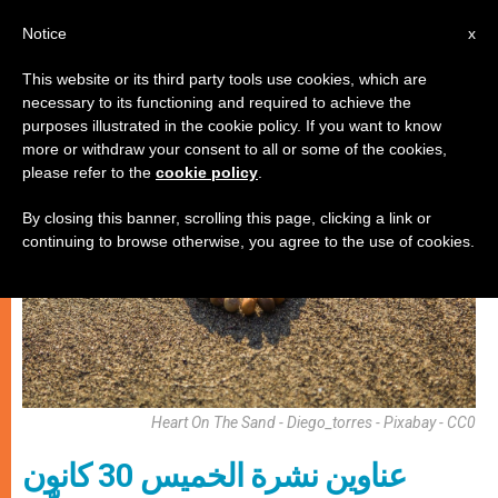
AR
Notice
x
This website or its third party tools use cookies, which are
necessary to its functioning and required to achieve the
إيكولوجيا شاملة
purposes illustrated in the cookie policy. If you want to know
more or withdraw your consent to all or some of the cookies,
please refer to the
cookie policy
.
By closing this banner, scrolling this page, clicking a link or
continuing to browse otherwise, you agree to the use of cookies.
Heart On The Sand - Diego_torres - Pixabay - CC0
عناوين نشرة الخميس 30 كانون