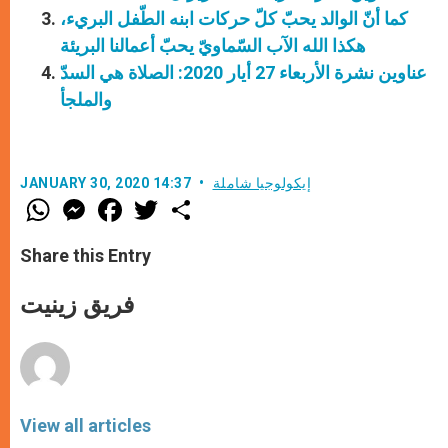
كما أنّ الوالد يحبّ كلّ حركات ابنه الطّفل البريء،
هكذا الله الآب السّماويّ يحبّ أعمالنا البريئة
عناوين نشرة الأربعاء 27 أيار 2020: الصلاة هي السدّ
والملجأ
إيكولوجيا شاملة
JANUARY 30, 2020 14:37
W
M
F
T
S
h
e
a
w
h
a
s
c
i
a
t
s
e
t
r
Share this Entry
s
e
b
t
e
A
n
o
e
p
g
o
r
فريق زينيت
p
e
k
r
View all articles