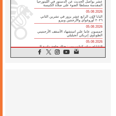
عشر يواصل الحديث عن الدستور في الليتورجيا
المقدسة مسلطا الضوء على صلاة الكنيسة
05.08.2026
البابا لاوُن الرابع عشر يزور في تشرين الثاني
٢٠٢٦ أوروغواي والأرجنتين وبيرو
05.08.2026
خمسون عاما على استشهاد الأسقف الأرجنتيني
الطوباوي إنريكي أنجيليلي
05.08.2026
البابا لفرسان كولومبوس: هناك حاجة ماسة إلى
أنبياء تناغم يسعون إلى بناء الجسور
04.08.2026
وفاة الكاردينال جوليو دوارتي لانغا
04.08.2026
عميد دائرة الحوار بين الأديان يفتتح في سيول
أول لقاء مسيحي كونفوشي
04.08.2026
إطلاق النشيد الرسمي لليوم العالمي للشباب في
سيول
04.08.2026
رسالة البابا لاوُن الرابع عشر إلى المشاركين في
المؤتمر العالمي لمنظمة سيغنيس
04.08.2026