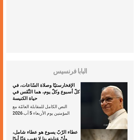
البابا فرنسيس
الإفخارستيّا وصلاة السّاعات، في
كلّ أسبوع وكلّ يوم، هما النَّفَس في
حياة الكنيسة
النص الكامل للمقابلة العامّة مع
المؤمنين يوم الأربعاء 5 آب 2026
عطاء الرّبّ يسوع هو عطاء شامل،
وأنّ عنايته بنا لا تغيب عنّا أبدًا