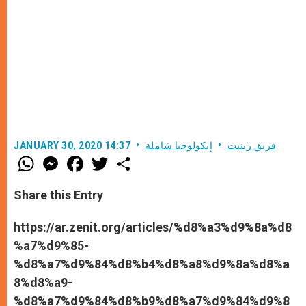
فريق زينيت
إيكولوجيا شاملة
JANUARY 30, 2020 14:37
W
M
F
T
S
h
e
a
w
h
a
s
c
i
a
t
s
e
t
r
Share this Entry
s
e
b
t
e
A
n
o
e
p
g
o
r
https://ar.zenit.org/articles/%d8%a3%d9%8a%d8
p
e
k
%a7%d9%85-
r
%d8%a7%d9%84%d8%b4%d8%a8%d9%8a%d8%a
8%d8%a9-
%d8%a7%d9%84%d8%b9%d8%a7%d9%84%d9%8