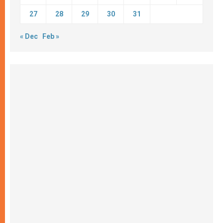
27
28
29
30
31
« Dec
Feb »