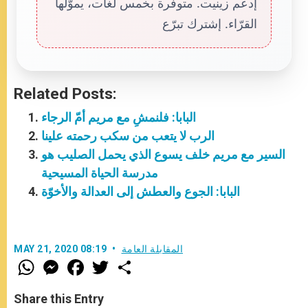
إدعم زينيت. متوفّرة بخمس لغات، يموّلها
القرّاء. إشترك تبرّع
Related Posts:
البابا: فلنمشِ مع مريم أمّ الرجاء
الرب لا يتعب من سكب رحمته علينا
السير مع مريم خلف يسوع الذي يحمل الصليب هو
مدرسة الحياة المسيحية
البابا: الجوع والعطش إلى العدالة والأخوّة
المقابلة العامة
MAY 21, 2020 08:19
W
M
F
T
S
h
e
a
w
h
a
s
c
i
a
t
s
e
t
r
Share this Entry
s
e
b
t
e