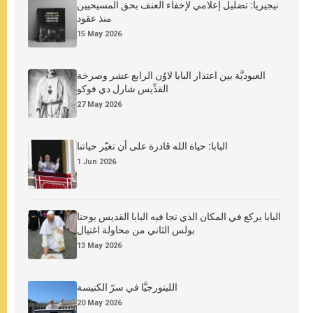
نيجيريا: تضليل إعلامي لإخفاء العنف بحق المسيحيين
منذ عقود
15 May 2026
العبوديَّة بين اعتذار البابا لاوُن الرابع عشر وصرخة
القدِّيس شارل دي فوكو
27 May 2026
البابا: حياة الله قادرة على أن تغيّر حياتنا
1 Jun 2026
البابا يركع في المكان الذي نجا فيه البابا القديس يوحنا
بولس الثاني من محاولة اغتيال
13 May 2026
الليتورجيَّا في سرّ الكنيسة
20 May 2026