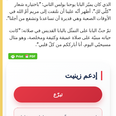
الذي كان يميّز البابا يوحنا بولس الثاني: “باختياره شعار
“كلّي لكِ”، أظهر أنّه علينا أن نلتفت إلى مريم أمّ الله في
الأوقات الصعبة وهي قديرة أن تساعدنا وتشفع من أجلنا”.
ثمّ حثّ البابا على التمثّل بالبابا القديس في صلاته: “كانت
حياته مبنيّة على صلاة عميقة وكثيفة ومخلصة، وهو مثال
مسيحيّي اليوم. أنا أبارككم من كلّ قلبي”.
إدعم زينيت
تبرّع