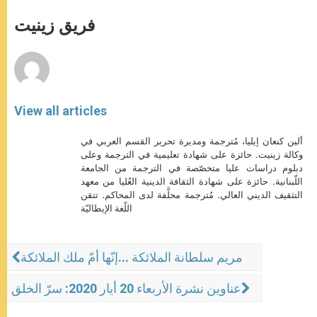
A
n
o
e
p
g
o
r
فريق زينيت
p
e
k
r
View all articles
ألين كنعان إيليا، مُترجمة ومديرة تحرير القسم العربي في
وكالة زينيت. حائزة على شهادة تعليمية في الترجمة وعلى
دبلوم دراسات عليا متخصّصة في الترجمة من الجامعة
اللّبنانية. حائزة على شهادة الثقافة الدينية العُليا من معهد
التثقيف الديني العالي. مُترجمة محلَّفة لدى المحاكم. تتقن
اللّغة الإيطاليّة
مريم سلطانة الملائكة ...إنّها أمّ ملك الملائكة
عناوين نشرة الأربعاء 20 أيار 2020: سرّ الخلق