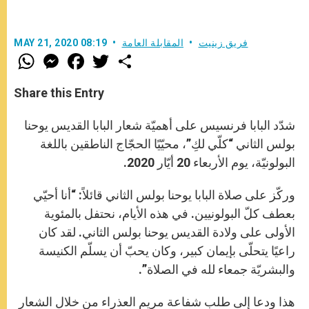
فريق زينيت
المقابلة العامة
MAY 21, 2020 08:19
W
M
F
T
S
h
e
a
w
h
a
s
c
i
a
t
s
e
t
r
Share this Entry
s
e
b
t
e
A
n
o
e
p
g
o
r
شدّد البابا فرنسيس على أهميّة شعار البابا القديس يوحنا
p
e
k
r
بولس الثاني “كلّي لكِ”، محيّيًا الحجّاج الناطقين باللغة
البولونيّة، يوم الأربعاء 20 أيّار 2020.
وركّز على صلاة البابا يوحنا بولس الثاني قائلاً: “أنا أحيّي
بعطف كلّ البولونيين. في هذه الأيام، نحتفل بالمئوية
الأولى على ولادة القديس يوحنا بولس الثاني. لقد كان
راعيًا يتحلّى بإيمان كبير، وكان يحبّ أن يسلّم الكنيسة
والبشريّة جمعاء لله في الصلاة”.
هذا ودعا إلى طلب شفاعة مريم العذراء من خلال الشعار