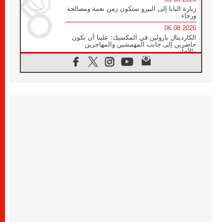
زيارة البابا إلى البيرو ستكون زمن نعمة ومصالحة
ورجاء
06.08.2026
الكاردينال بارولين في المكسيك: علينا أن نكون
حاضرين إلى جانب المهمشين والمهاجرين
والأجانب
06.08.2026
البابا لاوُن الرابع عشر للشباب في أسيزي:
"أوروبا والعالم يبحثان اليوم عن قديسين جُدد
فيكم"
06.08.2026
البابا في أسيزي يتحدث إلى الشباب المشاركين
في لقاء الشباب الفرنسيسكاني
06.08.2026
البابا لاوُن الرابع عشر يبرق معزيا بوفاة
الكاردينال جوليو دوارتي لانغا
05.08.2026
في مقابلته العامة مع المؤمنين البابا لاوُن الرابع
عشر يواصل الحديث عن الدستور في الليتورجيا
المقدسة مسلطا الضوء على صلاة الكنيسة
05.08.2026
البابا لاوُن الرابع عشر يزور في تشرين الثاني
٢٠٢٦ أوروغواي والأرجنتين وبيرو
05.08.2026