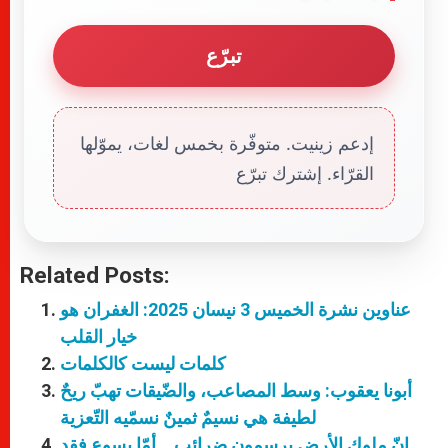
تبرّع
إدعم زينيت. متوفّرة بخمس لغات، يموّلها
القرّاء. إشترك تبرّع
Related Posts:
عناوين نشرة الخميس 3 نيسان 2025: الغفران هو
خيار القلب
كلمات ليست كالكلمات
أبونا يعقوب: وسط المصاعب، والضّيقات تهبّ ريحٌ
لطيفة هي نسيمٌ ثمينٌ نسمّيه التّعزية
إنّ ملوك الأرض يرسمون ضرائب… أمّا يسوع فقد