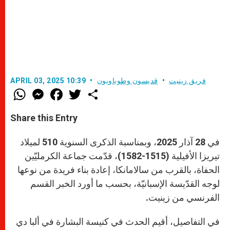
فريق زينيت
قديسون وطوباويون
APRIL 03, 2025 10:39
W
M
F
T
S
h
e
a
w
h
a
s
c
i
a
t
s
e
t
r
Share this Entry
s
e
b
t
e
A
n
o
e
p
g
o
r
في 28 آذار 2025، وبمناسبة الذكرى السنوية 510 لميلاد
p
e
k
r
تيريزا الأفيلية (1515-1582)، قدّمت جماعة الكرمليّين
الحفاة، بالقرب من سالامانكا، إعادة بناء فريدة من نوعها
لوجه القدّيسة الإسبانيّة، بحسب ما أورد الخبر القسم
الفرنسي من زينيت.
في التفاصيل، أقيم الحدث في كنيسة البشارة في ألبا دي