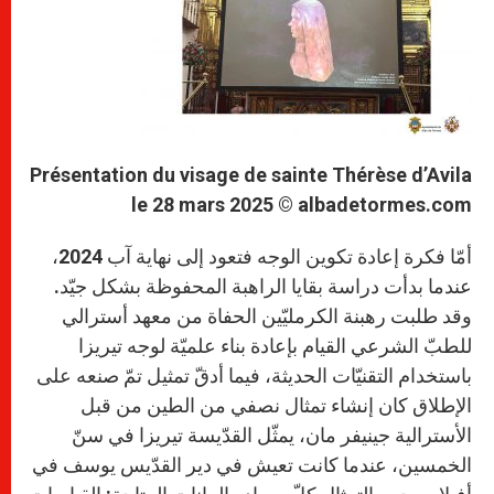
Présentation du visage de sainte Thérèse d’Avila
le 28 mars 2025 © albadetormes.com
أمّا فكرة إعادة تكوين الوجه فتعود إلى نهاية آب 2024،
عندما بدأت دراسة بقايا الراهبة المحفوظة بشكل جيّد.
وقد طلبت رهبنة الكرمليّين الحفاة من معهد أسترالي
للطبّ الشرعي القيام بإعادة بناء علميّة لوجه تيريزا
باستخدام التقنيّات الحديثة، فيما أدقّ تمثيل تمّ صنعه على
الإطلاق كان إنشاء تمثال نصفي من الطين من قبل
الأسترالية جينيفر مان، يمثّل القدّيسة تيريزا في سنّ
الخمسين، عندما كانت تعيش في دير القدّيس يوسف في