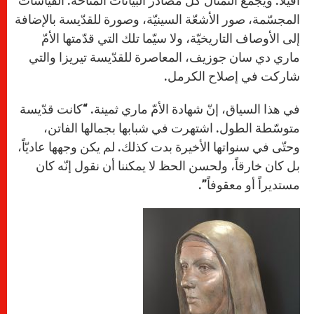
أفيلا. ويجمع التمثال كلّ مصادر البيانات المتاحة: القياسات
المجسّمة، صور الأشعّة السينيّة، وصورة للقدّيسة بالإضافة
إلى الأوصاف التاريخيّة، ولا سيّما تلك التي قدّمتها الأمّ
ماري دي سان جوزيف، المعاصرة للقدّيسة تيريزا والتي
شاركت في إصلاح الكرمل.
في هذا السياق، إنّ شهادة الأمّ ماري ثمينة. “كانت قدّيسة
متوسّطة الطول. اشتهرت في شبابها بجمالها الفاتن،
وحتّى في سنواتها الأخيرة بدت كذلك. لم يكن وجهها عاديّاً،
بل كان خارقاً، ولحسن الحظ لا يمكننا أن نقول إنّه كان
مستديراً أو معقوفاً”.