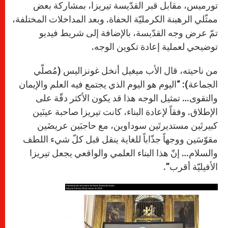
تورميس، مقابل قبر القدّيسة تيريزا، بمشاركة بعض
ممثّلي الرهبنة الكرمليّة الحفاة. وبعد المداخلات المختلفة،
تمّ عرض وجه القدّيسة، بالإضافة إلى شريط فيديو
توضيحي لعملية إعادة تكوين الوجه.
من ناحيته، قال الأب ميغيل أنخل غونزاليس (مُصلّي
الجماعة): “اليوم هو اليوم الذي يجتمع فيه العلم والإيمان
والتقوى… تمثيل الوجه هذا قد يكون الأكثر دقّة على
الإطلاق. وفقاً لإعادة البناء، كانت تيريزا صاحبة عينَين
كبيرتَين مستديرتَين سوداوين، مع حاجبَين عريضَين
مقوّسَين ووجهاً جذّاباً للغاية ينقل قبل كلّ شيء اللطف
والسلام… إنّ هذا البناء العلمي والواقعي يجعل تيريزا
الأفيليّة أقرب”.