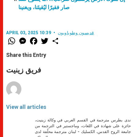
صار فقيرًا ليُقيتَنا، ويغنينا
قديسون وطوباويون
APRIL 03, 2025 10:39
W
M
F
T
S
h
e
a
w
h
a
s
c
i
a
t
s
e
t
r
Share this Entry
s
e
b
t
e
A
n
o
e
p
g
o
r
فريق زينيت
p
e
k
r
View all articles
ندى بطرس مترجمة في القسم العربي في وكالة زينيت،
حائزة على شهادة في اللغات، وماجستير في الترجمة من
جامعة الروح القدس، الكسليك - لبنان مترجمة محلّفة لدى