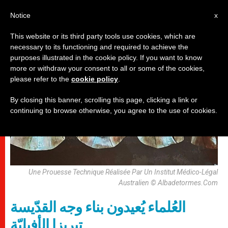
AR
Notice
x
This website or its third party tools use cookies, which are
necessary to its functioning and required to achieve the
قديسون وطوباويون
purposes illustrated in the cookie policy. If you want to know
more or withdraw your consent to all or some of the cookies,
please refer to the
cookie policy
.
By closing this banner, scrolling this page, clicking a link or
continuing to browse otherwise, you agree to the use of cookies.
Une Prouesse Technique Réalisée Par Un Institut Médico-Légal
Australien © Albadetormes.Com
العُلماء يُعيدون بناء وجه القدّيسة
تيريزا الأفيليّة