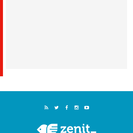
خمسون عاما على استشهاد الأسقف الأرجنتيني
الطوباوي إنريكي أنجيليلي