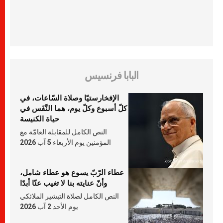
البابا فرنسيس
الإفخارستيّا وصلاة السّاعات، في
كلّ أسبوع وكلّ يوم، هما النَّفَس في
حياة الكنيسة
النص الكامل للمقابلة العامّة مع
المؤمنين يوم الأربعاء 5 آب 2026
عطاء الرّبّ يسوع هو عطاء شامل،
وأنّ عنايته بنا لا تغيب عنّا أبدًا
النص الكامل لصلاة التبشير الملائكي
يوم الأحد 2 آب 2026