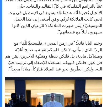
غنيّاً بالترانيم التقليديّة في كلّ التقاليد واللغات. حتّى
الإنجيل يُخبرنا أنّه عندما وُلد يسوع في الإسطبل في بيت
لحم، كانت الملائكة تُرنّم. ومَن أصغى إلى هذا الحفل
الموسيقيّ؟ لِمَن ظهرت الملائكة؟ للرّعيان الذين كانوا
يسهرون ليلاً مع قطعانِهم”.
وختم البابا قائلاً: “في زمن المجيء، فلنستعدّ للّقاء مع
الربّ الذي سيأتي. لا تكن قلوبكم ثقيلة بمصالح أنانيّة
ومشاكل مادية، بل فلتكن يقِظة ومتنبّهة للآخرين، لِمَن هم
في عَوَز؛ فلتكن قلوبكم مستعدّة للإصغاء إلى ترنيمة حبّ
الله. وليكن الطّريق نحو عيد الميلاد مُبارَكاً. ميلاداً مجيداً”.