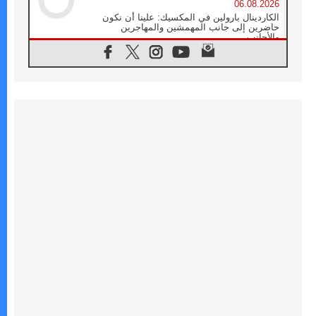
06.08.2026
الكاردينال بارولين في المكسيك: علينا أن نكون
حاضرين إلى جانب المهمشين والمهاجرين
والأجانب
06.08.2026
البابا لاوُن الرابع عشر للشباب في أسيزي:
"أوروبا والعالم يبحثان اليوم عن قديسين جُدد
فيكم"
06.08.2026
البابا في أسيزي يتحدث إلى الشباب المشاركين
في لقاء الشباب الفرنسيسكاني
06.08.2026
البابا لاوُن الرابع عشر يبرق معزيا بوفاة
الكاردينال جوليو دوارتي لانغا
05.08.2026
في مقابلته العامة مع المؤمنين البابا لاوُن الرابع
عشر يواصل الحديث عن الدستور في الليتورجيا
المقدسة مسلطا الضوء على صلاة الكنيسة
05.08.2026
البابا لاوُن الرابع عشر يزور في تشرين الثاني
٢٠٢٦ أوروغواي والأرجنتين وبيرو
05.08.2026
خمسون عاما على استشهاد الأسقف الأرجنتيني
الطوباوي إنريكي أنجيليلي