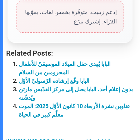
إدعم زينيت. متوفّرة بخمس لغات، يموّلها
القرّاء. إشترك تبرّع
Related Posts:
البابا يُهدي حفل الميلاد الموسيقيّ للأطفال
المحرومين من السلام
البابا وقّع إرشاده الرّسوليّ الأوّل
بدون إعلام أحد، البابا يصل إلى مركز القدّيس مارتن
ويُدشّنه
عناوين نشرة الأربعاء 10 كانون الأوّل 2025: الموت
معلّم كبير في الحياة