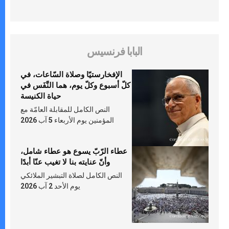
البابا فرنسيس
الإفخارستيّا وصلاة السّاعات، في
كلّ أسبوع وكلّ يوم، هما النَّفَس في
حياة الكنيسة
النص الكامل للمقابلة العامّة مع
المؤمنين يوم الأربعاء 5 آب 2026
عطاء الرّبّ يسوع هو عطاء شامل،
وأنّ عنايته بنا لا تغيب عنّا أبدًا
النص الكامل لصلاة التبشير الملائكي
يوم الأحد 2 آب 2026