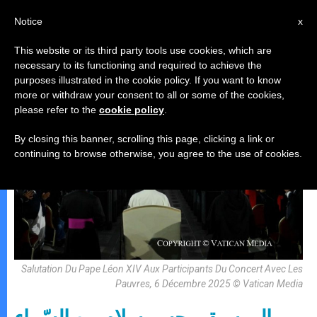
AR
Notice
x
This website or its third party tools use cookies, which are
necessary to its functioning and required to achieve the
البابا لاون الرّابع عشر
purposes illustrated in the cookie policy. If you want to know
more or withdraw your consent to all or some of the cookies,
please refer to the
cookie policy
.
By closing this banner, scrolling this page, clicking a link or
continuing to browse otherwise, you agree to the use of cookies.
Salutation Du Pape Léon XIV Aux Participants Du Concert Avec Les
Pauvres, 6 Décembre 2025 © Vatican Media