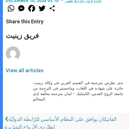
البابا لاون الرّابع عشر
DECEMBER 10, 2025 03:10
W
M
F
T
S
h
e
a
w
h
a
s
c
i
a
t
s
e
t
r
Share this Entry
s
e
b
t
e
A
n
o
e
p
g
o
r
فريق زينيت
p
e
k
r
View all articles
ندى بطرس مترجمة في القسم العربي في وكالة زينيت،
حائزة على شهادة في اللغات، وماجستير في الترجمة من
جامعة الروح القدس، الكسليك - لبنان مترجمة محلّفة لدى
المحاكم
الفاتيكان يوافق على النظام الأساسي للرّابطة الدوليّة
لطاردي الأرواح الشرّيرة