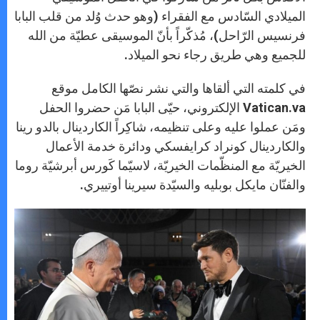
الميلادي السّادس مع الفقراء (وهو حدث وُلد من قلب البابا
فرنسيس الرّاحل)، مُذكّراً بأنّ الموسيقى عطيّة من الله
للجميع وهي طريق رجاء نحو الميلاد.
في كلمته التي ألقاها والتي نشر نصّها الكامل موقع
Vatican.va الإلكتروني، حيّى البابا مَن حضروا الحفل
ومَن عملوا عليه وعلى تنظيمه، شاكِراً الكاردينال بالدو رينا
والكاردينال كونراد كرايفسكي ودائرة خدمة الأعمال
الخيريّة مع المنظّمات الخيريّة، لاسيّما كَورس أبرشيّة روما
والفنّان مايكل بوبليه والسيّدة سيرينا أوتييري.