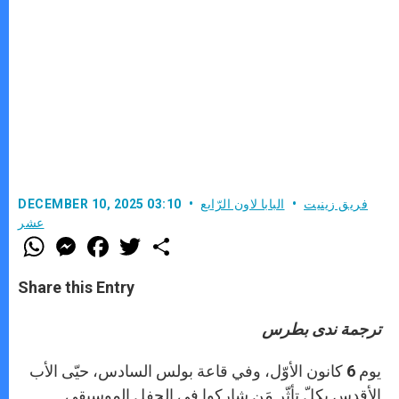
فريق زينيت
البابا لاون الرّابع
DECEMBER 10, 2025 03:10
عشر
W
M
F
T
S
h
e
a
w
h
a
s
c
i
a
t
s
e
t
r
Share this Entry
s
e
b
t
e
A
n
o
e
p
g
o
r
ترجمة ندى بطرس
p
e
k
r
يوم 6 كانون الأوّل، وفي قاعة بولس السادس، حيّى الأب
الأقدس بكلّ تأثّر مَن شاركوا في الحفل الموسيقي