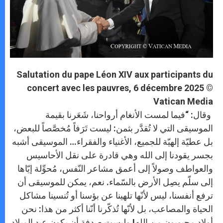
Salutation du pape Léon XIV aux participants du
concert avec les pauvres, 6 décembre 2025 ©
Vatican Media
وقال: “فيما لمست الأنغام أرواحنا، شَعَرنا بقيمة
الموسيقى التي لا تُقدَّر بثمن: ليست تَرَفاً مُخصَّصاً للبعض،
بل عطيّة إلهيّة للجميع، الأغنياء والفقراء… الموسيقى أشبه
بجسر يقودنا إلى الله وهي قادرة على نقل الأحاسيس
والعواطف وصولاً إلى أعمق مشاعر النّفس، مُحوِّلة إيّاها
إلى سلّم يصِل الأرض بالسّماء. نعم، يمكن للموسيقى أن
ترفع أنفسنا، ليس لأنّها تلهينا عن بؤسنا أو تُنسينا مشاكل
الحياة والمصاعب، بل لأنّها تُذكّرنا أنّنا أكثر من هذا: نحن
أولاد محبوبون من الله! وليست صدفة أن يكون عيد الميلاد