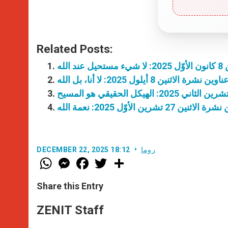
Related Posts:
الله
ناوين نشرة الاثنين 8 أيلول 2025: لا أنا، بل الله
ثنين 27 تشرين الأوّل 2025: نعمة الله
روما
DECEMBER 22, 2025 18:12
W
M
F
T
S
h
e
a
w
h
a
s
c
i
a
t
s
e
t
r
Share this Entry
s
e
b
t
e
A
n
o
e
p
g
o
r
ZENIT Staff
p
e
k
r