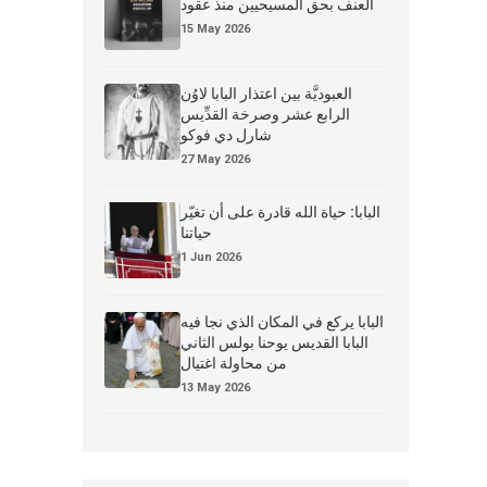
العنف بحق المسيحيين منذ عقود
15 May 2026
العبوديَّة بين اعتذار البابا لاوُن
الرابع عشر وصرخة القدِّيس
شارل دي فوكو
27 May 2026
البابا: حياة الله قادرة على أن تغيّر
حياتنا
1 Jun 2026
البابا يركع في المكان الذي نجا فيه
البابا القديس يوحنا بولس الثاني
من محاولة اغتيال
13 May 2026