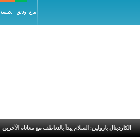
تبرع
وثائق
الكنيسة و
الرسوليّة
الكاردينال بارولين: السلام يبدأ بالتعاطف مع م