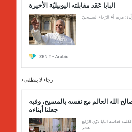
رجاء لا ينطفىء