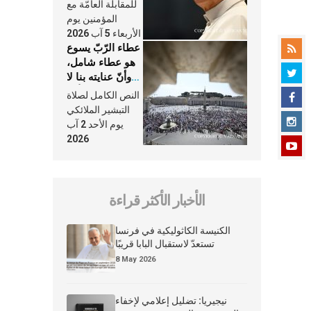
النَّفَس في حياة
للمقابلة العامّة مع
الكنيسة
المؤمنين يوم
الأربعاء 5 آب 2026
عطاء الرّبّ يسوع
هو عطاء شامل،
وأنّ عنايته بنا لا
تغيب عنّا أبدًا
النص الكامل لصلاة
التبشير الملائكي
يوم الأحد 2 آب
2026
الأخبار الأكثر قراءة
الكنيسة الكاثوليكية في فرنسا
تستعدّ لاستقبال البابا قريبًا
8 May 2026
نيجيريا: تضليل إعلامي لإخفاء