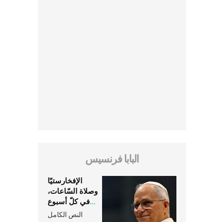
البابا فرنسيس
الإفخارستيّا
وصلاة السّاعات،
في كلّ أسبوع
وكلّ يوم، هما
النص الكامل