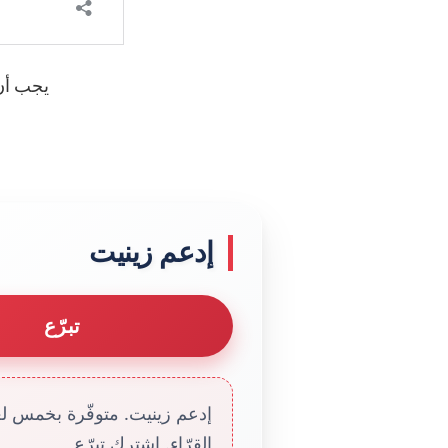
يجب أن 
إدعم زينيت
تبرّع
إدعم زينيت. متوفّرة بخمس لغا
القرّاء. إشترك تبرّع