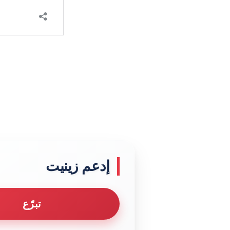
إدعم زينيت
تبرّع