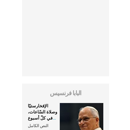
البابا فرنسيس
الإفخارستيّا
وصلاة السّاعات،
في كلّ أسبوع
وكلّ يوم، هما
النص الكامل