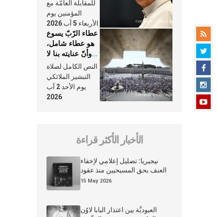
النَّفَس في حياة
للمقابلة العامّة مع
الكنيسة
المؤمنين يوم
الأربعاء 5 آب 2026
عطاء الرّبّ يسوع
هو عطاء شامل،
وأنّ عنايته بنا لا
تغيب عنّا أبدًا
النص الكامل لصلاة
التبشير الملائكي
يوم الأحد 2 آب
2026
الأخبار الأكثر قراءة
نيجيريا: تضليل إعلامي لإخفاء
العنف بحق المسيحيين منذ عقود
15 May 2026
العبوديَّة بين اعتذار البابا لاوُن