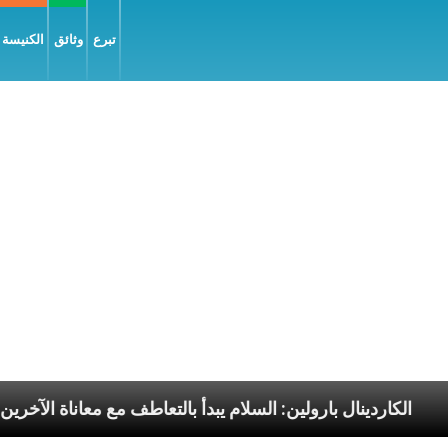
تبرع
وثائق
الكنيسة و
ا الرسوليّة
الكاردينال بارولين: السلام يبدأ بالتعاطف م