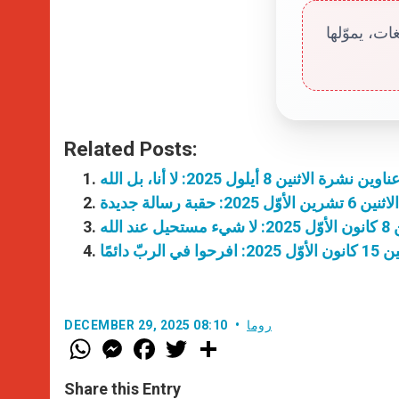
ت، يموّلها
Related Posts:
ناوين نشرة الاثنين 8 أيلول 2025: لا أنا، بل الله
: حقبة رسالة جديدة
الله
بّ دائمًا
روما
DECEMBER 29, 2025 08:10
W
M
F
T
S
h
e
a
w
h
a
s
c
i
a
t
s
e
t
r
Share this Entry
s
e
b
t
e