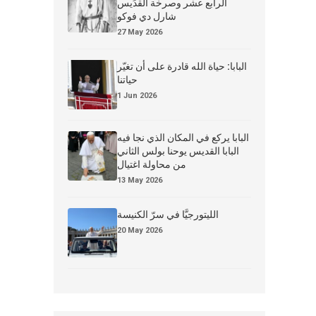
الرابع عشر وصرخة القدِّيس
شارل دي فوكو
27 May 2026
البابا: حياة الله قادرة على أن تغيّر
حياتنا
1 Jun 2026
البابا يركع في المكان الذي نجا فيه
البابا القديس يوحنا بولس الثاني
من محاولة اغتيال
13 May 2026
الليتورجيَّا في سرّ الكنيسة
20 May 2026