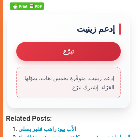
إدعم زينيت
تبرّع
إدعم زينيت. متوفّرة بخمس لغات، يموّلها
القرّاء. إشترك تبرّع
Related Posts:
الأب بيو: راهب فقير يصلي