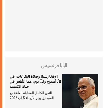
البابا فرنسيس
الإفخارستيّا وصلاة السّاعات، في
كلّ أسبوع وكلّ يوم، هما النَّفَس في
حياة الكنيسة
النص الكامل للمقابلة العامّة مع
المؤمنين يوم الأربعاء 5 آب 2026