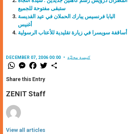
المطران درويش رسم كاهنين جديدين : سيدة النجاة
ستبقى مفتوحة للجميع
البابا فرنسيس يبارك الحملان في عيد القديسة
أغنيس
أساقفة سويسرا في زيارة تقليدية للأعتاب الرسولية
كنيسة محليّة
DECEMBER 07, 2006 00:00
W
M
F
T
S
h
e
a
w
h
a
s
c
i
a
t
s
e
t
r
Share this Entry
s
e
b
t
e
A
n
o
e
p
g
o
r
ZENIT Staff
p
e
k
r
View all articles