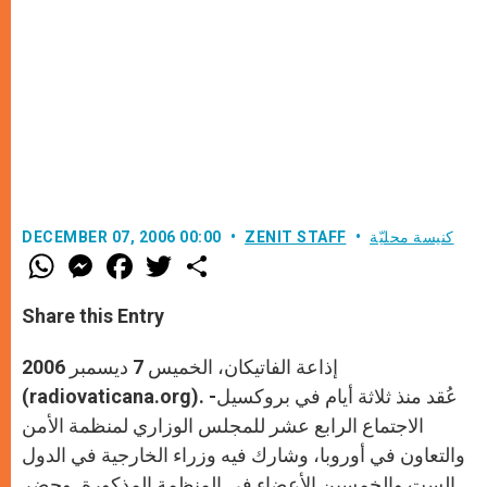
كنيسة محليّة
ZENIT STAFF
DECEMBER 07, 2006 00:00
W
M
F
T
S
h
e
a
w
h
a
s
c
i
a
t
s
e
t
r
Share this Entry
s
e
b
t
e
A
n
o
e
p
g
o
r
إذاعة الفاتيكان، الخميس 7 ديسمبر 2006
p
e
k
r
(radiovaticana.org). -عُقد منذ ثلاثة أيام في بروكسيل
الاجتماع الرابع عشر للمجلس الوزاري لمنظمة الأمن
والتعاون في أوروبا، وشارك فيه وزراء الخارجية في الدول
الست والخمسين الأعضاء في المنظمة المذكورة. وحضر