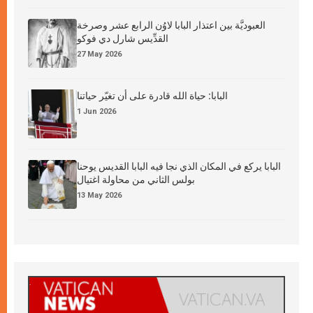
العبوديَّة بين اعتذار البابا لاوُن الرابع عشر وصرخة
القدِّيس شارل دي فوكو
27 May 2026
البابا: حياة الله قادرة على أن تغيّر حياتنا
1 Jun 2026
البابا يركع في المكان الذي نجا فيه البابا القديس يوحنا
بولس الثاني من محاولة اغتيال
13 May 2026