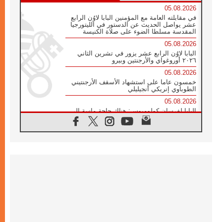
05.08.2026
في مقابلته العامة مع المؤمنين البابا لاوُن الرابع
عشر يواصل الحديث عن الدستور في الليتورجيا
المقدسة مسلطا الضوء على صلاة الكنيسة
05.08.2026
البابا لاوُن الرابع عشر يزور في تشرين الثاني
٢٠٢٦ أوروغواي والأرجنتين وبيرو
05.08.2026
خمسون عاما على استشهاد الأسقف الأرجنتيني
الطوباوي إنريكي أنجيليلي
05.08.2026
البابا لفرسان كولومبوس: هناك حاجة ماسة إلى
أنبياء تناغم يسعون إلى بناء الجسور
04.08.2026
وفاة الكاردينال جوليو دوارتي لانغا
04.08.2026
عميد دائرة الحوار بين الأديان يفتتح في سيول
أول لقاء مسيحي كونفوشي
04.08.2026
إطلاق النشيد الرسمي لليوم العالمي للشباب في
سيول
04.08.2026
رسالة البابا لاوُن الرابع عشر إلى المشاركين في