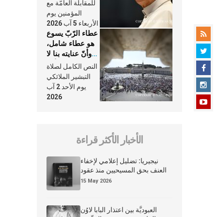
النَّفَس في حياة
للمقابلة العامّة مع
الكنيسة
المؤمنين يوم
الأربعاء 5 آب 2026
عطاء الرّبّ يسوع
هو عطاء شامل،
وأنّ عنايته بنا لا
تغيب عنّا أبدًا
النص الكامل لصلاة
التبشير الملائكي
يوم الأحد 2 آب
2026
الأخبار الأكثر قراءة
نيجيريا: تضليل إعلامي لإخفاء
العنف بحق المسيحيين منذ عقود
15 May 2026
العبوديَّة بين اعتذار البابا لاوُن