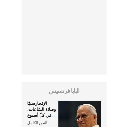
البابا فرنسيس
الإفخارستيّا
وصلاة السّاعات،
في كلّ أسبوع
وكلّ يوم، هما
النص الكامل