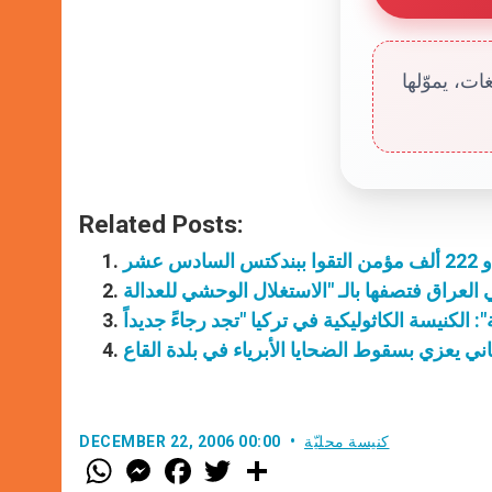
ت، يموّلها
Related Posts:
ني يعزي بسقوط الضحايا الأبرياء في بلدة القاع
كنيسة محليّة
DECEMBER 22, 2006 00:00
W
M
F
T
S
h
e
a
w
h