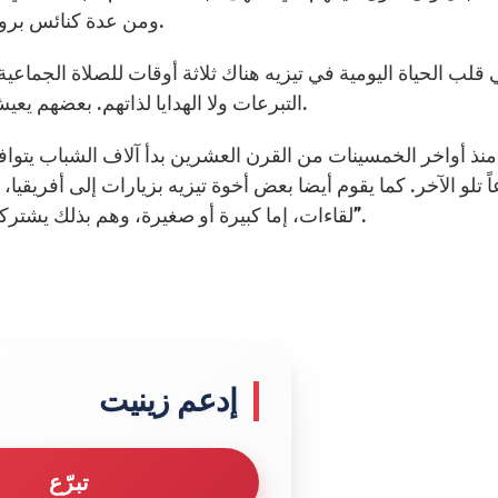
ومن عدة كنائس بروتستانتية، ينتمون إلى أكثر من خمسة وعشرين جنسية.
قلب الحياة اليومية في تيزيه هناك ثلاثة أوقات للصلاة الجماعية
التبرعات ولا الهدايا لذاتهم. بعضهم يعيش في جماعات أخوية صغيرة في أوساط شديدة الفقر.
منذ أواخر الخمسينات من القرن العشرين بدأ آلاف الشباب يتواف
ً تلو الآخر. كما يقوم أيضا بعض أخوة تيزيه بزيارات إلى أفريقيا،
لقاءات، إما كبيرة أو صغيرة، وهم بذلك يشتركون في “رحلة الحج المبني على الثقة في أنحاء الأرض”.
إدعم زينيت
تبرّع