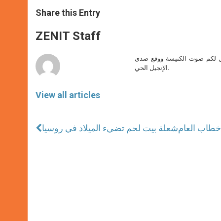
a
s
c
i
a
t
s
e
t
r
Share this Entry
s
e
b
t
e
A
n
o
e
p
g
o
r
ZENIT Staff
p
e
k
r
صل لكم صوت الكنيسة ووقع صدى
الإنجيل الحي.
View all articles
شعلة بيت لحم تضيء الميلاد في روسيا