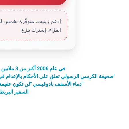
إدعم زينيت. متوفّرة بخمس لغا
القرّاء. إشترك تبرّع
في عام 2006 أكثر من 3 ملايين و 222 ألف مؤمن التقوا ببندكتس السادس عشر
صحيفة الكرسي الرسولي تعلق على الأحكام بالإعدام في العراق فتصفها بالـ "الاستغلال الوحشي للعدالة"
دماء الأسقف بادوفيسي "لن تكون عقيمة": الكنيسة الكاثوليكية في تركيا "تجد رجاءً جديداً"
السفير البريطا