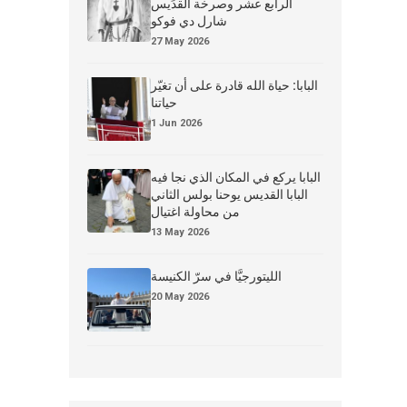
الرابع عشر وصرخة القدِّيس
شارل دي فوكو
27 May 2026
البابا: حياة الله قادرة على أن تغيّر
حياتنا
1 Jun 2026
البابا يركع في المكان الذي نجا فيه
البابا القديس يوحنا بولس الثاني
من محاولة اغتيال
13 May 2026
الليتورجيَّا في سرّ الكنيسة
20 May 2026