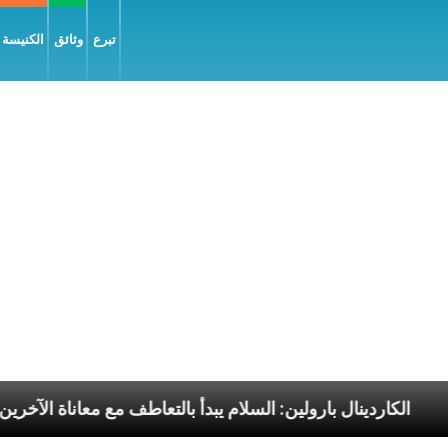
تبرع
وثائق
الكنيسة و
رسوليّة
الكاردينال بارولين: السلام يبدأ بالتعاطف مع مع