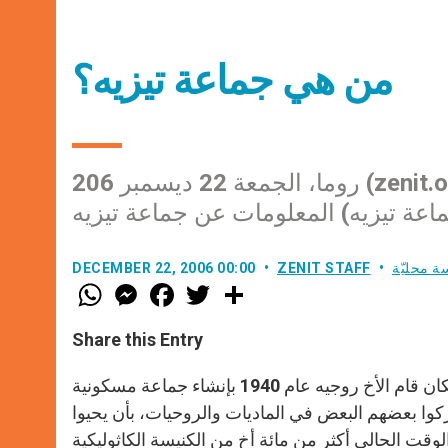
من هي جماعة تيزيه؟
روما، الجمعة 22 ديسمبر 206 (zenit.org). – تحضيراً للقاء زغرب، ننشر في ما يلي بعض
ة محليّة
ZENIT STAFF
DECEMBER 22, 2006 00:00
W
M
F
T
S
h
e
a
w
h
a
s
c
i
a
t
s
e
t
r
Share this Entry
s
e
b
t
e
A
n
o
e
p
g
o
r
توجد جماعة تيزيه في فرنسا، جنوب منطقة البورجوني. في هذا المكان قام الأخ روجيه عام 1940 بإنشاء جماعة مسكونية
p
e
k
ركوا بعضهم البعض في الماديات والروحيات، بأن يحيوا
r
وقت الحالي أكثر من مائة أخ من الكنيسة الكاثوليكية