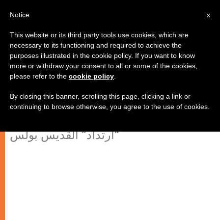
AR
Notice
x
This website or its third party tools use cookies, which are
necessary to its functioning and required to achieve the
purposes illustrated in the cookie policy. If you want to know
ما هي النقطة الجوهرية في خبر ارتداد
more or withdraw your consent to all or some of the cookies,
please refer to the
cookie policy
.
القديس بولس؟
By closing this banner, scrolling this page, clicking a link or
continuing to browse otherwise, you agree to the use of cookies.
بندكتس السادس عشر يتحدث عن
“ارتداد” القديس بولس