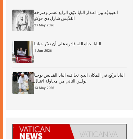
العبوديَّة بين اعتذار البابا لاوُن الرابع عشر وصرخة
القدِّيس شارل دي فوكو
27 May 2026
البابا: حياة الله قادرة على أن تغيّر حياتنا
1 Jun 2026
البابا يركع في المكان الذي نجا فيه البابا القديس يوحنا
بولس الثاني من محاولة اغتيال
13 May 2026