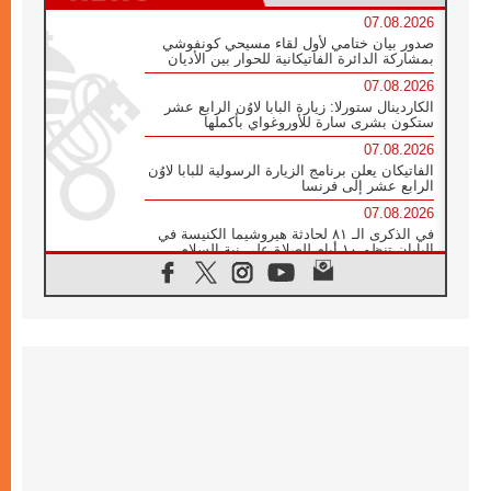
07.08.2026
صدور بيان ختامي لأول لقاء مسيحي كونفوشي
بمشاركة الدائرة الفاتيكانية للحوار بين الأديان
07.08.2026
الكاردينال ستورلا: زيارة البابا لاوُن الرابع عشر
ستكون بشرى سارة للأوروغواي بأكملها
07.08.2026
الفاتيكان يعلن برنامج الزيارة الرسولية للبابا لاوُن
الرابع عشر إلى فرنسا
07.08.2026
في الذكرى الـ ٨١ لحادثة هيروشيما الكنيسة في
اليابان تنظم ١٠ أيام للصلاة على نية السلام
07.08.2026
الكنيسة في الأوروغواي: زيارة البابا ستعزز
الإيمان والرجاء
06.08.2026
الاجتماع الشهري للمطارنة الموارنة
06.08.2026
الكاردينال روسي: زيارة البابا لاوُن إلى الأرجنتين
هي تكريم للبابا فرنسيس
06.08.2026
زيارة البابا إلى البيرو ستكون زمن نعمة ومصالحة
ورجاء