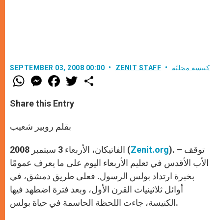
كنيسة محليّة
ZENIT STAFF
SEPTEMBER 03, 2008 00:00
W
M
F
T
S
h
e
a
w
h
a
s
c
i
a
t
s
e
t
r
Share this Entry
s
e
b
t
e
A
n
o
e
p
g
o
r
بقلم روبير شعيب
p
e
k
r
). – توقف
Zenit.org
الفاتيكان، الأربعاء 3 سبتمبر 2008 (
الأب الأقدس في تعليم الأربعاء اليوم على ما يعرف عمومًا
بخبرة ارتداد بولس الرسول. فعلى طريق دمشق، في
أوائل ثلاثينيات القرن الأول، وبعد فترة اضطهد فيها
الكنيسة، جاءت اللحظة الحاسمة في حياة بولس.