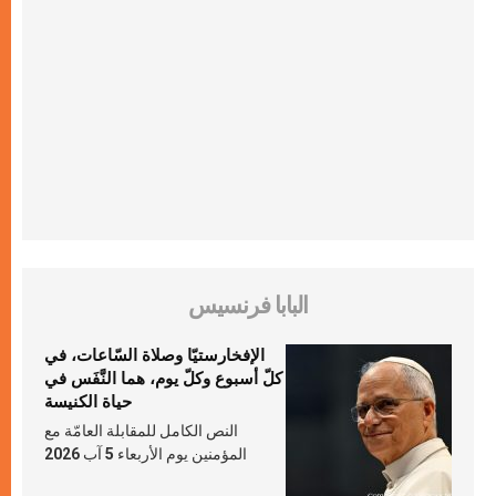
البابا فرنسيس
الإفخارستيّا وصلاة السّاعات، في
كلّ أسبوع وكلّ يوم، هما النَّفَس في
حياة الكنيسة
النص الكامل للمقابلة العامّة مع
المؤمنين يوم الأربعاء 5 آب 2026