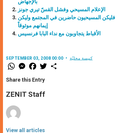
بالإجهاض
الإعلام المسيحي وفشل القسّ تيري جونز
فليكن المسيحيون حاضرين في المجتمع وليكن
إيمانهم موثوقاً
الأقباط يتجاوبون مع نداء البابا فرنسيس
كنيسة محليّة
SEPTEMBER 03, 2008 00:00
W
M
F
T
S
h
e
a
w
h
a
s
c
i
a
t
s
e
t
r
Share this Entry
s
e
b
t
e
A
n
o
e
p
g
o
r
ZENIT Staff
p
e
k
r
View all articles