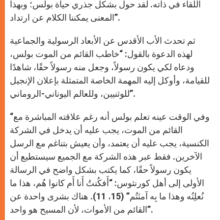
اللقاء في ذاته. لقد حول بشكل جذري حياة بولس؛ وبهذا
المعنى يمكننا الكلام عن ارتداد”.
ثم تحدث الأب الأقدس عن الأبعاد الرسولية والجماعية
لهذه الدعوة بالقول: “خاطب القائم من الموت بولس،
ودعاه لكي يكون رسولاً، وجعل منه رسولاً حقًا، شاهدًا
للقيامة، وأوكل إليه المهمة الخاصة المتمثلة بإعلان الإنجيل
للوثنيين، وللعالم اليوناني-الروماني”.
“وفي الوقت عينه تعلم بولس أنه رغم علاقته المباشرة مع
القائم من الموت، يجب عليه أن يدخل في الشركة
الكنسية، يجب عليه أن يعتمد، وأن يعيش بتناغم مع الرسل
الآخرين. فقط عبر هذه الشركة مع الجميع سيستطيع أن
يكون رسولاً حقًا، كما يكتب بشكل واضح في الرسالة
الأولى إلى أهل كورنثوس: “أَفكُنتُ أَنا أَم كانوا هُم، هذا ما
نُعلِنُه وهذا ما بِه آمنَتُم” (15، 11). هناك بشرى واحدة عن
القائم من الأموات، لأن المسيح هو واحد”.