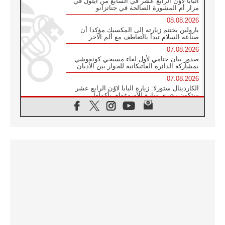
البابا لاوُن الرابع عشر في السابع من أيلول في
مزار أم المشورة الصالحة في جناتزانو
08.08.2026
بارولين يختتم زيارته إلى المكسيك مؤكدا أن
صناعة السلام تبدأ بالتعاطف مع ألم الآخر
07.08.2026
صدور بيان ختامي لأول لقاء مسيحي كونفوشي
بمشاركة الدائرة الفاتيكانية للحوار بين الأديان
07.08.2026
الكاردينال ستورلا: زيارة البابا لاوُن الرابع عشر
ستكون بشرى سارة للأوروغواي بأكملها
07.08.2026
الفاتيكان يعلن برنامج الزيارة الرسولية للبابا لاوُن
الرابع عشر إلى فرنسا
07.08.2026
في الذكرى الـ ٨١ لحادثة هيروشيما الكنيسة في
اليابان تنظم ١٠ أيام للصلاة على نية السلام
07.08.2026
الكنيسة في الأوروغواي: زيارة البابا ستعزز
الإيمان والرجاء
06.08.2026
الاجتماع الشهري للمطارنة الموارنة
06.08.2026