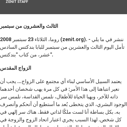
ZENIT STAFF
الثالث والعشرون من سبتمبر
روما، الثلاثاء 23 سبتمبر 2008 (zenit.org). - ننشر في ما يلي
تأمل اليوم الثالث والعشرين من سبتمبر للبابا بندكتس السادس
عشر، من كتاب "بندكتس".
الزواج المقدس
يعتمد السبيل الأساسي لبناء أي مجتمع على الزواج... يجب أن
نعير انتباهنا إلى هذا الأمر: في كل مرة يهب شخصان أحدهما
ذاته للآخر، ويهبا الحياة للأطفال، نلمس القداسة، نلمس سر
الوجود البشري، الذي يتخطى بُعد ما أستطيع أن أتحكم وأتصرف
به. بكل بساطة أنا لست ملكًا لذاتي فقط. هناك سر إلهي في
كل شخص. لهذا السبب يجري اعتبار اتحاد الزوج والزوجة في