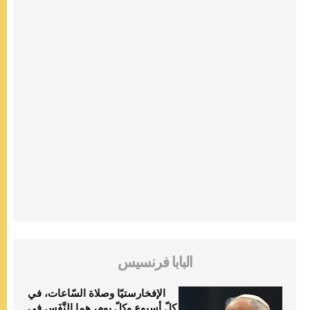
البابا فرنسيس
الإفخارستيّا وصلاة السّاعات، في
كلّ أسبوع وكلّ يوم، هما النَّفَس في