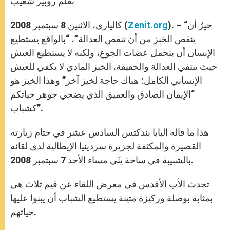
بقلم روبير شعيب
p
e
k
r
). – “خيرٌ أن
Zenit.org
كالياري، الاثنين 8 سبتمبر 2008 (
ينقص الخبز من أن تنقص العدالة”، “بالواقع يستطيع
الإنسان أن يتحمل عضات الجوع، ولكنه لا يستطيع العيش
حيث تنتفي العدالة والحقيقة. الخبز المادي لا يكفي للعيش
الإنساني الكامل؛ هناك حاجة لخبز آخر” وهذا الخبز هو
“الإيمان الصادق والعميق الذي يضحي جوهر حياتكم
كشباب”.
هذا ما قاله البابا بندكتس السادس عشر في ختام زيارته
القصيرة والمكثفة لجزيرة سردينيا الإيطالية لدى لقائه
بالشبيبة في ساحة ينّي مساء الأحد 7 سبتمبر 2008.
تحدث الأب الأقدس في معرض اللقاء عن قيم ثلاث هي
بمثابة بوصلة وركيزة متينة يستطيع الشباب أن يبنوا عليها
حياتهم.