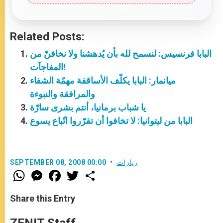
Related Posts:
البابا فرنسيس: لنسمح لله بأن يُدهشنا ولا نخافنّ من
المفاجآت!
ميانمار: البابا يكلّف الأساقفة مهمّة الشفاء
والمرافقة والنبوءة
يا شباب برمانيا، أنتم بشرى سارّة
البابا من ليتوانيا: لا تخافوا أن تقرّروا اتّباع يسوع
زيارات
SEPTEMBER 08, 2008 00:00
W
M
F
T
S
h
e
a
w
h
a
s
c
i
a
t
s
e
t
r
Share this Entry
s
e
b
t
e
A
n
o
e
p
g
o
r