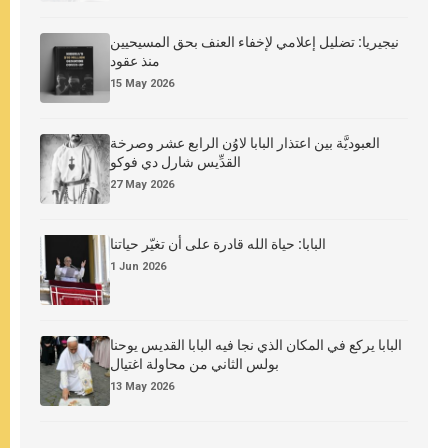
نيجيريا: تضليل إعلامي لإخفاء العنف بحق المسيحيين
منذ عقود
15 May 2026
العبوديَّة بين اعتذار البابا لاوُن الرابع عشر وصرخة
القدِّيس شارل دي فوكو
27 May 2026
البابا: حياة الله قادرة على أن تغيّر حياتنا
1 Jun 2026
البابا يركع في المكان الذي نجا فيه البابا القديس يوحنا
بولس الثاني من محاولة اغتيال
13 May 2026