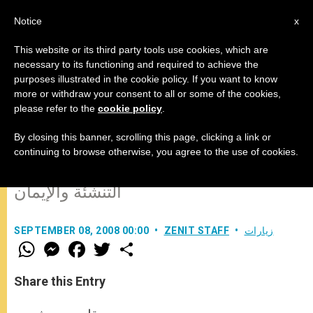
AR
Notice
x
This website or its third party tools use cookies, which are
necessary to its functioning and required to achieve the
purposes illustrated in the cookie policy. If you want to know
لا يمكن إنشاء عائلة دون استعداد، لأن
more or withdraw your consent to all or some of the cookies,
please refer to the
cookie policy
.
الحب لا يمكن ارتجاله
By closing this banner, scrolling this page, clicking a link or
continuing to browse otherwise, you agree to the use of cookies.
البابا يقدم 3 قيم أساسية للشبيبة: العائلة،
التنشئة والإيمان
زيارات
ZENIT STAFF
SEPTEMBER 08, 2008 00:00
W
M
F
T
S
h
e
a
w
h
a
s
c
i
a
t
s
e
t
r
Share this Entry
s
e
b
t
e
A
n
o
e
p
g
o
r