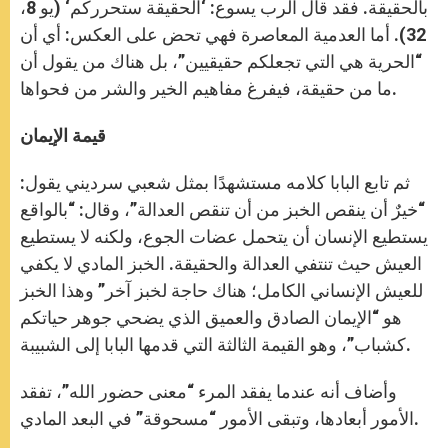
بالحقيقة. فقد قال الرب يسوع: ‘الحقيقة ستحرركم‘ (يو 8،
32). أما العدمية المعاصرة فهي تحض على العكس: أي أن
“الحرية هي التي تجعلكم حقيقيين”، بل هناك من يقول أن
ما من حقيقة، فيفرغ مفاهيم الخير والشر من فحواها.
قيمة الإيمان
ثم تابع البابا كلامه مستشهدًا بمثل شعبي سرديني يقول:
“خيرٌ أن ينقص الخبز من أن تنقص العدالة”، وقال: “بالواقع
يستطيع الإنسان أن يتحمل عضات الجوع، ولكنه لا يستطيع
العيش حيث تنتفي العدالة والحقيقة. الخبز المادي لا يكفي
للعيش الإنساني الكامل؛ هناك حاجة لخبز آخر” وهذا الخبز
هو “الإيمان الصادق والعميق الذي يضحي جوهر حياتكم
كشباب”، وهو القيمة الثالثة التي قدمها البابا إلى الشبيبة.
وأضاف أنه عندما يفقد المرء “معنى حضور الله”، تفقد
الأمور أبعادها، وتبقى الأمور “مسحوقة” في البعد المادي.