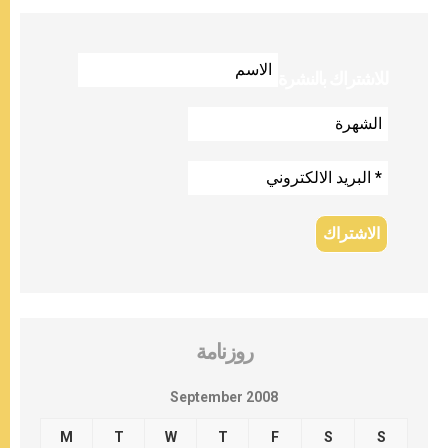
للاشتراك بالنشرة
روزنامة
September 2008
M
T
W
T
F
S
S