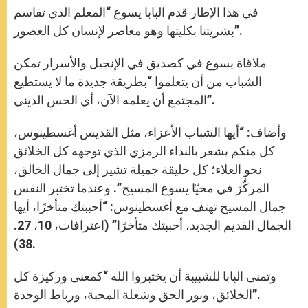
في هذا الإطار قدم البابا يسوع “المعلم الذي تقاسم
بشريتنا بكليتها وهو معاصر لإنسان كل العصور”.
ملاقاة يسوع في كصديق في الإنجيل والأسرار تمكن
الشباب من أن يتعلموا “بطريقة جديدة ما لا يستطيع
المجتمع أن يعلمه الآن، أي الحس الديني”.
وأضاف: “أيها الشباب الأعزاء، مثل القديس أغسطينوس،
كل منكم يشعر بالنداء الرمزي الذي توجهه كل الخلائق
نحو العلاء؛ كل خليقة جميلة تشير إلى جمال الخالق،
المركَّز في محيّا يسوع المسيح”. وعندما تختبر النفس
جمال المسيح تهتف مع أغسطينوس: “أحببتك متأخرًا، أيها
الجمال القديم الجديد، أحببتك متأخرًا” (اعترافات، 10، 27.
38).
وتمنى البابا للشبيبة أن يختبروا الله “كمعنى وركيزة كل
الخلائق، ونور الحق وشعلة المحبة، ورباط الوحدة”.