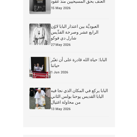
العنف بحق المسيحيين منذ عقود
15 May 2026
العبوديَّة بين اعتذار البابا لاوُن
الرابع عشر وصرخة القدِّيس
شارل دي فوكو
27 May 2026
البابا: حياة الله قادرة على أن تغيّر
حياتنا
1 Jun 2026
البابا يركع في المكان الذي نجا فيه
البابا القديس يوحنا بولس الثاني
من محاولة اغتيال
13 May 2026