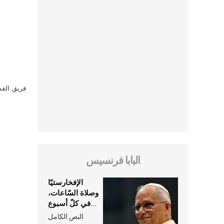
فريق القس
البابا فرنسيس
الإفخارستيّا
وصلاة السّاعات،
في كلّ أسبوع
وكلّ يوم، هما
النص الكامل