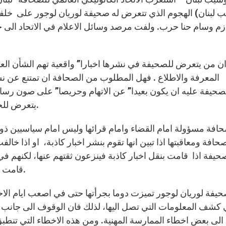
 لبنان) الهجوم الذي تتعرض له صحيفة لوريان لوجور على خل
ازم وسام حنا حرب. ولفت مرصد وسائل الاعلام في الاتحاد الى ج
المعرفة والاطلاع . فهل المطلوب من الصحافة ان تمتنع عن ن
صحيفة عليه ان يكون بعيدا” عن الاتهام وحريصا” على صون رسالة 
يتعرض للحريات الاعلامية الاساسية في الحياة السياسية اللبنانية.
حافة ومعاقبتها اذا تبين انها تقوم بنشر اخبار كاذبة، او اذا خالف
حيفة اذا قامت بنقل اخبار كاذبة فينزعون ثقتهم عنها، لكنهم في
قامت بممالقة السياسيين والنافذين بالتغطية على تجاوزاتهم.
كشف المعلومات التي تصل اليها، لذلك فان الوقوف الى جانب الص
الى بعض اخطاء الممارسة المهنية. ومن هذه الاخطاء التي تنطبق