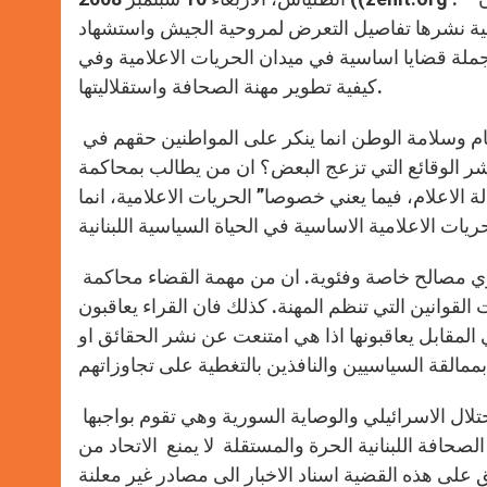
فية نشرها تفاصيل التعرض لمروحية الجيش واستشهاد
ملة قضايا اساسية في ميدان الحريات الاعلامية وفي
كيفية تطوير مهنة الصحافة واستقلاليتها.
ان من يتعرض للصحيفة في نشرها اخبارا” واقعية تهم الشأن العام وسلامة الوطن انما ينكر على المواطنين حقهم في
شر الوقائع التي تزعج البعض؟ ان من يطالب بمحاكمة
الاعلام، فيما يعني خصوصا” الحريات الاعلامية، انما
ان الصحافة مسؤولة امام القضاء وامام قرائها وليس امام سياسيين ذوي مصالح خاصة وفئوية. ان من مهمة القضاء محاكمة
ت القوانين التي تنظم المهنة. كذلك فان القراء يعاقبون
 المقابل يعاقبونها اذا هي امتنعت عن نشر الحقائق او
ان صحيفة لوريان لوجور تميزت دوما بجرأتها حتى في اصعب ايام الاحتلال الاسرائيلي والوصاية السورية وهي تقوم بواجبها
حافة اللبنانية الحرة والمستقلة لا يمنع الاتحاد من
 على هذه القضية اسناد الاخبار الى مصادر غير معلنة