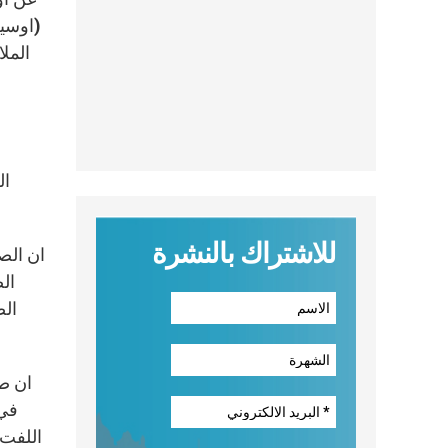
(اوسيب
المل
ال
للاشتراك بالنشرة
الص
الص
في 
اللفت 