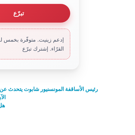
تبرّع
إدعم زينيت. متوفّرة بخمس لغا
القرّاء. إشترك تبرّع
رئيس الأساقفة المونسنيور شابوت يتحدث عن ال
الآ
هل 