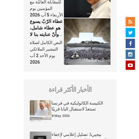
النَّفَس في حياة
للمقابلة العامّة مع
الكنيسة
المؤمنين يوم
الأربعاء 5 آب 2026
عطاء الرّبّ يسوع
هو عطاء شامل،
وأنّ عنايته بنا لا
تغيب عنّا أبدًا
النص الكامل لصلاة
التبشير الملائكي
يوم الأحد 2 آب
2026
الأخبار الأكثر قراءة
الكنيسة الكاثوليكية في فرنسا
تستعدّ لاستقبال البابا قريبًا
8 May 2026
نيجيريا: تضليل إعلامي لإخفاء