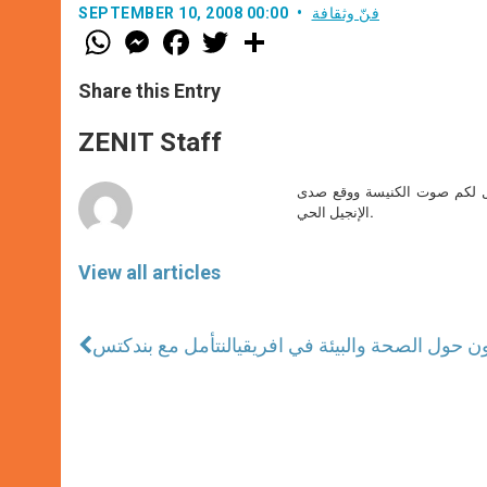
فنّ وثقافة
SEPTEMBER 10, 2008 00:00
W
M
F
T
S
h
e
a
w
h
a
s
c
i
a
t
s
e
t
r
Share this Entry
s
e
b
t
e
A
n
o
e
p
g
o
r
ZENIT Staff
p
e
k
r
صل لكم صوت الكنيسة ووقع صدى
الإنجيل الحي.
View all articles
ون حول الصحة والبيئة في افريقيا
لنتأمل مع بندكتس