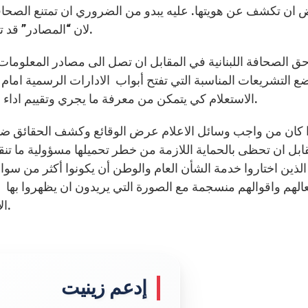
ان تكشف عن هويتها. عليه يبدو من الضروري ان تمتنع الصحافة 
لان “المصادر” قد تستغل الصحافة لتمرير ما يناسبها خدمة لاهداف خاصة.
ضع التشريعات المناسبة التي تفتح أبواب الادارات الرسمية اما
الاستعلام كي يتمكن من معرفة ما يجري وتقييم اداء المسؤولين في اطار الممارسة الديموقراطية السليمة.
ابل ان تحظى بالحماية اللازمة من خطر تحميلها مسؤولية ما ت
لذين اختاروا خدمة الشأن العام والوطن أن يكونوا أكثر من سو
عالهم واقوالهم منسجمة مع الصورة التي يريدون ان يظهروا بها ف
الاعلام كبش محرقة كلما اقترفوا خطايا تثقل ضمائرهم.
إدعم زينيت