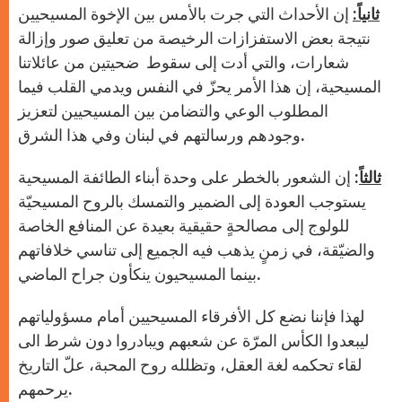
ثانياً
:
إن الأحداث التي جرت بالأمس بين الإخوة المسيحيين
نتيجة بعض الاستفزازات الرخيصة من تعليق صور وإزالة
شعارات، والتي أدت إلى سقوط ضحيتين من عائلاتنا
المسيحية، إن هذا الأمر يحزّ في النفس ويدمي القلب فيما
المطلوب الوعي والتضامن بين المسيحيين لتعزيز
وجودهم ورسالتهم في لبنان وفي هذا الشرق.
ثالثاً
: إن الشعور بالخطر على وحدة أبناء الطائفة المسيحية
يستوجب العودة إلى الضمير والتمسك بالروح المسيحيّة
للولوج إلى مصالحةٍ حقيقية بعيدة عن المنافع الخاصة
والضيّقة، في زمنٍ يذهب فيه الجميع إلى تناسي خلافاتهم
بينما المسيحيون ينكأون جراح الماضي.
لهذا فإننا نضع كل الأفرقاء المسيحيين أمام مسؤولياتهم
ليبعدوا الكأس المرّة عن شعبهم ويبادروا دون شرط الى
لقاء تحكمه لغة العقل، وتظلله روح المحبة، علّ التاريخ
يرحمهم.