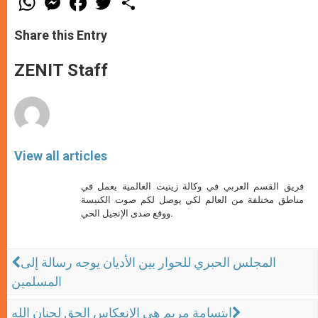
h
e
a
w
h
a
s
c
i
a
t
s
e
t
r
Share this Entry
s
e
b
t
e
A
n
o
e
p
g
o
r
ZENIT Staff
p
e
k
r
View all articles
فريق القسم العربي في وكالة زينيت العالمية يعمل في
مناطق مختلفة من العالم لكي يوصل لكم صوت الكنيسة
ووقع صدى الإنجيل الحي.
المجلس الحبري للحوار بين الأديان يوجه رسالة إلى
المسلمين
ابتسامة مريم هي الإنعكاس الحق لحنان الله