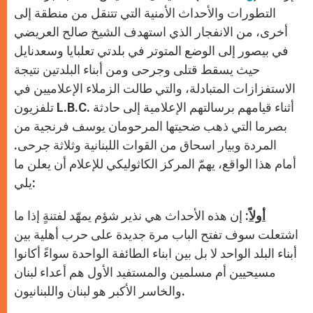
p
e
k
r
التطورات والأحداث الأمنية التي تتنقل من منطقة إلى
أخرى، من الانفجار الذي استهدف الشيخ صالح العريضي
في بيصور إلى الوضع المتوتر في بلدتي تعلبايا وسعدنايل
حيث يسقط قتلى وجرحى ومن أبناء البلدتين نتيجة
الاستفزازات المتبادلة، والتي طالت الزملاء الإعلاميين في
تلفزيون L.B.C. أثناء قيامهم برسالتهم الإعلامية إلى حادثة
بصرما التي ذهب ضحيتها المرحومان يوسف فرنجية من
المردة وبيار اسحاق من القوات اللبنانية وثلاثة جرحى.
أمام هذا الواقع، يهمّ المركز الكاثوليكي للإعلام أن يعلن ما
يلي:
أولاً
: إن هذه الأحداث هي نذير شؤم يمهّد لفتنةٍ إذا ما
اشتعلت سوف تفتح الباب مرة جديدة على حرب أهلية بين
أبناء البلد الواحد لا بل بين ابناء الطائفة الواحدة سواءً أكانوا
مسيحيين أم مسلمين والمستفيد الأول هم أعداء لبنان
والخاسر الأكبر هو لبنان واللبنانيون.