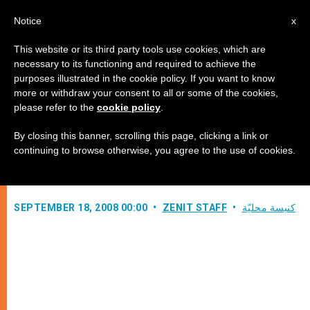
AR
Notice
x
This website or its third party tools use cookies, which are
necessary to its functioning and required to achieve the
purposes illustrated in the cookie policy. If you want to know
بيان صادر عن المركز الكاثوليكي
more or withdraw your consent to all or some of the cookies,
please refer to the
cookie policy
.
للإعلام البيان
By closing this banner, scrolling this page, clicking a link or
continuing to browse otherwise, you agree to the use of cookies.
–
كنيسة محليّة
ZENIT STAFF
SEPTEMBER 18, 2008 00:00