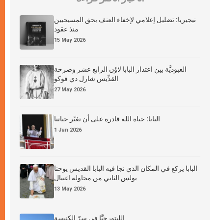
نيجيريا: تضليل إعلامي لإخفاء العنف بحق المسيحيين
منذ عقود
15 May 2026
العبوديَّة بين اعتذار البابا لاوُن الرابع عشر وصرخة
القدِّيس شارل دي فوكو
27 May 2026
البابا: حياة الله قادرة على أن تغيّر حياتنا
1 Jun 2026
البابا يركع في المكان الذي نجا فيه البابا القديس يوحنا
بولس الثاني من محاولة اغتيال
13 May 2026
الليتورجيَّا في سرّ الكنيسة