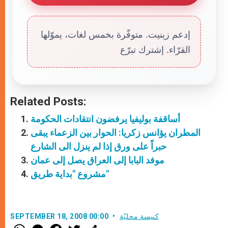
إدعم زينيت. متوفّرة بخمس لغات، يموّلها
القرّاء. إشترك تبرّع
Related Posts:
أساقفة بوليفيا يرفضون انتقادات الحكومة
المطران يؤانس زكريا: الحوار بين الزعماء يبقى
حبراً على ورق إذا لم ينزل الى الشارع
موفد البابا إلى العراق يصل إلى عمان
مشروع "بداية طريق"
كنيسة محليّة
SEPTEMBER 18, 2008 00:00
W
M
F
T
S