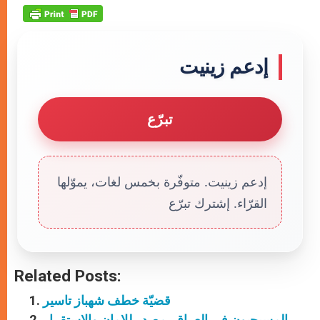
إدعم زينيت
تبرّع
إدعم زينيت. متوفّرة بخمس لغات، يموّلها
القرّاء. إشترك تبرّع
Related Posts:
قضيّة خطف شهباز تاسير
المسيحيون في العراق، مصدر للامان والاستقرار