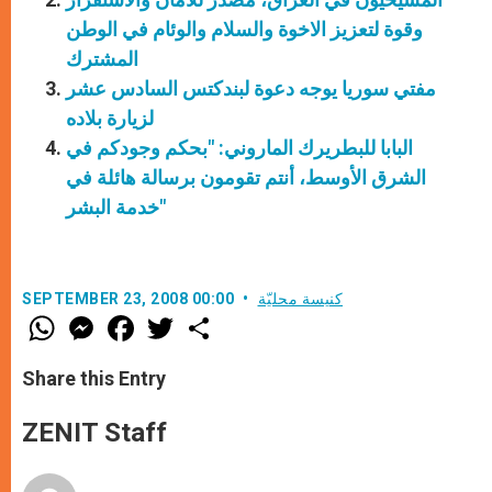
وقوة لتعزيز الاخوة والسلام والوئام في الوطن
المشترك
مفتي سوريا يوجه دعوة لبندكتس السادس عشر
لزيارة بلاده
البابا للبطريرك الماروني: "بحكم وجودكم في
الشرق الأوسط، أنتم تقومون برسالة هائلة في
خدمة البشر"
كنيسة محليّة
SEPTEMBER 23, 2008 00:00
W
M
F
T
S
h
e
a
w
h
a
s
c
i
a
t
s
e
t
r
Share this Entry
s
e
b
t
e
A
n
o
e
p
g
o
r
ZENIT Staff
p
e
k
r