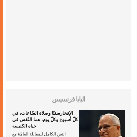
البابا فرنسيس
الإفخارستيّا وصلاة السّاعات، في
كلّ أسبوع وكلّ يوم، هما النَّفَس في
حياة الكنيسة
النص الكامل للمقابلة العامّة مع