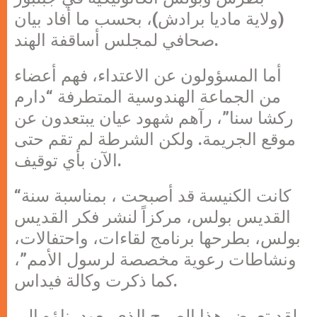
(ولاية ماديا برادش)، بحسب ما أفاد بيان
صحافي لمجلس أساقفة الهند.
أما المسؤولون عن الاعتداء، فهم أعضاء
من الجماعة الهندوسية المتطرفة “دارم
ركشا سنا”، رآهم شهود عيان يبتعدون عن
موقع الجريمة. ولكن الشرطة لم تقم حتى
الآن بأي توقيف.
“كانت الكنيسة قد أصبحت ، بمناسبة سنة
القديس بولس، مركزاً لنشر فكر القديس
بولس، بطرحها برنامج لقاءات، واحتفالات،
ونشاطات رعوية مخصصة لرسول الأمم”،
كما ذكرت وكالة فيداس.
لقد تعرض هذا الصرح الذي يعود بناؤه إلى