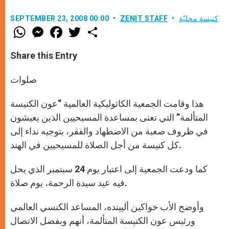
كنيسة محليّة
ZENIT STAFF
SEPTEMBER 23, 2008 00:00
W
M
F
T
S
h
e
a
w
h
a
s
c
i
a
t
s
e
t
r
Share this Entry
s
e
b
t
e
A
n
o
e
p
g
o
r
صلوات
p
e
k
r
هذا وقامت الجمعية الكاثوليكية العالمية “عون الكنيسة
المتألمة” التي تعنى بمساعدة المسيحيين الذين يعيشون
في ظروف صعبة من الاضطهاد والفقر، بتوجيه نداء إلى
كل كنيسة من أجل الصلاة للمسيحيين في الهند.
كما ودعت الجمعية إلى اعتبار يوم 24 سبتمبر الذي يحل
فيه عيد سيدة الرحمة، يوم صلاة.
وأوضح الأب خواكين أليينده، المساعد الكنسي العالمي
ورئيس عون الكنيسة المتألمة، أنهم وبفضل الاتصال