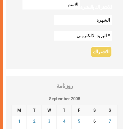
للاشتراك بالنشرة
روزنامة
September 2008
M
T
W
T
F
S
S
1
2
3
4
5
6
7