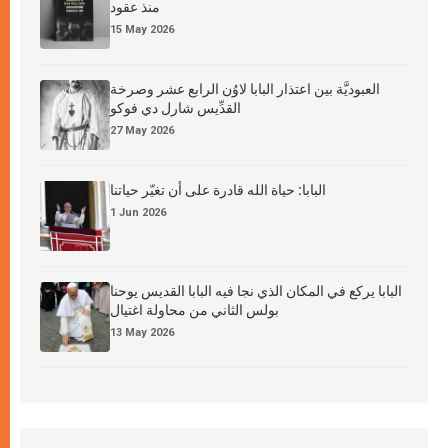
منذ عقود
15 May 2026
العبوديَّة بين اعتذار البابا لاوُن الرابع عشر وصرخة
القدِّيس شارل دي فوكو
27 May 2026
البابا: حياة الله قادرة على أن تغيّر حياتنا
1 Jun 2026
البابا يركع في المكان الذي نجا فيه البابا القديس يوحنا
بولس الثاني من محاولة اغتيال
13 May 2026