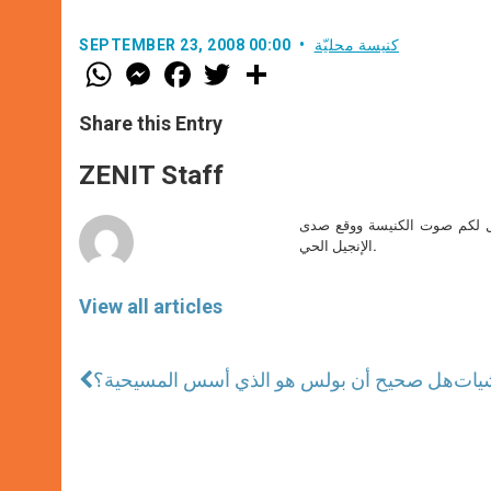
كنيسة محليّة
SEPTEMBER 23, 2008 00:00
W
M
F
T
S
h
e
a
w
h
a
s
c
i
a
t
s
e
t
r
Share this Entry
s
e
b
t
e
A
n
o
e
p
g
o
r
ZENIT Staff
p
e
k
r
صل لكم صوت الكنيسة ووقع صدى
الإنجيل الحي.
View all articles
شيات
هل صحيح أن بولس هو الذي أسس المسيحية؟