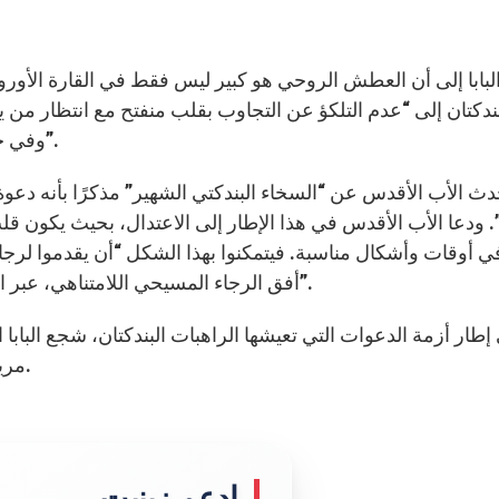
البابا إلى أن العطش الروحي هو كبير ليس فقط في القارة الأوروب
بندكتان إلى “عدم التلكؤ عن التجاوب بقلب منفتح مع انتظار من
وفي خدمتهم الرسولية للارتواء من معين الروحانية البندكتية”.
دث الأب الأقدس عن “السخاء البندكتي الشهير” مذكرًا بأنه دعوة 
. ودعا الأب الأقدس في هذا الإطار إلى الاعتدال، بحيث يكون قل
 أوقات وأشكال مناسبة. فيتمكنوا بهذا الشكل “أن يقدموا لرجال
أفق الرجاء المسيحي اللامتناهي، عبر الحفاظ على الصمت الداخلي في شركة كلمة الخلاص”.
إطار أزمة الدعوات التي تعيشها الراهبات البندكتان، شجع الباب
مريم “أمة الرب” المنفتحة دومًا على إرادة ربها ومخلصها.
إدعم زينيت