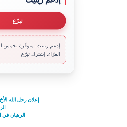
تبرّع
إدعم زينيت. متوفّرة بخمس لغا
القرّاء. إشترك تبرّع
إعلان رجل الله الأخ 
الر
الرهبان في 