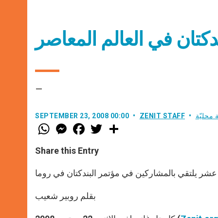
ندكتان في العالم المعاصر
–
 محليّة
ZENIT STAFF
SEPTEMBER 23, 2008 00:00
W
M
F
T
S
h
e
a
w
h
a
s
c
i
a
t
s
e
t
r
Share this Entry
s
e
b
t
e
A
n
o
e
p
g
o
r
ر يلتقي بالمشاركين في مؤتمر البندكتان في روما
p
e
k
r
بقلم روبير شعيب