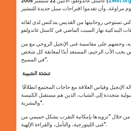
Zenit.or
كاستل غاندولفو، الاثنين 22 سبتمبر 2008 (
تي تستوحي روحانيتها من القديس بندكتس لدى لقائه
تعميقه، وحضهم على مقاسمة غنى الإنجيل الروحي مع من
لخص بحب الآب الرحيم، المستعد أبدًا لمعانقة كل شخص
في المسيح”.
تنشئة الشبيبة
لة الإنجيل وقياس العلاقة مع حاجات المجتمع انطلاقًا
ية متجددة إلى الشباب، الذين هم مستقبل الكنيسة
والبشرية”.
دة من خلال “تزويدها بإمكانية التقرب بشكل حميمي من
غنى الليتورجية، والتأمل، والقراءة الإلهية”.