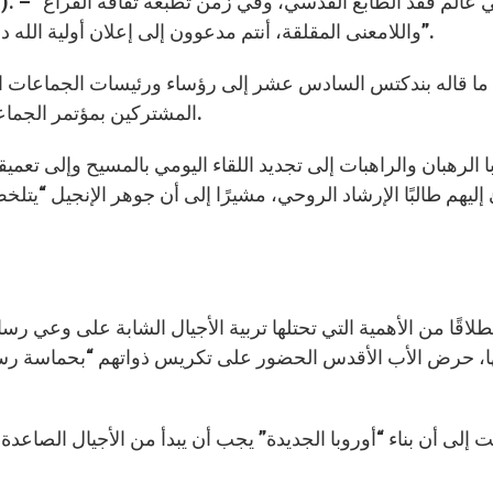
). – “في عالم فقد الطابع القدسي، وفي زمن تطبعه ثقافة الفراغ
g
واللامعنى المقلقة، أنتم مدعوون إلى إعلان أولية الله دوم مراوغة، وأن تقدموا اقتراحات سبل جديدة للتبشير”.
 ما قاله بندكتس السادس عشر إلى رؤساء ورئيسات الجماعات ال
المشتركين بمؤتمر الجماعات البندكتية نهار السبت الماضي في كاستل غاندولفو.
ابا الرهبان والراهبات إلى تجديد اللقاء اليومي بالمسيح وإلى 
إليهم طالبًا الإرشاد الروحي، مشيرًا إلى أن جوهر الإنجيل “يت
طلاقًا من الأهمية التي تحتلها تربية الأجيال الشابة على وعي رسا
ا، حرض الأب الأقدس الحضور على تكريس ذواتهم “بحماسة رسول
 إلى أن بناء “أوروبا الجديدة” يجب أن يبدأ من الأجيال الصاع