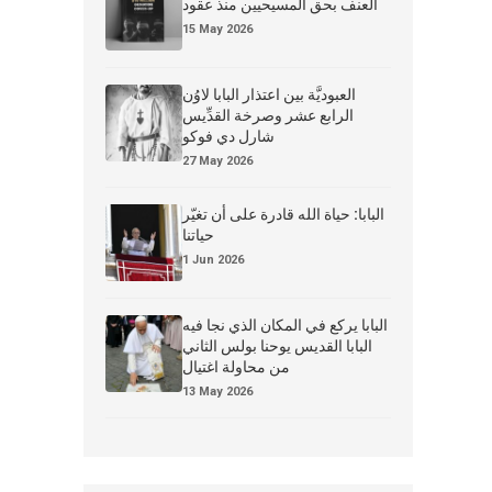
العنف بحق المسيحيين منذ عقود
15 May 2026
العبوديَّة بين اعتذار البابا لاوُن
الرابع عشر وصرخة القدِّيس
شارل دي فوكو
27 May 2026
البابا: حياة الله قادرة على أن تغيّر
حياتنا
1 Jun 2026
البابا يركع في المكان الذي نجا فيه
البابا القديس يوحنا بولس الثاني
من محاولة اغتيال
13 May 2026