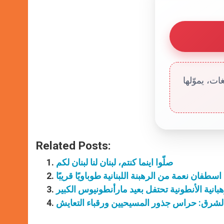
ت، يموّلها
Related Posts:
صلّوا اينما كنتم، لبنان لنا لبنان لكم
اسطفان نعمة من الرهبنة اللبنانية طوباويًا قريبًا
هبانية الأنطونية تحتفل بعيد مارأنطونيوس الكبير
الشرق: حراس جذور المسيحيين ورقباء التعايش