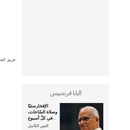
فريق القس
البابا فرنسيس
الإفخارستيّا
وصلاة السّاعات،
في كلّ أسبوع
وكلّ يوم، هما
النص الكامل