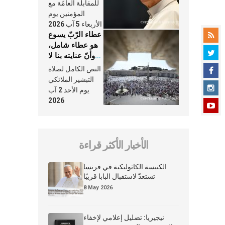
النَّفَس في حياة
للمقابلة العامّة مع
الكنيسة
المؤمنين يوم
الأربعاء 5 آب 2026
عطاء الرّبّ يسوع
هو عطاء شامل،
وأنّ عنايته بنا لا
تغيب عنّا أبدًا
النص الكامل لصلاة
التبشير الملائكي
يوم الأحد 2 آب
2026
الأخبار الأكثر قراءة
الكنيسة الكاثوليكية في فرنسا
تستعدّ لاستقبال البابا قريبًا
8 May 2026
نيجيريا: تضليل إعلامي لإخفاء