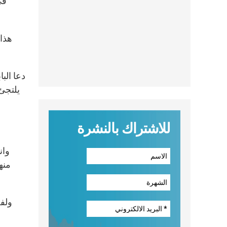
هذا
دعا الب
يلتجئ 
للاشتراك بالنشرة
وان
منه
ولفت