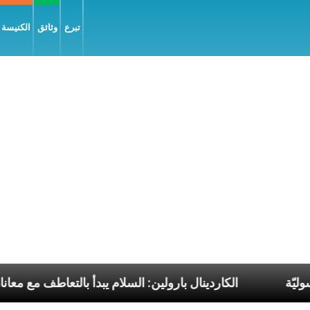
تبرع
وثائق
الكنيسة و
البابا الرسوليّة
الكاردينال بارولين: السلام يبدأ بالتع