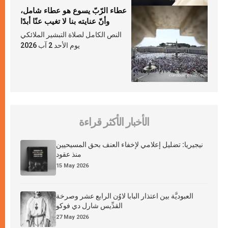
عطاء الرّبّ يسوع هو عطاء شامل،
وأنّ عنايته بنا لا تغيب عنّا أبدًا
النص الكامل لصلاة التبشير الملائكي
يوم الأحد 2 آب 2026
الأخبار الأكثر قراءة
نيجيريا: تضليل إعلامي لإخفاء العنف بحق المسيحيين
منذ عقود
15 May 2026
العبوديَّة بين اعتذار البابا لاوُن الرابع عشر وصرخة
القدِّيس شارل دي فوكو
27 May 2026