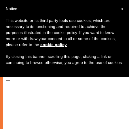
AR
Notice
x
This website or its third party tools use cookies, which are
necessary to its functioning and required to achieve the
purposes illustrated in the cookie policy. If you want to know
كلمة البابا إلى المشاركين في اللقاء
more or withdraw your consent to all or some of the cookies,
please refer to the
cookie policy
.
الذي نظمه مركز السياحة للشباب
والمكتب الدولي للسياحة
By closing this banner, scrolling this page, clicking a link or
continuing to browse otherwise, you agree to the use of cookies.
–