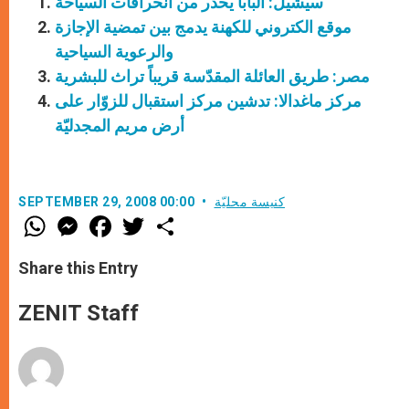
سيشيل: البابا يحذر من انحرافات السياحة
موقع الكتروني للكهنة يدمج بين تمضية الإجازة
والرعوية السياحية
مصر: طريق العائلة المقدّسة قريباً تراث للبشرية
مركز ماغدالا: تدشين مركز استقبال للزوّار على
أرض مريم المجدليّة
كنيسة محليّة
SEPTEMBER 29, 2008 00:00
W
M
F
T
S
h
e
a
w
h
a
s
c
i
a
t
s
e
t
r
Share this Entry
s
e
b
t
e
A
n
o
e
p
g
o
r
ZENIT Staff
p
e
k
r