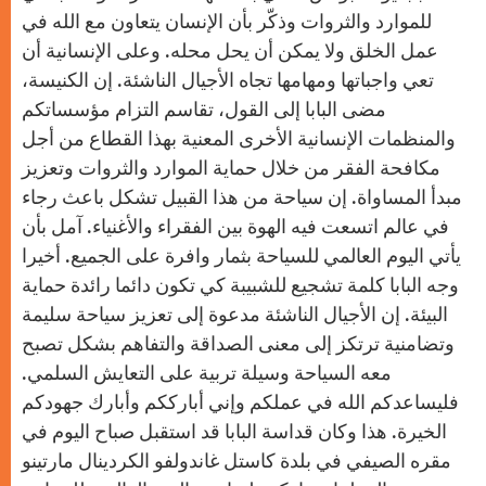
للموارد والثروات وذكّر بأن الإنسان يتعاون مع الله في
عمل الخلق ولا يمكن أن يحل محله. وعلى الإنسانية أن
تعي واجباتها ومهامها تجاه الأجيال الناشئة. إن الكنيسة،
مضى البابا إلى القول، تقاسم التزام مؤسساتكم
والمنظمات الإنسانية الأخرى المعنية بهذا القطاع من أجل
مكافحة الفقر من خلال حماية الموارد والثروات وتعزيز
مبدأ المساواة. إن سياحة من هذا القبيل تشكل باعث رجاء
في عالم اتسعت فيه الهوة بين الفقراء والأغنياء. آمل بأن
يأتي اليوم العالمي للسياحة بثمار وافرة على الجميع. أخيرا
وجه البابا كلمة تشجيع للشبيبة كي تكون دائما رائدة حماية
البيئة. إن الأجيال الناشئة مدعوة إلى تعزيز سياحة سليمة
وتضامنية ترتكز إلى معنى الصداقة والتفاهم بشكل تصبح
معه السياحة وسيلة تربية على التعايش السلمي.
فليساعدكم الله في عملكم وإني أبارككم وأبارك جهودكم
الخيرة. هذا وكان قداسة البابا قد استقبل صباح اليوم في
مقره الصيفي في بلدة كاستل غاندولفو الكردينال مارتينو