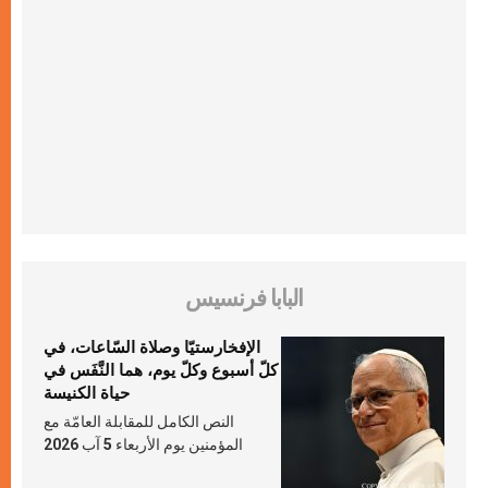
البابا فرنسيس
الإفخارستيّا وصلاة السّاعات، في
كلّ أسبوع وكلّ يوم، هما النَّفَس في
حياة الكنيسة
النص الكامل للمقابلة العامّة مع
المؤمنين يوم الأربعاء 5 آب 2026