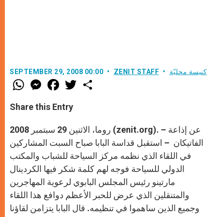
كنيسة محليّة
ZENIT STAFF
SEPTEMBER 29, 2008 00:00
W
M
F
T
S
h
e
a
w
h
a
s
c
i
a
t
s
e
t
r
Share this Entry
s
e
b
t
e
A
n
o
e
p
g
o
r
روما، الاثنين 29 سبتمبر 2008 (zenit.org). – عن إذاعة
p
e
k
r
الفاتيكان – استقبل قداسة البابا صباح السبت المشاركين
في اللقاء الذي نظمه مركز السياحة للشباب والمكتب
الدولي للسياحة فوجه لهم كلمة شكر فيها الكردينال
مارتينو رئيس المجلس البابوي لرعوية المهاجرين
والمتنقلين الذي عرض للحبر الأعظم دوافع هذا اللقاء
وجميع الذين ساهموا في تنظيمه. قال البابا يتزامن لقاؤنا