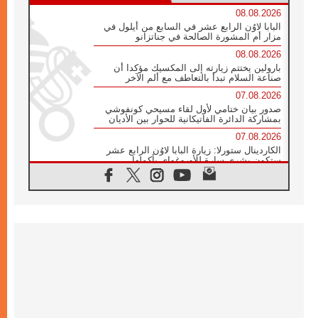
08.08.2026
البابا لاوُن الرابع عشر في السابع من أيلول في
مزار أم المشورة الصالحة في جناتزانو
08.08.2026
بارولين يختتم زيارته إلى المكسيك مؤكدا أن
صناعة السلام تبدأ بالتعاطف مع ألم الآخر
07.08.2026
صدور بيان ختامي لأول لقاء مسيحي كونفوشي
بمشاركة الدائرة الفاتيكانية للحوار بين الأديان
07.08.2026
الكاردينال ستورلا: زيارة البابا لاوُن الرابع عشر
ستكون بشرى سارة للأوروغواي بأكملها
07.08.2026
الفاتيكان يعلن برنامج الزيارة الرسولية للبابا لاوُن
الرابع عشر إلى فرنسا
07.08.2026
في الذكرى الـ ٨١ لحادثة هيروشيما الكنيسة في
اليابان تنظم ١٠ أيام للصلاة على نية السلام
07.08.2026
الكنيسة في الأوروغواي: زيارة البابا ستعزز
الإيمان والرجاء
06.08.2026
الاجتماع الشهري للمطارنة الموارنة