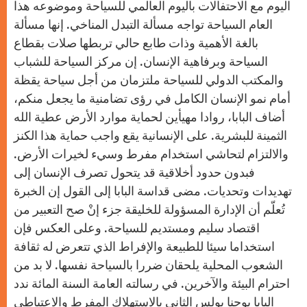
اليوم مع الاحتفالات باليوم العالمي للسياحة وموضوعه هذا
العام السياحة تواجه مسألة التبدل المناخي. إنها مسألة
بالغة الأهمية وذات طابع حالي تربطها صلات بقطاع
السياحة وبرفاهية الإنسان. إن مركز السياحة للشباب
والمكتب الدولي للسياحة ملتزمان من أجل سياحة يقظة
أمام نمو الإنسان الكامل في رؤى تضامنية ما يجعل منكم،
أضاف البابا، روادا مهيأين لحماية موارد الأرض عطية الله
الثمينة للبشرية. على الإنسانية يقع واجب حماية هذا الكنز
والالتزام لتحاشي استخدام مفرط وسيء لخيرات الأرض.
فبدون حدود أخلاقية قد يتحول تصرف الإنسان إلى
تهديدات وتحديات. مضى قداسة البابا إلى القول إن الخبرة
تُعلّم أن الإدارة المسؤولة للخليقة جزء إنْ صح التعبير من
اقتصاد سليم ومستديم للسياحة. وعلى العكس فإن
استخداما سيئا للطبيعة والإفراط الذي تتعرض له ثقافة
الشعوب المحلية يلحقان ضررا بالسياحة نفسها. لا بد من
احترام البيئة والآخرين. في رسالته العامة السنة المائة ندد
البابا يوحنا بولس الثاني بالاستهلاك المفرط والاعتباطي