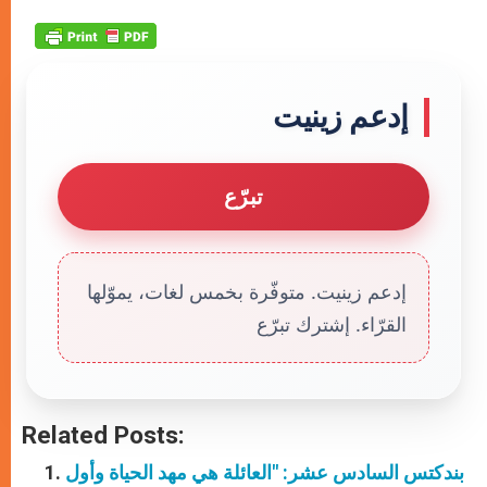
إدعم زينيت
تبرّع
إدعم زينيت. متوفّرة بخمس لغات، يموّلها
القرّاء. إشترك تبرّع
Related Posts:
بندكتس السادس عشر: "العائلة هي مهد الحياة وأول