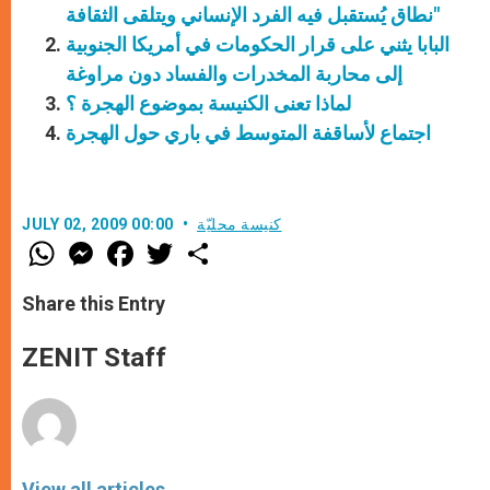
نطاق يُستقبل فيه الفرد الإنساني ويتلقى الثقافة"
البابا يثني على قرار الحكومات في أمريكا الجنوبية
إلى محاربة المخدرات والفساد دون مراوغة
لماذا تعنى الكنيسة بموضوع الهجرة ؟
اجتماع لأساقفة المتوسط في باري حول الهجرة
كنيسة محليّة
JULY 02, 2009 00:00
W
M
F
T
S
h
e
a
w
h
a
s
c
i
a
t
s
e
t
r
Share this Entry
s
e
b
t
e
A
n
o
e
p
g
o
r
ZENIT Staff
p
e
k
r
View all articles