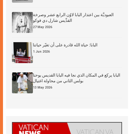
العبوديَّة بين اعتذار البابا لاوُن الرابع عشر وصرخة
القدِّيس شارل دي فوكو
27 May 2026
البابا: حياة الله قادرة على أن تغيّر حياتنا
1 Jun 2026
البابا يركع في المكان الذي نجا فيه البابا القديس يوحنا
بولس الثاني من محاولة اغتيال
13 May 2026