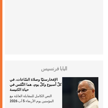
البابا فرنسيس
الإفخارستيّا وصلاة السّاعات، في
كلّ أسبوع وكلّ يوم، هما النَّفَس في
حياة الكنيسة
النص الكامل للمقابلة العامّة مع
المؤمنين يوم الأربعاء 5 آب 2026