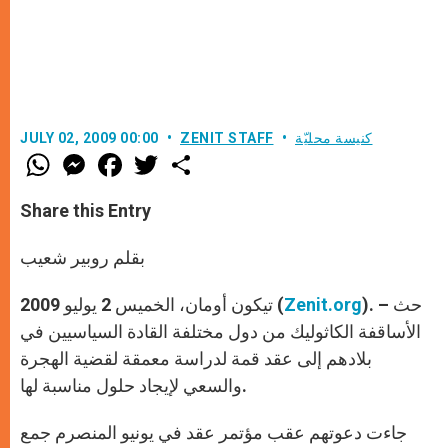
كنيسة محليّة
ZENIT STAFF
JULY 02, 2009 00:00
W
M
F
T
S
h
e
a
w
h
a
s
c
i
a
t
s
e
t
r
Share this Entry
s
e
b
t
e
A
n
o
e
p
g
o
r
بقلم روبير شعيب
p
e
k
r
). – حث
Zenit.org
تيكون أومان، الخميس 2 يوليو 2009 (
الأساقفة الكاثوليك من دول مختلفة القادة السياسيين في
بلادهم إلى عقد قمة لدراسة معمقة لقضية الهجرة
والسعي لإيجاد حلول مناسبة لها.
جاءت دعوتهم عقب مؤتمر عقد في يونيو المنصرم جمع