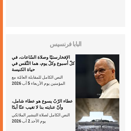
البابا فرنسيس
الإفخارستيّا وصلاة السّاعات، في
كلّ أسبوع وكلّ يوم، هما النَّفَس في
حياة الكنيسة
النص الكامل للمقابلة العامّة مع
المؤمنين يوم الأربعاء 5 آب 2026
عطاء الرّبّ يسوع هو عطاء شامل،
وأنّ عنايته بنا لا تغيب عنّا أبدًا
النص الكامل لصلاة التبشير الملائكي
يوم الأحد 2 آب 2026