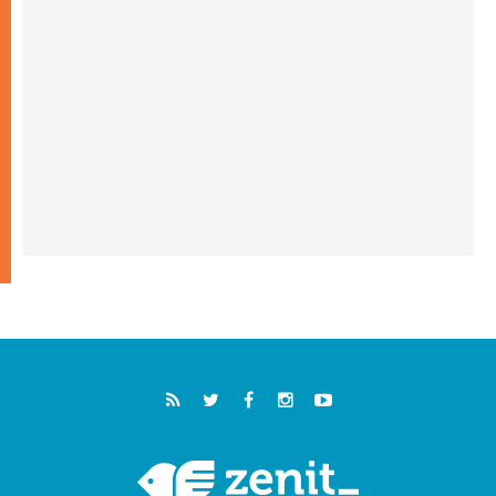
"أوروبا والعالم يبحثان اليوم عن قديسين جُدد
فيكم"