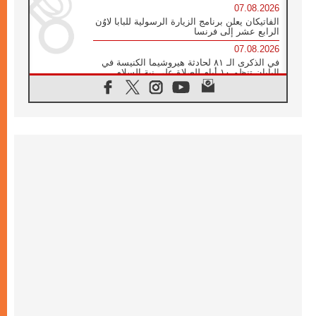
07.08.2026
الفاتيكان يعلن برنامج الزيارة الرسولية للبابا لاوُن
الرابع عشر إلى فرنسا
07.08.2026
في الذكرى الـ ٨١ لحادثة هيروشيما الكنيسة في
اليابان تنظم ١٠ أيام للصلاة على نية السلام
07.08.2026
الكنيسة في الأوروغواي: زيارة البابا ستعزز
الإيمان والرجاء
06.08.2026
الاجتماع الشهري للمطارنة الموارنة
06.08.2026
الكاردينال روسي: زيارة البابا لاوُن إلى الأرجنتين
هي تكريم للبابا فرنسيس
06.08.2026
زيارة البابا إلى البيرو ستكون زمن نعمة ومصالحة
ورجاء
06.08.2026
الكاردينال بارولين في المكسيك: علينا أن نكون
حاضرين إلى جانب المهمشين والمهاجرين
والأجانب
06.08.2026
البابا لاوُن الرابع عشر للشباب في أسيزي: