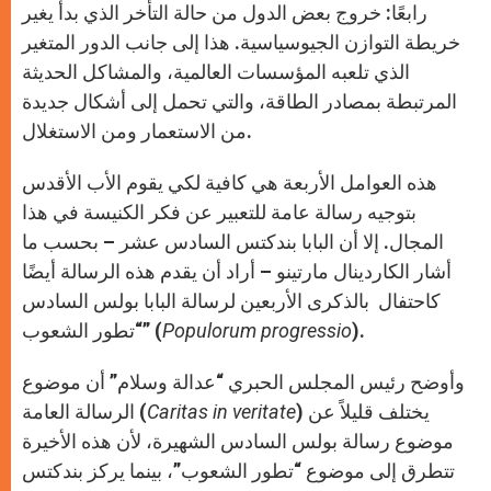
رابعًا: خروج بعض الدول من حالة التأخر الذي بدأ يغير
خريطة التوازن الجيوسياسية. هذا إلى جانب الدور المتغير
الذي تلعبه المؤسسات العالمية، والمشاكل الحديثة
المرتبطة بمصادر الطاقة، والتي تحمل إلى أشكال جديدة
من الاستعمار ومن الاستغلال.
هذه العوامل الأربعة هي كافية لكي يقوم الأب الأقدس
بتوجيه رسالة عامة للتعبير عن فكر الكنيسة في هذا
المجال. إلا أن البابا بندكتس السادس عشر – بحسب ما
أشار الكاردينال مارتينو – أراد أن يقدم هذه الرسالة أيضًا
كاحتفال بالذكرى الأربعين لرسالة البابا بولس السادس
).
Populorum progressio
“تطور الشعوب” (
وأوضح رئيس المجلس الحبري “عدالة وسلام” أن موضوع
) يختلف قليلاً عن
Caritas in veritate
الرسالة العامة (
موضوع رسالة بولس السادس الشهيرة، لأن هذه الأخيرة
تتطرق إلى موضوع “تطور الشعوب”، بينما يركز بندكتس