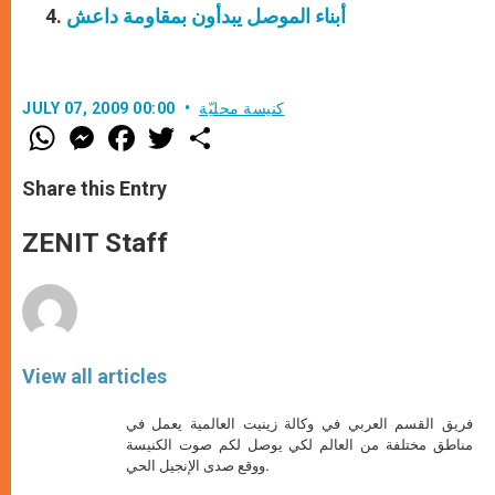
أبناء الموصل يبدأون بمقاومة داعش
كنيسة محليّة
JULY 07, 2009 00:00
W
M
F
T
S
h
e
a
w
h
a
s
c
i
a
t
s
e
t
r
Share this Entry
s
e
b
t
e
A
n
o
e
p
g
o
r
ZENIT Staff
p
e
k
r
View all articles
فريق القسم العربي في وكالة زينيت العالمية يعمل في
مناطق مختلفة من العالم لكي يوصل لكم صوت الكنيسة
ووقع صدى الإنجيل الحي.