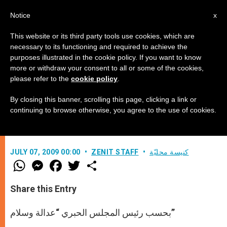
AR
Notice
x
This website or its third party tools use cookies, which are
necessary to its functioning and required to achieve the
purposes illustrated in the cookie policy. If you want to know
النقاط الأساسية في رسالة البابا
more or withdraw your consent to all or some of the cookies,
please refer to the
cookie policy
.
العامة
By closing this banner, scrolling this page, clicking a link or
continuing to browse otherwise, you agree to the use of cookies.
–
كنيسة محليّة
ZENIT STAFF
JULY 07, 2009 00:00
W
M
F
T
S
h
e
a
w
h
a
s
c
i
a
t
s
e
t
r
Share this Entry
s
e
b
t
e
A
n
o
e
p
g
o
r
بحسب رئيس المجلس الحبري “عدالة وسلام”
p
e
k
r