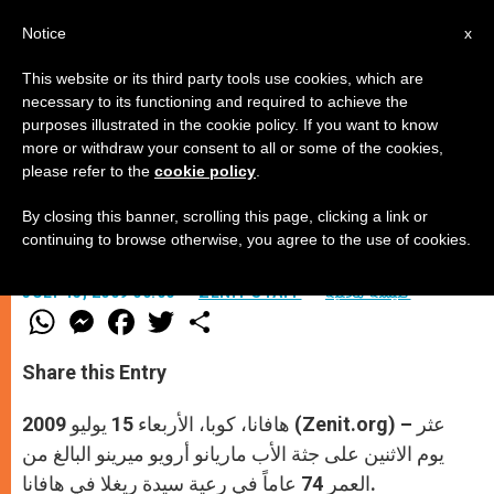
AR
Notice
x
This website or its third party tools use cookies, which are
necessary to its functioning and required to achieve the
purposes illustrated in the cookie policy. If you want to know
مقتل كاهن إسباني آخر في كوبا
more or withdraw your consent to all or some of the cookies,
please refer to the
cookie policy
.
By closing this banner, scrolling this page, clicking a link or
–
continuing to browse otherwise, you agree to the use of cookies.
كنيسة محليّة
ZENIT STAFF
JULY 15, 2009 00:00
W
M
F
T
S
h
e
a
w
h
a
s
c
i
a
t
s
e
t
r
Share this Entry
s
e
b
t
e
A
n
o
e
p
g
o
r
هافانا، كوبا، الأربعاء 15 يوليو 2009 (Zenit.org) – عثر
p
e
k
r
يوم الاثنين على جثة الأب ماريانو أرويو ميرينو البالغ من
العمر 74 عاماً في رعية سيدة ريغلا في هافانا.