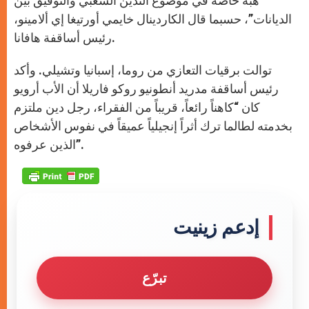
هبة خاصة في موضوع التدين الشعبي والتوفيق بين
الديانات”، حسبما قال الكاردينال خايمي أورتيغا إي ألامينو،
رئيس أساقفة هافانا.
توالت برقيات التعازي من روما، إسبانيا وتشيلي. وأكد
رئيس أساقفة مدريد أنطونيو روكو فاريلا أن الأب أرويو
كان “كاهناً رائعاً، قريباً من الفقراء، رجل دين ملتزم
بخدمته لطالما ترك أثراً إنجيلياً عميقاً في نفوس الأشخاص
الذين عرفوه”.
إدعم زينيت
تبرّع