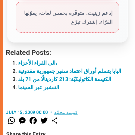
إدعم زينيت. متوفّرة بخمس لغات، يموّلها
القرّاء. إشترك تبرّع
Related Posts:
الى القراء الأعزاء،
البابا يتسلم أوراق اعتماد سفير جمهورية مقدونية
الكنيسة الكاثوليكيّة: 213 كاردينالًا من 71 بلد
التبشير عبر السينما
كنيسة محليّة
JULY 15, 2009 00:00
W
M
F
T
S
h
e
a
w
h
a
s
c
i
a
t
s
e
t
r
Share this Entry