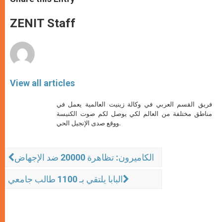
s
e
b
t
e
A
n
o
e
p
g
o
r
ZENIT Staff
p
e
k
r
View all articles
فريق القسم العربي في وكالة زينيت العالمية يعمل في
مناطق مختلفة من العالم لكي يوصل لكم صوت الكنيسة
ووقع صدى الإنجيل الحي.
الكاميرون: تظاهرة 20000 ضد الإجهاض
البابا يلتقي بـ 1100 طالب جامعي