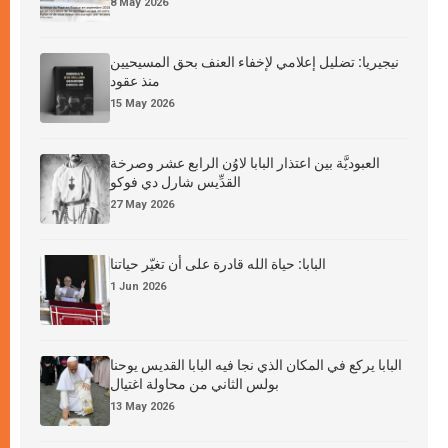
8 May 2026
نيجيريا: تضليل إعلامي لإخفاء العنف بحق المسيحيين
منذ عقود
15 May 2026
العبوديَّة بين اعتذار البابا لاوُن الرابع عشر وصرخة
القدِّيس شارل دي فوكو
27 May 2026
البابا: حياة الله قادرة على أن تغيّر حياتنا
1 Jun 2026
البابا يركع في المكان الذي نجا فيه البابا القديس يوحنا
بولس الثاني من محاولة اغتيال
13 May 2026