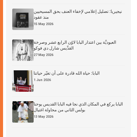
نيجيريا: تضليل إعلامي لإخفاء العنف بحق المسيحيين
منذ عقود
15 May 2026
العبوديَّة بين اعتذار البابا لاوُن الرابع عشر وصرخة
القدِّيس شارل دي فوكو
27 May 2026
البابا: حياة الله قادرة على أن تغيّر حياتنا
1 Jun 2026
البابا يركع في المكان الذي نجا فيه البابا القديس يوحنا
بولس الثاني من محاولة اغتيال
13 May 2026