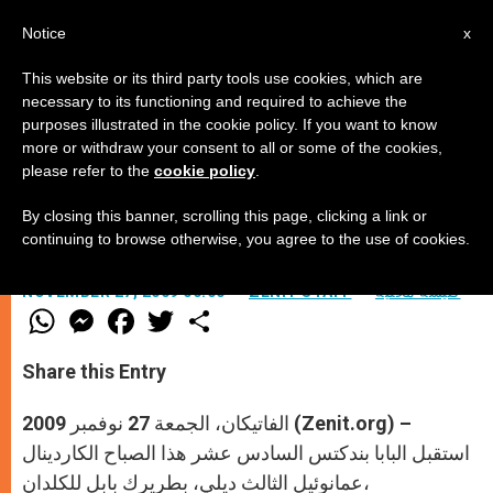
AR
Notice
x
This website or its third party tools use cookies, which are
necessary to its functioning and required to achieve the
purposes illustrated in the cookie policy. If you want to know
البابا يستقبل بطريرك بابل للكلدان
more or withdraw your consent to all or some of the cookies,
please refer to the
cookie policy
.
By closing this banner, scrolling this page, clicking a link or
–
continuing to browse otherwise, you agree to the use of cookies.
كنيسة محليّة
ZENIT STAFF
NOVEMBER 27, 2009 00:00
W
M
F
T
S
h
e
a
w
h
a
s
c
i
a
t
s
e
t
r
Share this Entry
s
e
b
t
e
A
n
o
e
p
g
o
r
الفاتيكان، الجمعة 27 نوفمبر 2009 (Zenit.org) –
p
e
k
r
استقبل البابا بندكتس السادس عشر هذا الصباح الكاردينال
عمانوئيل الثالث ديلي، بطريرك بابل للكلدان،