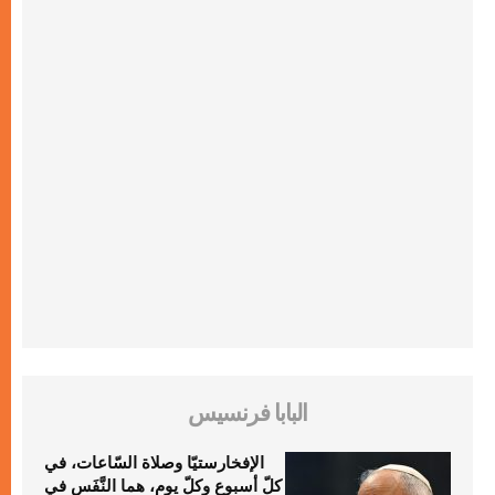
البابا فرنسيس
الإفخارستيّا وصلاة السّاعات، في
كلّ أسبوع وكلّ يوم، هما النَّفَس في