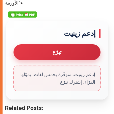
الأوربية”>
إدعم زينيت
تبرّع
إدعم زينيت. متوفّرة بخمس لغات، يموّلها
القرّاء. إشترك تبرّع
Related Posts: