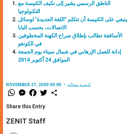
الناطق الرسمي يشير إلى تكيف الكنيسة مع
التكنولوجيا
ينبغي على الكنيسة أن تتكلم "اللغة الجديدة" لوسائل
الاتصالات، بحسب البابا
الأساقفة تطالب بإطلاق صراح الكهنة المخطوفين
في الكونغو
إدانة للعمل الإرهابي في شمال سيناء يوم الجمعة
الموافق 24 أكتوبر 2014
كنيسة محليّة
NOVEMBER 27, 2009 00:00
W
M
F
T
S
h
e
a
w
h
a
s
c
i
a
t
s
e
t
r
Share this Entry
s
e
b
t
e
A
n
o
e
p
g
o
r
ZENIT Staff
p
e
k
r