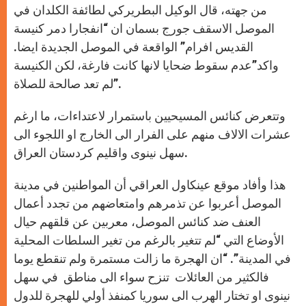
من جهته، قال الوكيل البطريركي لطائفة الكلدان في
الموصل الاسقف جورج بسمان ان “انفجارا دمر كنيسة
القديس افرام” الواقعة في الموصل الجديدة ايضا.
واكد”عدم سقوط ضحايا لانها كانت فارغة، لكن الكنيسة
لم تعد صالحة للصلاة”.
وتتعرض كنائس المسيحيين باستمرار لاعتداءات، ما ارغم
عشرات الالاف منهم على الفرار الى الخارج او اللجوء الى
سهل نينوى واقليم كردستان العراق.
هذا وأفاد موقع عينكاول العراقي أن المواطنين في مدينة
الموصل أعربوا عن تذمرهم وامتعاضهم من تجدد أعمال
العنف ضد كنائس الموصل، معربين عن قلقهم حيال
الأوضاع التي “لم تتغير بالرغم من تغير السلطات المحلية
في المدينة”. “ان الهجرة ما زالت مستمرة ولم تنقطع يوما
فالكثير من العائلات تنزح سواء الى مناطق في سهل
نينوى او تختار الهرب الى سوريا كمنفذ أولي للهجرة للدول