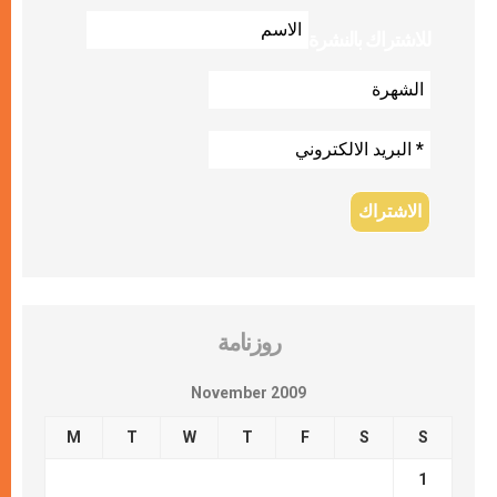
للاشتراك بالنشرة
روزنامة
November 2009
M
T
W
T
F
S
S
1