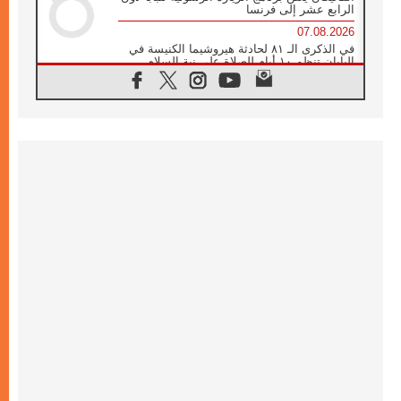
الرابع عشر إلى فرنسا
07.08.2026
في الذكرى الـ ٨١ لحادثة هيروشيما الكنيسة في
اليابان تنظم ١٠ أيام للصلاة على نية السلام
07.08.2026
الكنيسة في الأوروغواي: زيارة البابا ستعزز
الإيمان والرجاء
06.08.2026
الاجتماع الشهري للمطارنة الموارنة
06.08.2026
الكاردينال روسي: زيارة البابا لاوُن إلى الأرجنتين
هي تكريم للبابا فرنسيس
06.08.2026
زيارة البابا إلى البيرو ستكون زمن نعمة ومصالحة
ورجاء
06.08.2026
الكاردينال بارولين في المكسيك: علينا أن نكون
حاضرين إلى جانب المهمشين والمهاجرين
والأجانب
06.08.2026
البابا لاوُن الرابع عشر للشباب في أسيزي:
"أوروبا والعالم يبحثان اليوم عن قديسين جُدد
فيكم"