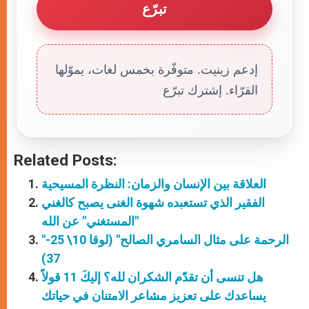
تبرّع
إدعم زينيت. متوفّرة بخمس لغات، يموّلها
القرّاء. إشترك تبرّع
Related Posts:
العلاقة بين الإنسان والزمان: النظرة المسيحية
الفقير الذي تستعبده شهوة الغنى يصبح كالغني
"المستغني" عن الله
"الرحمة على مثال السامري الصالح" (لوقا 10\ 25-
37)
هل تنسى أن تقدّم الشكران لله؟ إليكَ 11 قولاً
يساعدك على تعزيز مشاعر الامتنان في حياتك