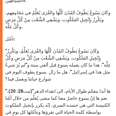
الشَّيَاطِين».
وكَانَ يَسُوعُ يَطُوفُ المُدُنَ كُلَّهَا والقُرَى يُعَلِّمُ في مَجَامِعِهم،
ويَكْرِزُ بِإِنْجِيلِ المَلَكُوت، ويَشْفِي الشَّعْبَ مِنْ كُلِّ مَرَضٍ
وكُلِّ عِلَّة.
تأمّل:
“وكَانَ يَسُوعُ يَطُوفُ المُدُنَ كُلَّهَا والقُرَى يُعَلِّمُ، ويَكْرِزُ
بِإِنْجِيلِ المَلَكُوت، ويَشْفِي الشَّعْبَ مِنْ كُلِّ مَرَضٍ وكُلِّ
عِلَّة”. هذا ما كان يعمله يسوع قبل ألفي سنة و”لم يُرَ شيءٌ
مثل هذا في إسرائيل”. هل ما زال يسوع يطوف اليوم في
شوارع حياتنا ويعمل فينا؟
“ها أنذا معكم طوال الأيام، الى انقداء الدهر”(مت28: 20)،
نعم ها إنّ يسوع حاضرٌ معنا كما مضى يُعلّم من خلال أمّنا
الكنيسة التي هي جسده السري. إنّه يكرز بإنجيل الملكوت
بواسطة كلمة الحياة التي نقرؤها ونتأمّلها كل يومٍ في