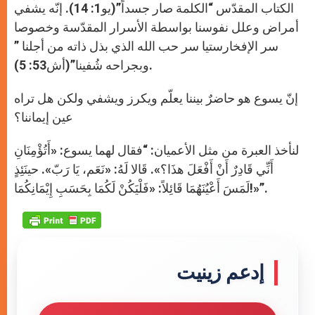
الكتاب المقدّس “الكلمة صار جسداً”(يو1: 14). إنّه يشفي
أمراض وعلل نفوسنا بواسطة الأسرار المقدّسة وخصوصا
سر الإفخارستيا سر حب الله الذي بذل ذاته من أجلنا ”
وبجراحه شُفينا”(أش53: 5).
إنّ يسوع هو حاضرٌ بيننا يعلّم ويكرز ويشفي ولكن هل تراه
عين إيماننا؟
لنأخذ العبرة من مثل الأعميان: “فقال لهما يسوع: «أَتُؤْمِنَانِ
أَنِّي قَادِرٌ أَنْ أَفْعَلَ هذَا؟». قَالا لَهُ: «نَعَم، يَا رَبّ». حينَئِذٍ
لَمَسَ أَعْيُنَهُمَا قَائِلاً: «فَلْيَكُنْ لَكُمَا بِحَسَبِ إِيْمَانِكُمَا!»”.
إدعم زينيت