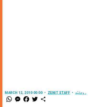
روحانيّة
ZENIT STAFF
MARCH 12, 2010 00:00
W
M
F
T
S
h
e
a
w
h
a
s
c
i
a