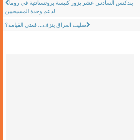
بندكتس السادس عشر يزور كنيسة بروتستانتية في روما
لدعم وحدة المسيحيين
صليب العراق ينزف... فمتى القيامة؟