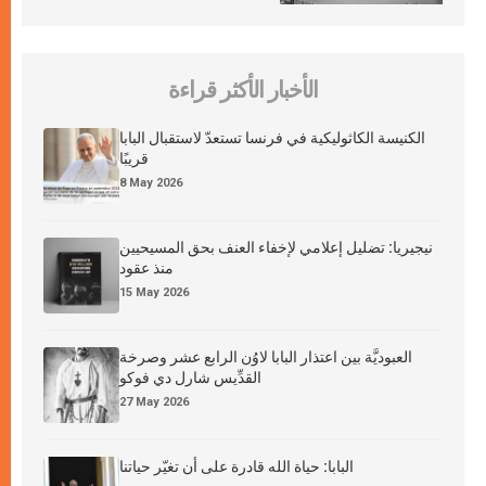
الأخبار الأكثر قراءة
الكنيسة الكاثوليكية في فرنسا تستعدّ لاستقبال البابا
قريبًا
8 May 2026
نيجيريا: تضليل إعلامي لإخفاء العنف بحق المسيحيين
منذ عقود
15 May 2026
العبوديَّة بين اعتذار البابا لاوُن الرابع عشر وصرخة
القدِّيس شارل دي فوكو
27 May 2026
البابا: حياة الله قادرة على أن تغيّر حياتنا