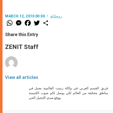
روحانيّة
MARCH 12, 2010 00:00
W
M
F
T
S
h
e
a
w
h
a
s
c
i
a
t
s
e
t
r
Share this Entry
s
e
b
t
e
A
n
o
e
p
g
o
r
ZENIT Staff
p
e
k
r
View all articles
فريق القسم العربي في وكالة زينيت العالمية يعمل في
مناطق مختلفة من العالم لكي يوصل لكم صوت الكنيسة
ووقع صدى الإنجيل الحي.