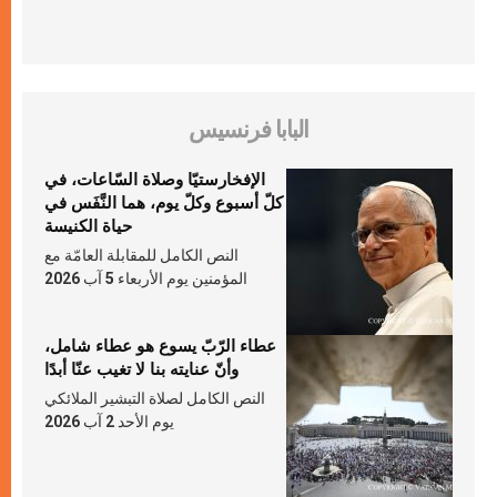
البابا فرنسيس
الإفخارستيّا وصلاة السّاعات، في
كلّ أسبوع وكلّ يوم، هما النَّفَس في
حياة الكنيسة
النص الكامل للمقابلة العامّة مع
المؤمنين يوم الأربعاء 5 آب 2026
عطاء الرّبّ يسوع هو عطاء شامل،
وأنّ عنايته بنا لا تغيب عنّا أبدًا
النص الكامل لصلاة التبشير الملائكي
يوم الأحد 2 آب 2026