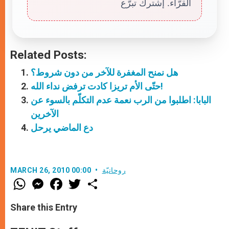
القرّاء. إشترك تبرّع
Related Posts:
هل نمنح المغفرة للآخر من دون شروط؟
حتّى الأم تريزا كادت ترفض نداء الله!
البابا: اطلبوا من الرب نعمة عدم التكلّم بالسوء عن
الآخرين
دع الماضي يرحل
روحانيّة
MARCH 26, 2010 00:00
W
M
F
T
S
h
e
a
w
h
a
s
c
i
a
t
s
e
t
r
Share this Entry
s
e
b
t
e
A
n
o
e
p
g
o
r