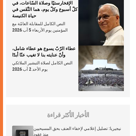
الإفخارستيّا وصلاة السّاعات، في
كلّ أسبوع وكلّ يوم، هما النَّفَس في
حياة الكنيسة
النص الكامل للمقابلة العامّة مع
المؤمنين يوم الأربعاء 5 آب 2026
عطاء الرّبّ يسوع هو عطاء شامل،
وأنّ عنايته بنا لا تغيب عنّا أبدًا
النص الكامل لصلاة التبشير الملائكي
يوم الأحد 2 آب 2026
الأخبار الأكثر قراءة
نيجيريا: تضليل إعلامي لإخفاء العنف بحق المسيحيين
منذ عقود