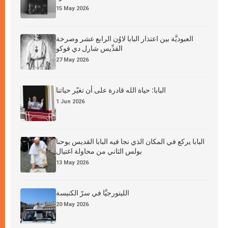
15 May 2026
العبوديَّة بين اعتذار البابا لاوُن الرابع عشر وصرخة
القدِّيس شارل دي فوكو
27 May 2026
البابا: حياة الله قادرة على أن تغيّر حياتنا
1 Jun 2026
البابا يركع في المكان الذي نجا فيه البابا القديس يوحنا
بولس الثاني من محاولة اغتيال
13 May 2026
الليتورجيَّا في سرّ الكنيسة
20 May 2026