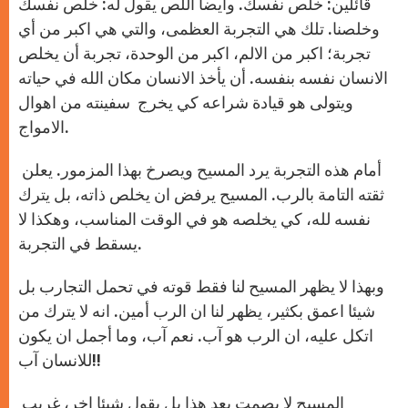
قائلين: خلص نفسك. وايضاً اللص يقول له: خلص نفسك
وخلصنا. تلك هي التجربة العظمى، والتي هي اكبر من أي
تجربة؛ اكبر من الالم، اكبر من الوحدة، تجربة أن يخلص
الانسان نفسه بنفسه. أن يأخذ الانسان مكان الله في حياته
ويتولى هو قيادة شراعه كي يخرج سفينته من اهوال
الامواج.
أمام هذه التجربة يرد المسيح ويصرخ بهذا المزمور. يعلن
ثقته التامة بالرب. المسيح يرفض ان يخلص ذاته، بل يترك
نفسه لله، كي يخلصه هو في الوقت المناسب، وهكذا لا
يسقط في التجربة.
وبهذا لا يظهر المسيح لنا فقط قوته في تحمل التجارب بل
شيئا اعمق بكثير، يظهر لنا ان الرب أمين. انه لا يترك من
اتكل عليه، ان الرب هو آب. نعم آب، وما أجمل ان يكون
للانسان آب!!
المسيح لا يصمت بعد هذا بل يقول شيئا اخر، غريب