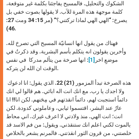
الشكوك والتحليل. فالمسيح يفاجئنا بكلمة غير متوقعة،
كلمة موجهة هذه المرة للآب. لا يقولها بصوت خفي بل
يصرخ: “الهي الهي لماذا تركتني؟” (مر 15: 34 ومت 27:
46).
فهناك من يقول انها انسانيّة المسيح التي تصرخ لله.
وأخرين يقولون انه يتكلم بأسم البشرية. وقد ذكرتُ في
موضعِ اخر
[1]
: انها صرخة من يتألم مدركا في نفس
الوقت ان الله لن يتركه.
هذه الصرخة تبدأ المزمور (21) 22. الذي يقول: انا ادعوك
ولا اجدك يا رب. مع انك انت اله ابائي. هم قالوا لي انك
دائماً استجبت لهم، دائماً انقذتهم في مِحَنهم. لكن انا!! انا
عارٌ عند البشر، اقتسموا ثيابي، وعاملوني كدودة. لكن
انت؛ انت الهي. منذ ولادتي لا اعرف غيرك. اني محاط
بالموت لكني اعلم انك ستنقذني. ويقول: من فم الاسد قد
خلصتني، من قرون الثور انقذتني. فالمرنم يشعر بالخلاص