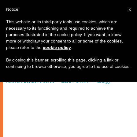
AR
Notice
x
This website or its third party tools use cookies, which are
necessary to its functioning and required to achieve the
purposes illustrated in the cookie policy. If you want to know
اخر كلمات (4)
more or withdraw your consent to all or some of the cookies,
please refer to the
cookie policy
.
By closing this banner, scrolling this page, clicking a link or
للاب هاني باخوم
continuing to browse otherwise, you agree to the use of cookies.
روحانيّة
ZENIT STAFF
MARCH 26, 2010 00:00