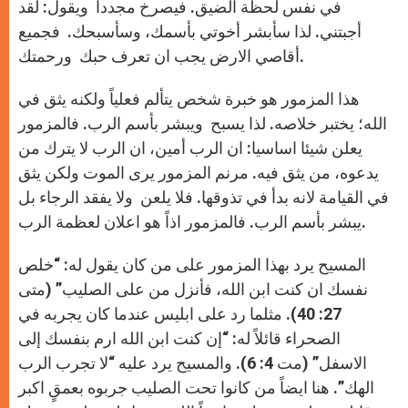
في نفس لحظة الضيق. فيصرخ مجددا ويقول: لقد
أجبتني. لذا سأبشر أخوتي بأسمك، وسأسبحك. فجميع
أقاصي الارض يجب ان تعرف حبك ورحمتك.
هذا المزمور هو خبرة شخص يتألم فعلياً ولكنه يثق في
الله؛ يختبر خلاصه. لذا يسبح ويبشر بأسم الرب. فالمزمور
يعلن شيئا اساسيا: ان الرب أمين، ان الرب لا يترك من
يدعوه، من يثق فيه. مرنم المزمور يرى الموت ولكن يثق
في القيامة لانه بدأ في تذوقها. فلا يلعن ولا يفقد الرجاء بل
يبشر بأسم الرب. فالمزمور اذاً هو اعلان لعظمة الرب.
المسيح يرد بهذا المزمور على من كان يقول له: “خلص
نفسك ان كنت ابن الله، فأنزل من على الصليب” (متى
27: 40). مثلما رد على ابليس عندما كان يجربه في
الصحراء قائلاً له: “إن كنت ابن الله ارم بنفسك إلى
الاسفل” (مت 4: 6). والمسيح يرد عليه “لا تجرب الرب
الهك”. هنا ايضاً من كانوا تحت الصليب جربوه بعمقٍ اكبر