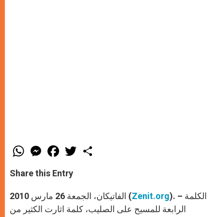
W
M
F
T
S
h
e
a
w
h
a
s
c
i
a
t
s
e
t
r
Share this Entry
s
e
b
t
e
A
n
o
e
p
g
o
r
). – الكلمة
Zenit.org
الفاتيكان، الجمعة 26 مارس 2010 (
p
e
k
r
الرابعة للمسيح على الصليب، كلمة اثارت الكثير من