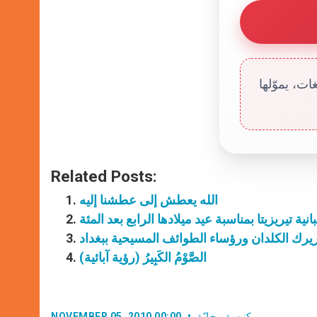
ت، يموّلها
Related Posts:
الله يعطش إلى عطشنا إليه
بانية تيريزيتا بمناسبة عيد ميلادها الرابع بعد المئة
يرك الكلدان ورؤساء الطوائف المسيحية ببغداد
الصَّوْمُ الكَبِيرُ (رؤية آبائية)
كنيسة محليّة
NOVEMBER 05, 2010 00:00