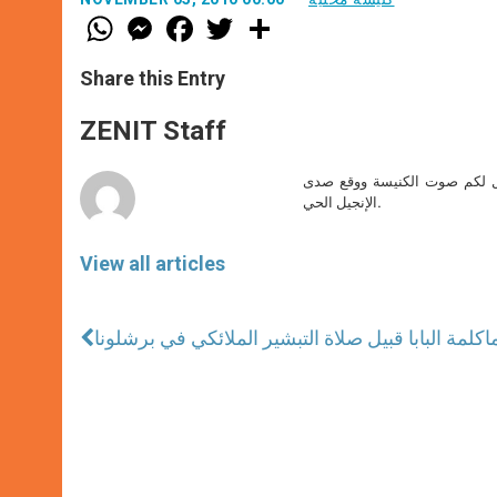
W
M
F
T
S
h
e
a
w
h
a
s
c
i
a
t
s
e
t
r
Share this Entry
s
e
b
t
e
A
n
o
e
p
g
o
r
ZENIT Staff
p
e
k
r
صل لكم صوت الكنيسة ووقع صدى
الإنجيل الحي.
View all articles
ا
كلمة البابا قبيل صلاة التبشير الملائكي في برشلونا