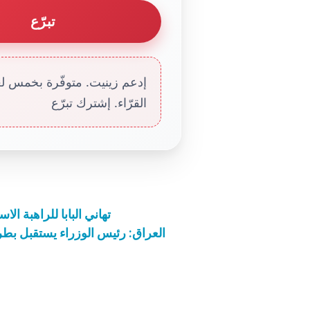
تبرّع
إدعم زينيت. متوفّرة بخمس لغا
القرّاء. إشترك تبرّع
تهاني البابا للراهبة الاس
العراق: رئيس الوزراء يستقبل بطر