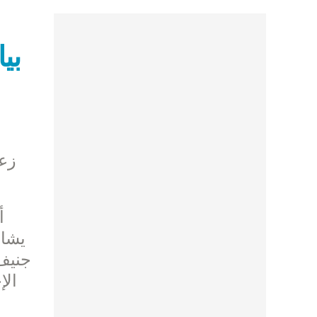
بي
زعم
يشار