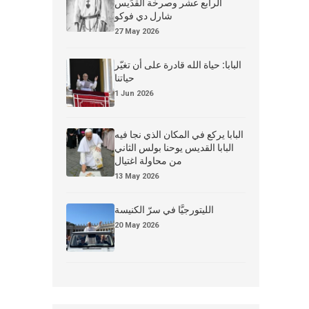
الرابع عشر وصرخة القدِّيس
شارل دي فوكو
27 May 2026
البابا: حياة الله قادرة على أن تغيّر
حياتنا
1 Jun 2026
البابا يركع في المكان الذي نجا فيه
البابا القديس يوحنا بولس الثاني
من محاولة اغتيال
13 May 2026
الليتورجيَّا في سرّ الكنيسة
20 May 2026