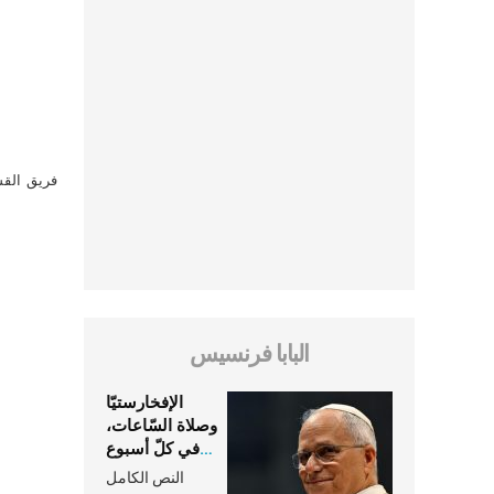
فريق القس
البابا فرنسيس
الإفخارستيّا
وصلاة السّاعات،
في كلّ أسبوع
وكلّ يوم، هما
النص الكامل