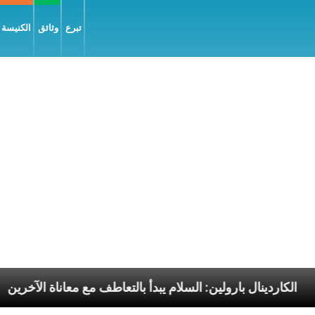
تبرع
وثائق
الكنيسة و
وليّة
الكاردينال بارولين: السلام يبدأ بالتعاطف مع معان