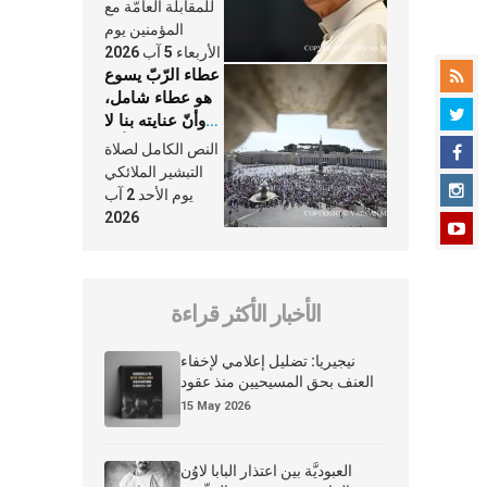
النَّفَس في حياة
للمقابلة العامّة مع
الكنيسة
المؤمنين يوم
الأربعاء 5 آب 2026
عطاء الرّبّ يسوع
هو عطاء شامل،
وأنّ عنايته بنا لا
تغيب عنّا أبدًا
النص الكامل لصلاة
التبشير الملائكي
يوم الأحد 2 آب
2026
الأخبار الأكثر قراءة
نيجيريا: تضليل إعلامي لإخفاء
العنف بحق المسيحيين منذ عقود
15 May 2026
العبوديَّة بين اعتذار البابا لاوُن