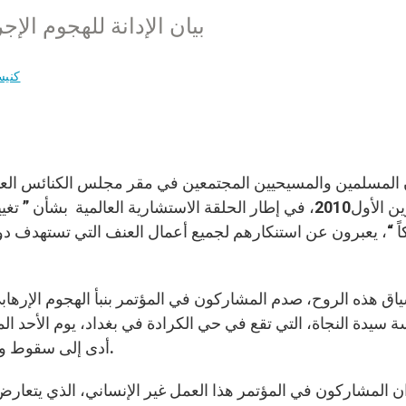
بيان الإدانة للهجوم الإ
كنيس
تشرين الأول2010، في إطار الحلقة الاستشارية العالمية بش
ً “، يعبرون عن استنكارهم لجميع أعمال العنف التي تستهدف دور 
ق هذه الروح، صدم المشاركون في المؤتمر بنبأ الهجوم الإرها
أدى إلى سقوط وجرح عدد كبير من المصلين، من بينهم ثلاثة كهنة هناك.
ن المشاركون في المؤتمر هذا العمل غير الإنساني، الذي يتعارض 