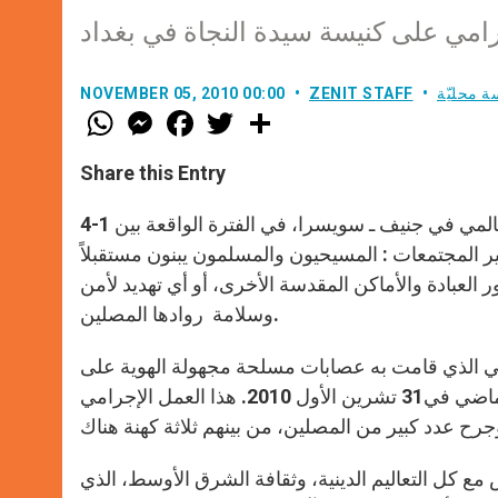
جرامي على كنيسة سيدة النجاة في بغداد
ة محليّة
ZENIT STAFF
NOVEMBER 05, 2010 00:00
W
M
F
T
S
h
e
a
w
h
a
s
c
i
a
t
s
e
t
r
Share this Entry
s
e
b
t
e
A
n
o
e
p
g
o
r
إن المسلمين والمسيحيين المجتمعين في مقر مجلس الكنائس العالمي في جنيف ـ سويسرا، في الفترة الواقعة بين 1-4
p
e
k
أن ” تغيير المجتمعات : المسيحيون والمسلمون يبنون مستقبلاً
r
العبادة والأماكن المقدسة الأخرى، أو أي تهديد لأمن
وسلامة روادها المصلين.
بي الذي قامت به عصابات مسلحة مجهولة الهوية على
كنيسة سيدة النجاة، التي تقع في حي الكرادة في بغداد، يوم الأحد الماضي في31 تشرين الأول 2010. هذا العمل الإجرامي
مع كل التعاليم الدينية، وثقافة الشرق الأوسط، الذي