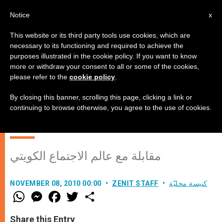
AR
Notice
x
This website or its third party tools use cookies, which are
necessary to its functioning and required to achieve the
purposes illustrated in the cookie policy. If you want to know
الدكتور محمد الرميحي: "استنزاف
more or withdraw your consent to all or some of the cookies,
please refer to the
cookie policy
.
المسيحيين العرب من ارضهم خسارة
كبرى على الحضارة العربية الاسلامية
By closing this banner, scrolling this page, clicking a link or
continuing to browse otherwise, you agree to the use of cookies.
لا تعوض"
مقابلة مع عالم الاجتماع الكويتي
كنيسة محليّة
ZENIT STAFF
NOVEMBER 08, 2010 00:00
W
M
F
T
S
h
e
a
w
h
a
s
c
i
a
t
s
e
t
r
Share this Entry