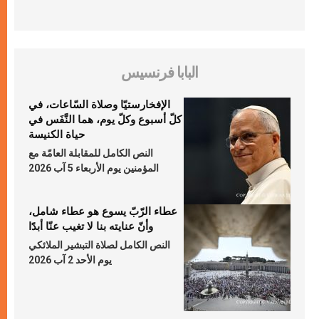
البابا فرنسيس
الإفخارستيّا وصلاة السّاعات، في
كلّ أسبوع وكلّ يوم، هما النَّفَس في
حياة الكنيسة
النص الكامل للمقابلة العامّة مع
المؤمنين يوم الأربعاء 5 آب 2026
عطاء الرّبّ يسوع هو عطاء شامل،
وأنّ عنايته بنا لا تغيب عنّا أبدًا
النص الكامل لصلاة التبشير الملائكي
يوم الأحد 2 آب 2026