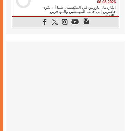
06.08.2026
الكاردينال بارولين في المكسيك: علينا أن نكون
حاضرين إلى جانب المهمشين والمهاجرين
والأجانب
06.08.2026
البابا لاوُن الرابع عشر للشباب في أسيزي:
"أوروبا والعالم يبحثان اليوم عن قديسين جُدد
فيكم"
06.08.2026
البابا في أسيزي يتحدث إلى الشباب المشاركين
في لقاء الشباب الفرنسيسكاني
06.08.2026
البابا لاوُن الرابع عشر يبرق معزيا بوفاة
الكاردينال جوليو دوارتي لانغا
05.08.2026
في مقابلته العامة مع المؤمنين البابا لاوُن الرابع
عشر يواصل الحديث عن الدستور في الليتورجيا
المقدسة مسلطا الضوء على صلاة الكنيسة
05.08.2026
البابا لاوُن الرابع عشر يزور في تشرين الثاني
٢٠٢٦ أوروغواي والأرجنتين وبيرو
05.08.2026
خمسون عاما على استشهاد الأسقف الأرجنتيني
الطوباوي إنريكي أنجيليلي