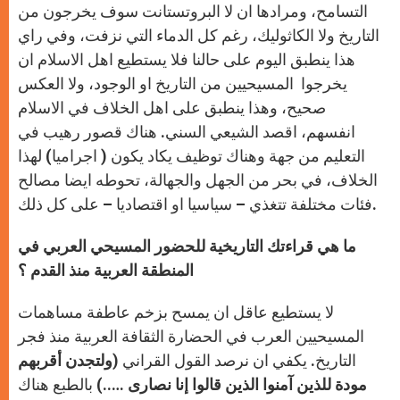
التسامح، ومرادها ان لا البروتستانت سوف يخرجون من
التاريخ ولا الكاثوليك، رغم كل الدماء التي نزفت، وفي راي
هذا ينطبق اليوم على حالنا فلا يستطيع اهل الاسلام ان
يخرجوا المسيحيين من التاريخ او الوجود، ولا العكس
صحيح، وهذا ينطبق على اهل الخلاف في الاسلام
انفسهم، اقصد الشيعي السني. هناك قصور رهيب في
التعليم من جهة وهناك توظيف يكاد يكون ( اجراميا) لهذا
الخلاف، في بحر من الجهل والجهالة، تحوطه ايضا مصالح
فئات مختلفة تتغذي – سياسيا او اقتصاديا – على كل ذلك.
ما هي قراءتك التاريخية للحضور المسيحي العربي في
المنطقة العربية منذ القدم ؟
لا يستطيع عاقل ان يمسح بزخم عاطفة مساهمات
المسيحيين العرب في الحضارة الثقافة العربية منذ فجر
التاريخ. يكفي ان نرصد القول القراني (
ولتجدن أقربهم
مودة للذين آمنوا الذين قالوا إنا نصارى
…..
)
بالطبع هناك