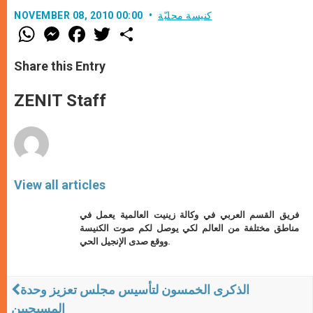
كنيسة محليّة
NOVEMBER 08, 2010 00:00
W
M
F
T
S
h
e
a
w
h
a
s
c
i
a
t
s
e
t
r
Share this Entry
s
e
b
t
e
A
n
o
e
p
g
o
r
ZENIT Staff
p
e
k
r
View all articles
فريق القسم العربي في وكالة زينيت العالمية يعمل في
مناطق مختلفة من العالم لكي يوصل لكم صوت الكنيسة
ووقع صدى الإنجيل الحي.
الذكرى الخمسون لتأسيس مجلس تعزيز وحدة
المسيحيين