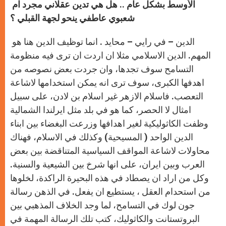
الأوسط بشكل عام .. هل هي تدين عقلاني مجرد ام
شعبوي عاطفي ينحو لجهة القبلي ؟
الدين – في رايي – محايد . انما توظيف الدين هنا هو
المهم. الدين الاسلامي مثلا ان اردت ان ترى فيه منظومة
التسامح سوف تجدها، وان جردت بعض نصوصه من
اهدفها الكبرى، سوف ترى انه يمكن استخدامها لاشاعة
التعصب. فاسلام الازهر غير اسلام بن لادن، على سبيل
امثال لا الحصر، كما هو في بلد مثل ايرلندا الشمالية
وظفت الكاثوليكية لغير اهدافها وزرعت البغضاء بين ابناء
الدين الواحد ( المسيحية) وكذلك في الاسلام، فهناك
محاولات لاشاعة المواقف السياسية المتناقضة بين بعض
العرب وبين ايران، على انها شرخ بين الشيعية والسنية.
وكل من اراد ان يصطاد في هذه البحيرة الراكدة، لخلوها
من استحدام العقل ، يستطيع ان يفعل. في الذهن رسالة
جون لوك في التسامح، لما وجد الخلاف المذهبي بين
البروتستانت والكاثوليك، كتب تلك الرسالة المهمة في