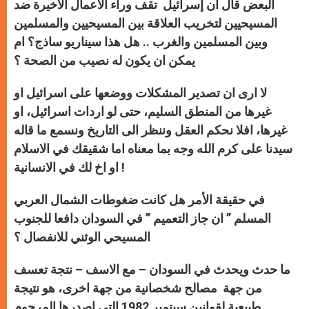
البعض قال ان إسرائيل تقف وراء الأعمال الاخيرة ضد
المسيحيين لتخريب العلاقة بين المسيحيين والمسلمين
وبين المسلمين والغرب .. هل هذا سيناريو ساذج؟ ام
يمكن ان يكون له نصيب من الصحة ؟
لا ارى ان تصدير المشكلات ووضعها على اسرائيل او
غيرها من المنطق السليم، حتى لو اردات اسرائيل، او
غيرها، افلا نحكم العقل وننظر الى التاريخ ونسمع ما قاله
سيدنا على كرم الله وجه بما معناه اما شقيقك في الاسلام
او اخ لك في الانسانية !
في حقيقة الأمر هل كانت ضغوطات الشمال العربي
المسلم ” ان جاز التعميم ” في السودان دافعا للجنوب
المسيحي الوثني للانفصال ؟
ما حدث ويحدث في السودان – مع الاسف – نتجة تعسف
من جهة مصالح شخصانية من جهة اخرى، هو نتيجة
طبيعية لقوانين سبتمبر 1982 التي اصدرها المرحوم