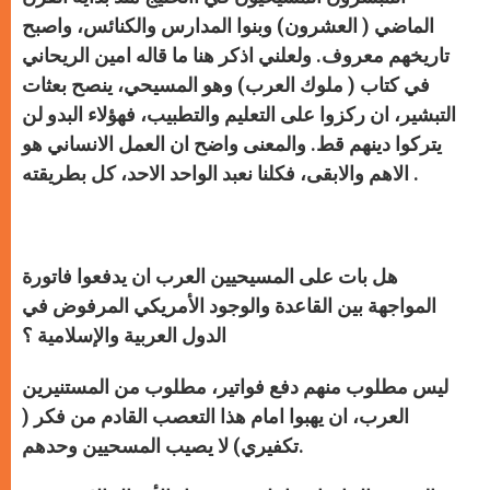
الماضي ( العشرون) وبنوا المدارس والكنائس، واصبح
تاريخهم معروف. ولعلني اذكر هنا ما قاله امين الريحاني
في كتاب ( ملوك العرب) وهو المسيحي، ينصح بعثات
التبشير، ان ركزوا على التعليم والتطبيب، فهؤلاء البدو لن
يتركوا دينهم قط. والمعنى واضح ان العمل الانساني هو
الاهم والابقى، فكلنا نعبد الواحد الاحد، كل بطريقته .
هل بات على المسيحيين العرب ان يدفعوا فاتورة
المواجهة بين القاعدة والوجود الأمريكي المرفوض في
الدول العربية والإسلامية ؟
ليس مطلوب منهم دفع فواتير، مطلوب من المستنيرين
العرب، ان يهبوا امام هذا التعصب القادم من فكر (
تكفيري) لا يصيب المسحيين وحدهم.