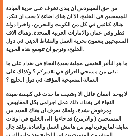
من حق السينودس ان يبدي تخوف على حرية العبادة
للمسحيين في الخليج، الا ان هناك اضاءة لا يجب ان تنكر،
هناك كنائس في كل من الكويت والبحرين، واخيرا دولة
قطر وفي عمان والامارات العربية المتحدة. وهناك الاف
المسيحيين ينعمون بحرية العمل والنشاط الديني في دول
الخليج، ونرجو ان تتوسع هذه الحرية.
ما هو التأثير النفسي لعملية سيدة النجاة في بغداد على ما
تبقى من مسيحي العراق في تقديركم ؟ وكذلك على
العمالة المسيحية المؤقتة في دول الخليج ؟
لا يوجد انسان عاقل الا وشجب ما حدث في كنيسة سيدة
النجاة في بغداد، ذلك عمل اجرامي بكل المقاييس،
ومرفوض بشدة، ولعلك تعرف ان هناك العديد من
المسيحيين ( والارمن) قد جاءوا الى الخليج في اوقات
سابقة لما يوفره لهم من هامش العمل والعبادة. ولقد جال
المبشرون المسيحيون في االخليج منذ بداية القرن