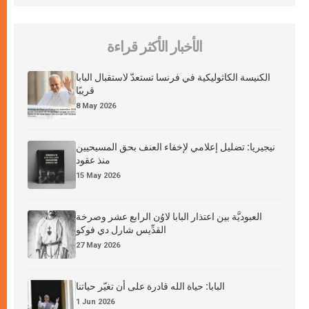
الأخبار الأكثر قراءة
الكنيسة الكاثوليكية في فرنسا تستعدّ لاستقبال البابا
قريبًا
8 May 2026
نيجيريا: تضليل إعلامي لإخفاء العنف بحق المسيحيين
منذ عقود
15 May 2026
العبوديَّة بين اعتذار البابا لاوُن الرابع عشر وصرخة
القدِّيس شارل دي فوكو
27 May 2026
البابا: حياة الله قادرة على أن تغيّر حياتنا
1 Jun 2026