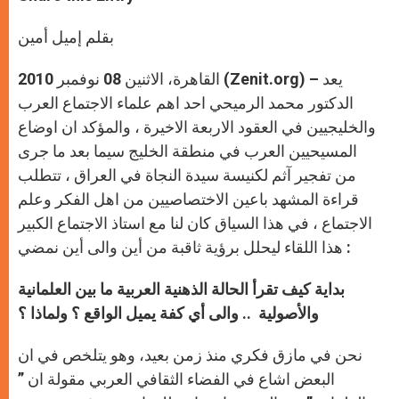
s
e
b
t
e
A
n
o
e
p
g
o
r
بقلم إميل أمين
p
e
k
r
القاهرة، الاثنين 08 نوفمبر 2010 (Zenit.org) – يعد
الدكتور محمد الرميحي احد اهم علماء الاجتماع العرب
والخليجيين في العقود الاربعة الاخيرة ، والمؤكد ان اوضاع
المسيحيين العرب في منطقة الخليج سيما بعد ما جرى
من تفجير آثم لكنيسة سيدة النجاة في العراق ، تتطلب
قراءة المشهد باعين الاختصاصيين من اهل الفكر وعلم
الاجتماع ، في هذا السياق كان لنا مع استاذ الاجتماع الكبير
هذا اللقاء ليحلل برؤية ثاقبة من أين والى أين نمضي :
بداية كيف تقرأ الحالة الذهنية العربية ما بين العلمانية
والأصولية .. والى أي كفة يميل الواقع ؟ ولماذا ؟
نحن في مازق فكري منذ زمن بعيد، وهو يتلخص في ان
البعض اشاع في الفضاء الثقافي العربي مقولة ان ”