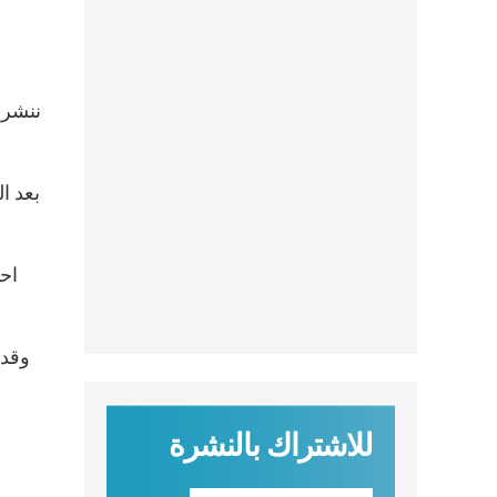
بعد ا
احت
وقد 
للاشتراك بالنشرة