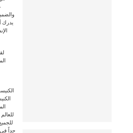
ع
والضمير
يدرك أ
الإن
لق
الم
الكنيسة
الكني
الم
للعالم 
للجميع
جداً في 