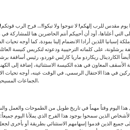
لى التي أعلناها، أود أن أحييكم أنتم الحاضرين هنا للمشاركة في 
لكة إسبانيا اللذين أرادا الانضمام إلينا بمودة. كما أوجه تحيات
ة برشلونة، على كلماته الترحيبية ودعوته لتكريس كنيسة العائلة 
يضاً الكاردينال ريكاردو ماريا كارلس غوردو، رئيس أساقفة برشل
الأسقف المعاون في هذه الكنيسة الاستثنائية، إضافة إلى الكهنة
كين في هذا الاحتفال الرسمي. في الوقت عينه، أوجه تحيات الاح
الجماعات المسيحية الأخرى الذين يتحدون مع فرحنا ومع فعل شكرنا لله.
ذا اليوم وقتاً مهماً في تاريخ طويل من الطموحات والعمل والسخ
لأشخاص الذين سمحوا بوجود هذا الفرح الذي يملأنا اليوم جميعاً
لى جميع الذين قدموا إسهامهم الاستثنائي بطريقة أو بأخرى لجعل