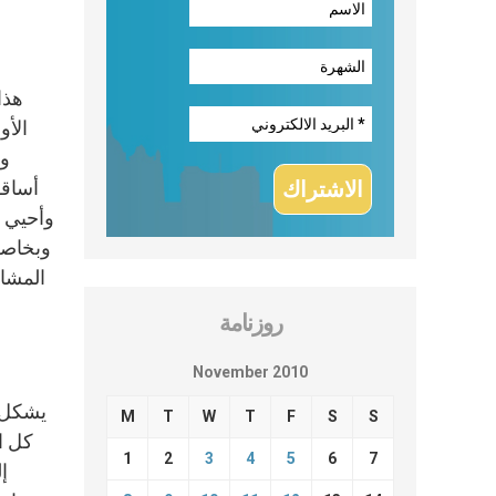
الأو
وم
أساقف
وأحيي أ
وبخاصة 
المشار
روزنامة
November 2010
يشكل ه
M
T
W
T
F
S
S
كل ا
1
2
3
4
5
6
7
إ