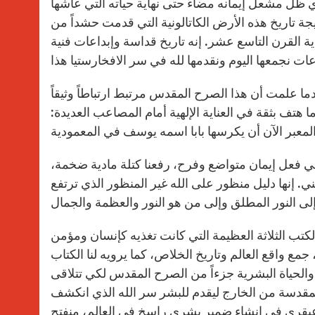
ظل مشعل إيمانه مضاءً حتى نهاية حياته التي عاشها
 تاريخ هذه الأرض الكاتالونية التي قدمت حشداً من
 القرن التاسع عشر. إنه تاريخ قداسة وإبداعات فنية
دما علمت أن هذا الصرح المقدس مرتبط ارتباطاً وثيقاً
 هتف بثقة في العناية الإلهية أمام المصاعب العديدة:
في فعل إيمان متواضع وفرح، رفعنا كتلة مادية ضخمة،
ي. إنها دليل منظور على الله غير المنظور الذي ترتفع
لكتب الثلاثة العظيمة التي كانت تغذيه كإنسان ومؤمن
مع واقع العالم وتاريخ الخلاص، كما يرويه لنا الكتاب
 والحياة البشرية جزءاً من الصرح المقدس لكي تتلاقى
المقدسة من الخارج ليقدم للبشر سر الله الذي انكشف
عبقري في إنشاء ضمير بشري راسخ في العالم، منفتح