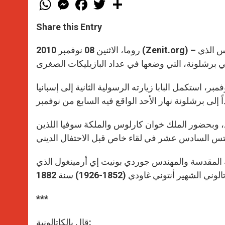
W
M
F
T
S
h
e
a
w
h
a
s
c
i
a
t
s
e
t
r
Share this Entry
s
e
b
t
e
A
n
o
e
p
g
o
r
روما، الاثنين 08 نوفمبر 2010 (Zenit.org) – ننشر في ما يلي العظة التي ألقاها بندكتس السادس عشر خلال القداس الذي
p
e
k
r
، استكمل البابا زيارته الرسولية الثانية إلى إسبانيا
، وبحضور الملك خوان كارلوس والملكة سوفيا اللذين
 المقدسة والمهندس جوردي بونيت إي أرمينغول الذي
***
قال بالكاتالونية: