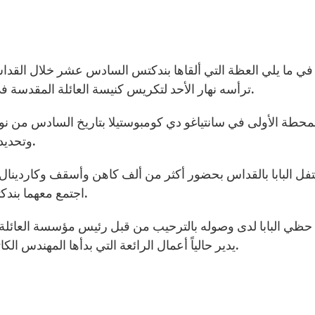
ترأسه نهار الأحد لتكريس كنيسة العائلة المقدسة في برشلونة، التي وضعها في عداد البازيليكات الصغرى.
لمحطة الأولى في سانتياغو دي كومبوستيلا بتاريخ السادس من نوفمبر
وتحديداً إلى برشلونة نهار الأحد الواقع فيه السابع من نوفمبر.
فل البابا بالقداس بحضور أكثر من ألف كاهن وأسقف وكاردينال
اجتمع معهما بندكتس السادس عشر في لقاء خاص قبل الاحتفال الديني.
حظي البابا لدى وصوله بالترحيب من قبل رئيس مؤسسة العائلة
يدير حالياً أعمال الرائعة التي بدأها المهندس الكاتالوني الشهير أنتوني غاودي (1852-1926) سنة 1882.