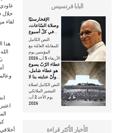
غاودي 
البابا فرنسيس
خلال ف
الإفخارستيّا
لقاء من
وصلاة السّاعات،
في كلّ أسبوع
وكلّ يوم، هما
النص الكامل
هذا ا
النَّفَس في حياة
للمقابلة العامّة مع
الكنيسة
المؤمنين يوم
الأربعاء 5 آب 2026
تك
عطاء الرّبّ يسوع
هو عطاء شامل،
وعالمه
وأنّ عنايته بنا لا
تغيب عنّا أبدًا
النص الكامل لصلاة
التبشير الملائكي
انط
يوم الأحد 2 آب
2026
اعتبر
الم
كبي
الأخبار الأكثر قراءة
أخلاقي 