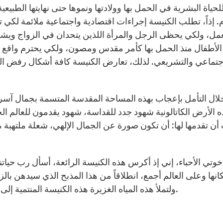
لحياة البشرية في الحمل بها وولادتها ونموها حتى نهايتها الطبيعي
. إذاً، تطلب الكنيسة إجراءات اقتصادية واجتماعية ملائمة لكي 
عمل، ولكي يحظى الرجل والمرأة اللذين يتحدان في الزواج ويشكل
الأطفال منذ الحمل بها كأمر مقدس ومصون، ولكي يحترم واقع ا
جتماعي والتشريعي. لذلك، تعارض الكنيسة كافة أشكال رفض الحي
ال التأمل بإعجاب بهذه المساحة المقدسة المتسمة بجمال آسر وت
 الأرض الكاتالونية شهود جدد للقداسة، شهود يقدمون للعالم الخ
ن تقدمها لها: أن تكون صورة عن الجمال الإلهي، شعلة ملتهبة من
خوتي الأحباء، إني إذ أكرس هذه الكنيسة الرائعة، أسأل رب حياتن
نها وعلى العالم أجمع، انطلاقاً من هذا المذبح الذي سيدهن ب
ولتملأ هذه المياه الغزيرة هذه الكنيسة المنتمية إلى الأسقفية ورعاتها ومؤمنيها بالإيمان والحيوية الرسولية.