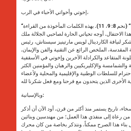
إخوتي وأخواتي الأحباء في الرب،
“هذا يوم مقدس للرب إلهكم! لا تنوحوا ولا تبكوا!… فرح الرب قوتكم!” (نحم 8: 9، 11). بهذه الكلمات المأخوذة من القراءة
هذا الاحتفال. أوجه تحياتي الحارة لصاحبي الجلالة ملك
 الشكر لنيافة الكاردينال لويس مارتينيز سيستاش، رئيس
المقدسة، الملخص الرائع عن التقنية والفن والإيمان.
ونة المتقاعد والكرادلة الآخرين وإخوتي في الأسقفية
 والشمامسة والإكليريكيين والرهبان والمؤمنين الكثر
ترام للسلطات الوطنية والإقليمية والمحلية ولأعضاء
وبالإسبانية:
اء، تاريخ يستمر منذ أكثر من قرن. أود الآن أن أذكر
: من رعاة إلى منفذي هذا العمل؛ من مهندسين وبنائين
 بناء هذا الصرح ممكناً. ونتذكر بخاصة من كان محرك