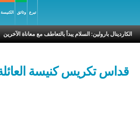
تبرع
وثائق
الكنيسة و
ليّة
الكاردينال بارولين: السلام يبدأ بالتعاطف مع معانا
قداس تكريس كنيسة العائلة