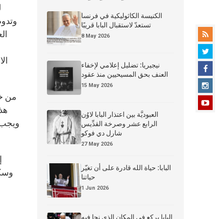
ل
الكنيسة الكاثوليكية في فرنسا
وتدوم
تستعدّ لاستقبال البابا قريبًا
ال
8 May 2026
الا
نيجيريا: تضليل إعلامي لإخفاء
العنف بحق المسيحيين منذ عقود
15 May 2026
من خل
هذه
العبوديَّة بين اعتذار البابا لاوُن
ويجب أ
الرابع عشر وصرخة القدِّيس
شارل دي فوكو
27 May 2026
إ
البابا: حياة الله قادرة على أن تغيّر
وسكا
حياتنا
1 Jun 2026
البابا يركع في المكان الذي نجا فيه