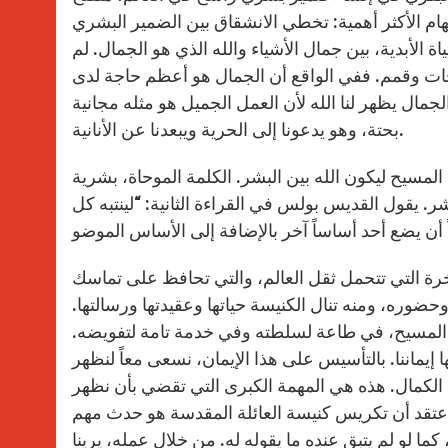
مهام الأكثر أهمية: تخطي الانشقاق بين الضمير البشري
 الأبدية، بين جمال الأشياء والله الذي هو الجمال. لم
 وقمم. ففي الواقع أن الجمال هو أعظم حاجة لدى
الجمال يظهر لنا الله لأن العمل الجميل هو مثله مجانية
بحتة، وهو يدعونا إلى الحرية ويبعدنا عن الأنانية.
المسيح ليكون الله بين البشر. الكلمة الموحاة، بشرية
ر. يقول القديس بولس في القراءة الثانية: “لينتبه كل
أن يضع أحد أساساً آخر بالإضافة إلى الأساس الموضو
1، 11). الرب يسوع هو الصخرة التي تتحمل ثقل العالم، والتي تحافظ على تماسك
حضوره، ومنه تنال الكنيسة حياتها وعقيدتها ورسالتها.
ة المسيح، في طاعة لسلطته وفي خدمة تامة لتفويضه.
إيماننا. بالتأسيس على هذا الإيمان، نسعى معاً لنظهر
في الكمال. هذه هي المهمة الكبرى التي تقضي بأن نظهر
ا، أعتقد أن تكريس كنيسة العائلة المقدسة هو حدث مهم
ا لو لم يتبق عنده ما يقوله له. من خلال عمله، يرينا