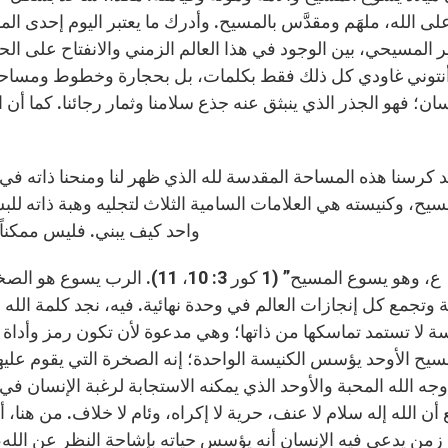
لى الله، ملهَم ومقدَّس بالمسيح. وأدرك ما يعتبر اليوم إحدى ال
 المسيحي، بين الوجود في هذا العالم الزمني والانفتاح على الحياة
نتوني غاودي كل ذلك فقط بكلمات، بل بحجارة وخطوط ومساحات
سان؛ فهو الجذر الذي ينبثق عنه جذع سلامنا وثمار رجائنا. كما أن 
د كرسنا هذه المساحة المقدسة لله الذي ظهر لنا ومنحنا ذاته في 
سيح، وكنيسته هي العلامات السامية الثلاث لتجليه وهبة ذاته للبش
واحد كيف يبني. فليس ممكناً 
ع، وهو يسوع المسيح” (1 كور 3: 0
 وتجمع كل إنجازات العالم في وحدة نهائية. فيه، نجد كلمة الله و
سة لا تستمد تماسكها من ذاتها؛ وهي مدعوة لأن تكون رمز وأدا
سيح الأوحد يؤسس الكنيسة الواحدة؛ إنه الصخرة التي يقوم عليها 
وجه الله المحبة والأوحد الذي يمكنه الاستجابة لرغبة الإنسان 
 أن الله إله سلام لا عنف، حرية لا إكراه، وئام لا خلاف. من هن
زمن يدعي فيه الإنسان أنه يؤسس حياته بإشاحة النظر عن الله، كم