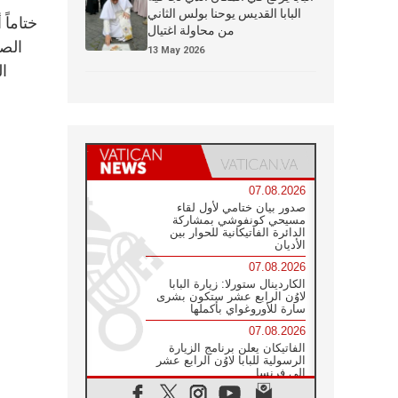
البابا القديس يوحنا بولس الثاني
ختاماً
من محاولة اغتيال
الصم
13 May 2026
ال
07.08.2026
صدور بيان ختامي لأول لقاء
مسيحي كونفوشي بمشاركة
الدائرة الفاتيكانية للحوار بين
الأديان
07.08.2026
الكاردينال ستورلا: زيارة البابا
لاوُن الرابع عشر ستكون بشرى
سارة للأوروغواي بأكملها
07.08.2026
الفاتيكان يعلن برنامج الزيارة
الرسولية للبابا لاوُن الرابع عشر
إلى فرنسا
07.08.2026