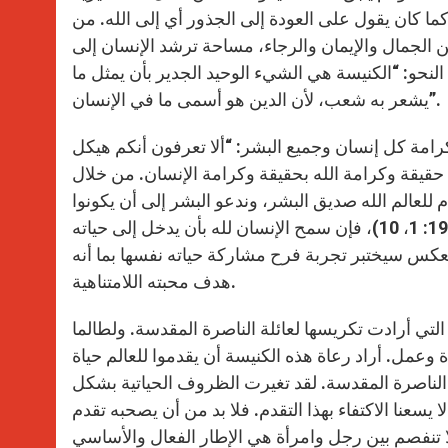
 كما كان يقول على العودة إلى الجذور أي إلى الله. من
 الجمال والإيمان والرجاء، مساحة ترشد الإنسان إلى
نحو: “الكنيسة هي الشيء الوحيد الجدير بأن يمثل ما
يشعر به شعب، لأن الدين هو أسمى ما في الإنسان”.
كرامة كل إنسان وجميع البشر: “ألا تعرفون أنكم هيكل
مقدس، وهو أنتم” (1 كور 3: 16، 17). هنا، تتحد حقيقة وكرامة الله بحقيقة وكرامة الإنسان. من خلال
 للعالم الله صديق البشر، وندعو البشر إلى أن يكونوا
أصدقاء الله. وكما يعلم فصل زكا الذي يتحدث عنه إنجيل اليوم (لو 19: 1، 10)، فإن سمح الإنسان لله بأن يدخل إلى حياته
لعكس سيختبر تجربة فرح مشاركة حياته نفسها بما أنه
هدف محبته اللامتناهية.
تي أرادت تكريسها لعائلة الناصرة المقدسة. ولطالما
مل. أراد رعاة هذه الكنيسة أن يقدموا للعالم حياة
 الناصرة المقدسة. لقد تغيرت الظروف الحياتية بشكل
لا يسعنا الاكتفاء بهذا التقدم. فلا بد من أن يصحبه تقدم
 لا تنفصم بين رجل وامرأة هي الإطار الفعال والأساسي