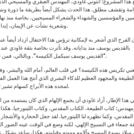
 هذا المشروع: أنتوني غاودي، المهندس العبقري والمسيحي الذي 
مة وتقشف مطلق. هذا الحدث يشكل أيضاً بطريقة ما ذورة ونتيجة
ين والمؤسسين والشهداء والشعراء المسيحيين، بخاصة منذ نهاية
وشعرية نشأت عن الإيمان، إبداعات نجمعها اليوم ونقدمها لله في سر الافخارستيا هذا.
 الفرح الذي أشعر به لإمكانية ترؤس هذا الاحتفال ازداد أيضاً عن
بالقديس يوسف منذ بداياته. وقد تأثرت بخاصة بثقة غاودي عندما
“القديس يوسف سيكمل الكنيسة”. وبالتالي، فمن المعبر الآن أن يكرسها بابا اسمه يوسف في المعمودية.
عني تكريس هذه الكنيسة؟ في قلب العالم، أمام الله والبشر، و
لطبيعة والمجهود العظيم للذكاء البشري الذي أنتج هذا العمل الفن
لمجده هذه الأبراج كسهام تشير إلى النور المطلق وإلى من هو النور والعظمة والجمال.
 هذا الإطار، أراد غاودي أن يجمع الإلهام الذي كان يستمده من ا
هندس: كتاب الطبيعة، الكتاب المقدس، وكتاب الليتورجيا. هكذا، ج
المقدس، وكما تظهره لنا الليتورجيا. لقد جعل الحجارة والأشجار
قة جمعاء في التسبيح الإلهي، لكنه وضع في الوقت عينه الصور 
ميلاد يسوع المسيح وآلامه وموته وقيامته. هكذا، ساعد بشكل 