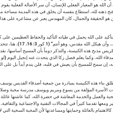
أن الله هو المعيار الفعلي للإنسان، أن سر الأصالة الفعلية يقوم
تح ذهنه لله، استطاع بنفسه أن يخلق في هذه المدينة مساحة من
 هو الحقيقة والجمال. كان المهندس يعبر عن مشاعره على هذا ال
لتأكيد على الله يحمل في طياته التأكيد والحفاظ العظيمين على 
الله… وأن هيكل الله 
ريس مذبح هذه الكنيسة، والتذكر دوماً بأن المسيح أساسها، نقدم
، إن سمح للمسيح بأن يعيش في قلبه، فلن يندم أبداً بل على ا
لق بناء هذه الكنيسة بمبادرة من جمعية أصدقاء القديس يوسف ال
ت الأسرة المؤلفة من يسوع ومريم ويوسف مدرسة محبة وصلاة وع
حبة والعمل والخدمة المعاشة في حضرة الله، كما عاشتها عائلة
ر ومعها تقدمنا كثيراً في المجالات التقنية والاجتماعية والثقافية. 
كالاهتمام بالعائلة وحمايتها ومساعدتها لأن المحبة السخية التي