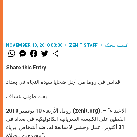
كنيسة محليّة
ZENIT STAFF
NOVEMBER 10, 2010 00:00
W
M
F
T
S
h
e
a
w
h
a
s
c
i
a
t
s
e
t
r
Share this Entry
s
e
b
t
e
A
n
o
e
p
g
o
r
قداس في روما من أجل ضحايا سيدة النجاة في بغداد
p
e
k
r
بقلم طوني عساف
روما، الأربعاء 10 نوفمبر 2010 (zenit.org). – “الاعتداء
الفظيع على الكنيسة السريانية الكاثوليكية في بغداد في
31 أكتوبر، عمل وحشي لا سابقة له، ضد أشخاص أبرياء
مجتمعين للصلاة”.