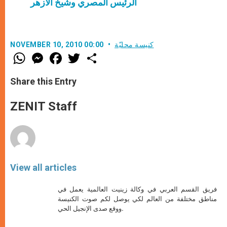
الرئيس المصري وشيخ الأزهر
كنيسة محليّة
NOVEMBER 10, 2010 00:00
W
M
F
T
S
h
e
a
w
h
a
s
c
i
a
t
s
e
t
r
Share this Entry
s
e
b
t
e
A
n
o
e
p
g
o
r
ZENIT Staff
p
e
k
r
View all articles
فريق القسم العربي في وكالة زينيت العالمية يعمل في
مناطق مختلفة من العالم لكي يوصل لكم صوت الكنيسة
ووقع صدى الإنجيل الحي.