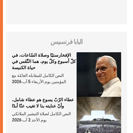
البابا فرنسيس
الإفخارستيّا وصلاة السّاعات، في
كلّ أسبوع وكلّ يوم، هما النَّفَس في
حياة الكنيسة
النص الكامل للمقابلة العامّة مع
المؤمنين يوم الأربعاء 5 آب 2026
عطاء الرّبّ يسوع هو عطاء شامل،
وأنّ عنايته بنا لا تغيب عنّا أبدًا
النص الكامل لصلاة التبشير الملائكي
يوم الأحد 2 آب 2026