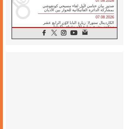
07.08.2026
صدور بيان ختامي لأول لقاء مسيحي كونفوشي
بمشاركة الدائرة الفاتيكانية للحوار بين الأديان
07.08.2026
الكاردينال ستورلا: زيارة البابا لاوُن الرابع عشر
ستكون بشرى سارة للأوروغواي بأكملها
07.08.2026
الفاتيكان يعلن برنامج الزيارة الرسولية للبابا لاوُن
الرابع عشر إلى فرنسا
07.08.2026
في الذكرى الـ ٨١ لحادثة هيروشيما الكنيسة في
اليابان تنظم ١٠ أيام للصلاة على نية السلام
07.08.2026
الكنيسة في الأوروغواي: زيارة البابا ستعزز
الإيمان والرجاء
06.08.2026
الاجتماع الشهري للمطارنة الموارنة
06.08.2026
الكاردينال روسي: زيارة البابا لاوُن إلى الأرجنتين
هي تكريم للبابا فرنسيس
06.08.2026
زيارة البابا إلى البيرو ستكون زمن نعمة ومصالحة
ورجاء