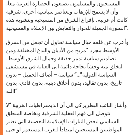
المسيحيون والمسلمون يصنعون الحضارة العربية معاً،
وأن لا يسمح للإرهاب ولعناصر سياسية أخرى، شرقية
كانت أم غربية، بإفراغ الشرق من المسيحية وبتشويه هذه
الصورة الجميلة للحوار والتعايش بين الإسلام والمسيحية”.
وأعرب عن قلقه حيال سياسة تحاول أن تجعل من الشرق
الأوسط مجرد “مزيج من الأديان والبدع المختلفة ومن
تصاميم سياسة تدمر حقيقة وجمال الشرق الأوسط،
لتخلق منه وحشاً بحاجة دائمة الى العناية في مستشفى
السياسة الدولية”…” سياسة – أضاف الجميل – بدون
تاريخ، بدون تقاليد، بدون أخلاق دينية، بدون فادي، بدون
الله!”
وأشار النائب البطريركي الى أن الديمقراطيات الغربية “لا
تتوصل الى فهم العقلية الشرقية وبخاصة المنطق
السياسي لبعض التيارات الإسلامية التعصبية التي تعتبر
المواطينين المسيحيين امتداداً للغرب المستعمِر او حتى