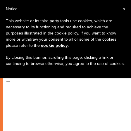
AR
Notice
x
This website or its third party tools use cookies, which are
necessary to its functioning and required to achieve the
purposes illustrated in the cookie policy. If you want to know
"الشرق الأوسط، ضحية سياسة بدون
more or withdraw your consent to all or some of the cookies,
please refer to the
cookie policy
.
تاريخ، بدون تقاليد، بدون أخلاق دينية،
بدون فادي، بدون الله!"
By closing this banner, scrolling this page, clicking a link or
continuing to browse otherwise, you agree to the use of cookies.
–