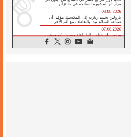
مزار أم المشورة الصالحة في جناتزانو
08.08.2026
بارولين يختتم زيارته إلى المكسيك مؤكدا أن
صناعة السلام تبدأ بالتعاطف مع ألم الآخر
07.08.2026
صدور بيان ختامي لأول لقاء مسيحي كونفوشي
بمشاركة الدائرة الفاتيكانية للحوار بين الأديان
07.08.2026
الكاردينال ستورلا: زيارة البابا لاوُن الرابع عشر
ستكون بشرى سارة للأوروغواي بأكملها
07.08.2026
الفاتيكان يعلن برنامج الزيارة الرسولية للبابا لاوُن
الرابع عشر إلى فرنسا
07.08.2026
في الذكرى الـ ٨١ لحادثة هيروشيما الكنيسة في
اليابان تنظم ١٠ أيام للصلاة على نية السلام
07.08.2026
الكنيسة في الأوروغواي: زيارة البابا ستعزز
الإيمان والرجاء
06.08.2026
الاجتماع الشهري للمطارنة الموارنة
06.08.2026