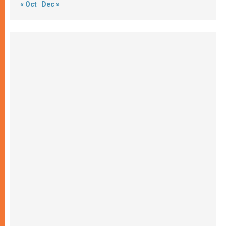
« Oct
Dec »