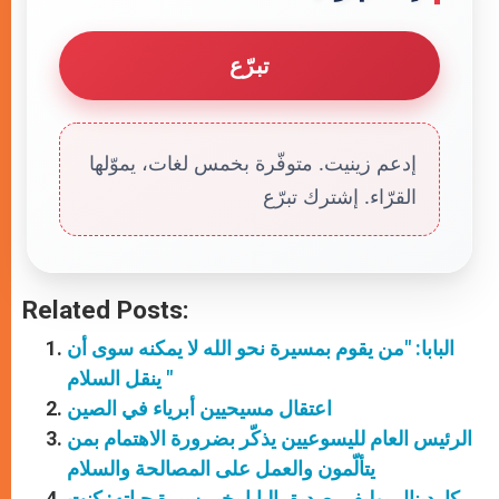
تبرّع
إدعم زينيت. متوفّرة بخمس لغات، يموّلها
القرّاء. إشترك تبرّع
Related Posts:
البابا: "من يقوم بمسيرة نحو الله لا يمكنه سوى أن
ينقل السلام "
اعتقال مسيحيين أبرياء في الصين
الرئيس العام لليسوعيين يذكّر بضرورة الاهتمام بمن
يتألّمون والعمل على المصالحة والسلام
كاردينال بوليفي صديق البابا يخبر سيرة حياته: كنت