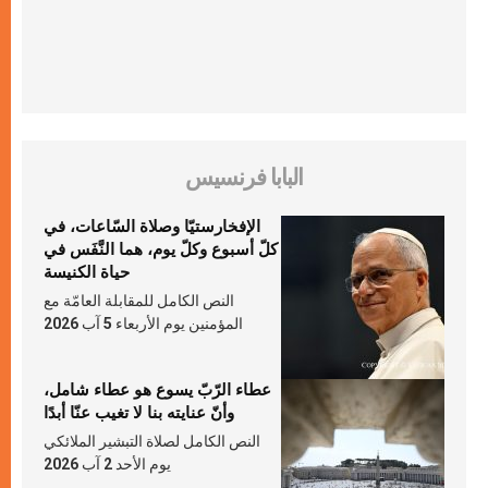
البابا فرنسيس
الإفخارستيّا وصلاة السّاعات، في
كلّ أسبوع وكلّ يوم، هما النَّفَس في
حياة الكنيسة
النص الكامل للمقابلة العامّة مع
المؤمنين يوم الأربعاء 5 آب 2026
عطاء الرّبّ يسوع هو عطاء شامل،
وأنّ عنايته بنا لا تغيب عنّا أبدًا
النص الكامل لصلاة التبشير الملائكي
يوم الأحد 2 آب 2026