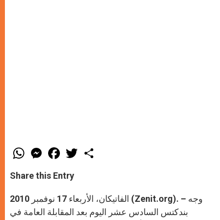
W
M
F
T
S
h
e
a
w
h
a
s
c
i
a
t
s
e
t
r
Share this Entry
s
e
b
t
e
A
n
o
e
p
g
o
r
الفاتيكان، الأربعاء 17 نوفمبر 2010 (Zenit.org). – وجه
p
e
k
r
بندكتس السادس عشر اليوم بعد المقابلة العامة في