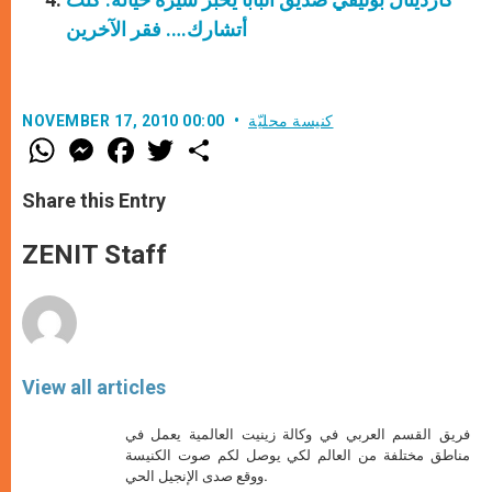
أتشارك…. فقر الآخرين
كنيسة محليّة
NOVEMBER 17, 2010 00:00
W
M
F
T
S
h
e
a
w
h
a
s
c
i
a
t
s
e
t
r
Share this Entry
s
e
b
t
e
A
n
o
e
p
g
o
r
ZENIT Staff
p
e
k
r
View all articles
فريق القسم العربي في وكالة زينيت العالمية يعمل في
مناطق مختلفة من العالم لكي يوصل لكم صوت الكنيسة
ووقع صدى الإنجيل الحي.