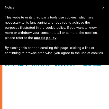
AR
Notice
x
This website or its third party tools use cookies, which are
necessary to its functioning and required to achieve the
purposes illustrated in the cookie policy. If you want to know
البابا يطالب بإخلاء سبيل آسيا بيبي
more or withdraw your consent to all or some of the cookies,
please refer to the
cookie policy
.
By closing this banner, scrolling this page, clicking a link or
–
continuing to browse otherwise, you agree to the use of cookies.
كنيسة محليّة
ZENIT STAFF
NOVEMBER 17, 2010 00:00