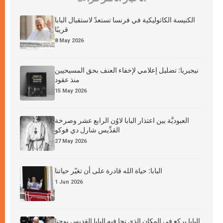
الكنيسة الكاثوليكية في فرنسا تستعدّ لاستقبال البابا
قريبًا
8 May 2026
نيجيريا: تضليل إعلامي لإخفاء العنف بحق المسيحيين
منذ عقود
15 May 2026
العبوديَّة بين اعتذار البابا لاوُن الرابع عشر وصرخة
القدِّيس شارل دي فوكو
27 May 2026
البابا: حياة الله قادرة على أن تغيّر حياتنا
1 Jun 2026
البابا يركع في المكان الذي نجا فيه البابا القديس يوحنا