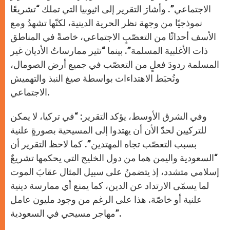
الاجتماعي”. وأشارَ التقرير إلى اثيوبيا التي تملك “تشريعًا
نموذجيًا من وجهة نظر الحرية الدينية، لكنّها تشهدُ ومع
الأسف أحداثًا من التعصّبٍ الاجتماعي، خاصةً في المناطق
ذات الأغلبية المسلمة”. بينما “تثير ممارساتُ الأديان غير
المسلمة ردودَ فعلٍ من التعصّب في جميع أرض الصومال،
وتُحبَط الاهتداءات بواسطة صيغ النبذ والتهميش
الاجتماعي.
وفي الشرق الأوسط، يؤكد التقرير: “في تركيا، لا يمكن
للتركيين لحدّ الأن أن يهتدوا إلى المسيحية بصورةٍ علنية
بسبب التعصّب تجاه المهتدين”. كما لاحظ التقرير أن
“السعودية واليمن هما من دول الخليج التي يحكمها تشريعٌ
إسلامي متشدد، إذ يتضمنُ على سبيل المثال عقابَ الموت
لما يسمّى الارتداد عن الدين، كما يمنع أي ممارسة دينية
علنية أو خاصّة. هذا على الرغم من وجود مليون عامل
مهاجر مسيحي في السعودية”.