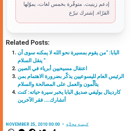
إدعم زينيت. متوفّرة بخمس لغات، يموّلها
القرّاء. إشترك تبرّع
Related Posts:
البابا: "من يقوم بمسيرة نحو الله لا يمكنه سوى أن
ينقل السلام "
اعتقال مسيحيين أبرياء في الصين
الرئيس العام لليسوعيين يذكّر بضرورة الاهتمام بمن
يتألّمون والعمل على المصالحة والسلام
كاردينال بوليفي صديق البابا يخبر سيرة حياته: كنت
أتشارك…. فقر الآخرين
كنيسة محليّة
NOVEMBER 25, 2010 00:00
W
M
F
T
S