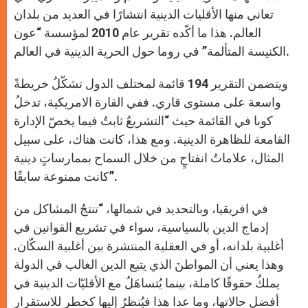
تعاني منها الأقليات الدينية انتشارًا في العديد من بلدان
العالم. هذا ما أكّده تقرير عام 2010 لمؤسسة “عون
الكنيسة المتألمة” في روما حول الحرية الدينية في العالم.
ويتضمن التقرير 194 قائمة لمختلف الدول تشكّلُ خريطةً
واسعة على مستوى قاري. ففي القارة الامريكية، تدخلُ
كوبا في القائمة حيث “التشريعُ ثابتٌ فيما يخصّ الإدارة
القامعة للظاهرة الدينية. ومع هذا، كانت هناك، على سبيل
المثال، علاماتُ انفتاحٍ من خلال السماح بممارساتٍ دينية
كانت ممنوعة سابقًا”.
في افريقيا، وبالتحديد في شمالها، “تنتجُ المشاكل من
إدماج الدين بالسياسية، سواء في تشريع القوانين في
أغلبية بلدانه، أو في العقلية المنتشرة بين أغلبية السكّان.
وهذا يعني أن المواطنَ الذي يتبع الدين الغالب في الدولة
يملكُ حقوقًا كاملة، بينما يُتساهَلُ مع الأقليّات الدينية في
أفضل حالاتها، وما عدا هذا فيُنظرُ إليها كخطر للاستقرار