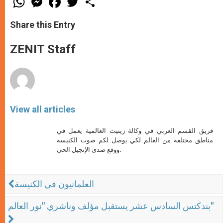
h
e
a
w
h
a
s
c
i
a
t
s
e
t
r
Share this Entry
s
e
b
t
e
A
n
o
e
p
g
o
r
ZENIT Staff
p
e
k
r
View all articles
فريق القسم العربي في وكالة زينيت العالمية يعمل في
مناطق مختلفة من العالم لكي يوصل لكم صوت الكنيسة
ووقع صدى الإنجيل الحي.
العلمانيون في الكنيسة
بندكتس السادس عشر يستقبل مؤلف وناشري "نور العالم"