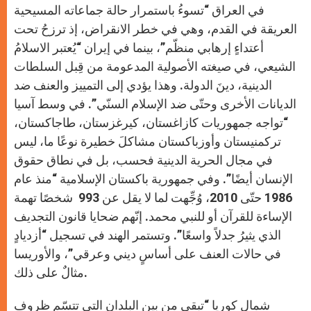
في العراق “تسوءُ باستمرار حالة جماعاته المسيحية
العريقة في القدم، وهي في خطر الانقراض، إذ ترزحُ تحت
أعتداءٍ إرهابي منظّم”، بينما في إيران “يُعتبر الاسلامُ
الشيعي، في صيغته الأصولية المدعومة من قِبل السلطات
الدينية، دينَ الدولة. وهذا يؤدي إلى التمييز والعنف ضد
الديانات الأخرى وحتّى ضد الإسلام السنّي”. في وسط آسيا
“تواجه جمهوريات كازاغستان، كيرغزستان، طاجاكستان،
تركمنيستان وأوزباكستان مشاكلَ خطيرة نوعًا ما، ليس
في مجال الحرية الدينية فحسب، بل في نطاق حقوق
الإنسان أيضًا”. وفي جمهورية باكستان الإسلامية “منذ عام
1986 حتّى 2010، وُجِّهت لما لا يقل عن 993 شخصًا تهمة
الإساءة للقرآن أو للنبي محمد. إنّهم ضحايا قانون التجديف
الذي يثيرُ جدلاً واسعًا”. وتستمر الهند في تسجيل “أزديادٍ
في حالات العنف على أساسٍ ديني وعرقي”، والأوريسا
مثالٌ على ذلك.
شمال كوريا “تبقى من بين البلدان التي تتسّم ظروف