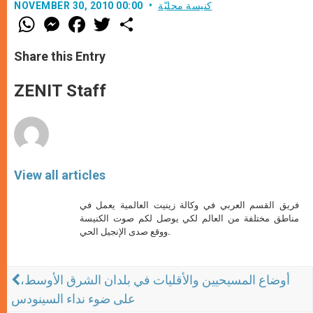
كنيسة محليّة
NOVEMBER 30, 2010 00:00
W
M
F
T
S
h
e
a
w
h
a
s
c
i
a
t
s
e
t
r
Share this Entry
s
e
b
t
e
A
n
o
e
p
g
o
r
ZENIT Staff
p
e
k
r
View all articles
فريق القسم العربي في وكالة زينيت العالمية يعمل في
مناطق مختلفة من العالم لكي يوصل لكم صوت الكنيسة
ووقع صدى الإنجيل الحي.
أوضاع المسيحيين والأقليات في بلدان الشرق الأوسط،
على ضوء نداء السينودس