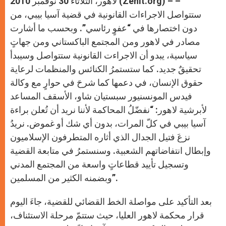
لاهور، الثلاثاء 30 نوفمبر 2010 (Zenit.org) – –
p
e
k
r
ستتواصل الاجراءات القانونية في قضية آسيا بيبي، من
دون اختصارها في “عفوٍ رئاسي”. وبحسب ما أشارت
مصادر في لاهور ومن المجتمع الباكستاني ومن جهاتٍ
سياسية، يبدو أن الاجراءت القانونية ستتواصل وسيبدأ
تحقيقٌ جديد. كما ستستمرُ الكنائس والمنظمات لرعاية
حقوق الإنسان، في دعمها كما شرحَ في حوارٍ مع وكالة
فيدس المونسنيور سبستيان شاو، الأسقف المساعد
لأبرشية لاهور: “نفضّلُ المحاكمة لأننا نريد أن تُعلن براءة
آسيا بيبي في كلّ المرات، بدون أي شك أو غموض. نريدُ
نزعَ فتيل الجدال الذي أثاره المتطرفون الإسلاميون
وإبطال انتفاضاتهم الشعبية. وسنستمرُ في متابعة القضية
وتسجيل تأييد قطاعاتٍ واسعة من المجتمع المدني
وبضمنه الكثير من المسلمين”.
بعد التأكيد على مواصلة الخط القضائي للقضية، جاءَ اليوم
قرار محكمة لاهور العليا، حيث ستتمّ مرحلة الاستئناف،