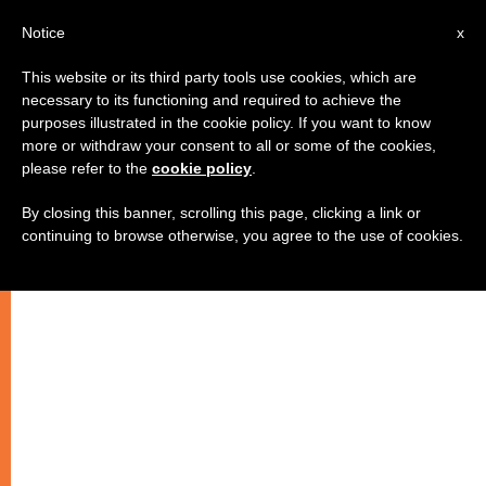
AR
Notice
x
This website or its third party tools use cookies, which are
necessary to its functioning and required to achieve the
purposes illustrated in the cookie policy. If you want to know
تواصل الاجراءات القانونية في قضية
more or withdraw your consent to all or some of the cookies,
please refer to the
cookie policy
.
آسيا بيبي في باكستان
By closing this banner, scrolling this page, clicking a link or
continuing to browse otherwise, you agree to the use of cookies.
–