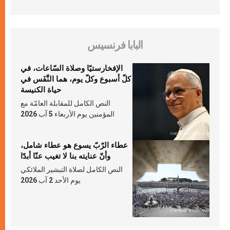
البابا فرنسيس
الإفخارستيّا وصلاة السّاعات، في
كلّ أسبوع وكلّ يوم، هما النَّفَس في
حياة الكنيسة
النص الكامل للمقابلة العامّة مع
المؤمنين يوم الأربعاء 5 آب 2026
عطاء الرّبّ يسوع هو عطاء شامل،
وأنّ عنايته بنا لا تغيب عنّا أبدًا
النص الكامل لصلاة التبشير الملائكي
يوم الأحد 2 آب 2026