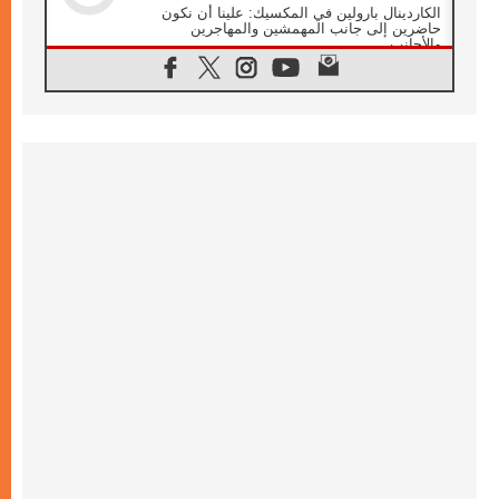
الكاردينال بارولين في المكسيك: علينا أن نكون
حاضرين إلى جانب المهمشين والمهاجرين
والأجانب
06.08.2026
البابا لاوُن الرابع عشر للشباب في أسيزي:
"أوروبا والعالم يبحثان اليوم عن قديسين جُدد
فيكم"
06.08.2026
البابا في أسيزي يتحدث إلى الشباب المشاركين
في لقاء الشباب الفرنسيسكاني
06.08.2026
البابا لاوُن الرابع عشر يبرق معزيا بوفاة
الكاردينال جوليو دوارتي لانغا
05.08.2026
في مقابلته العامة مع المؤمنين البابا لاوُن الرابع
عشر يواصل الحديث عن الدستور في الليتورجيا
المقدسة مسلطا الضوء على صلاة الكنيسة
05.08.2026
البابا لاوُن الرابع عشر يزور في تشرين الثاني
٢٠٢٦ أوروغواي والأرجنتين وبيرو
05.08.2026
خمسون عاما على استشهاد الأسقف الأرجنتيني
الطوباوي إنريكي أنجيليلي