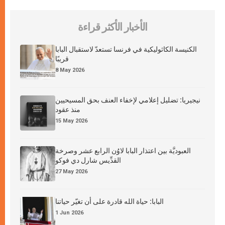
الأخبار الأكثر قراءة
الكنيسة الكاثوليكية في فرنسا تستعدّ لاستقبال البابا
قريبًا
8 May 2026
نيجيريا: تضليل إعلامي لإخفاء العنف بحق المسيحيين
منذ عقود
15 May 2026
العبوديَّة بين اعتذار البابا لاوُن الرابع عشر وصرخة
القدِّيس شارل دي فوكو
27 May 2026
البابا: حياة الله قادرة على أن تغيّر حياتنا
1 Jun 2026