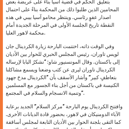
بتعليق الحكم في قضية آسيا بناءً على عريضة بعض
المحامين الذين طلبوا ذلك من المحكمة بناءً على احتمال
اصدار عفوٍ رئاسي. وينتظر محامو آسيا بيبي في هذه
النقطة تاريخ الجلسة الأولى في المرحلة الجديدة أمام
محكمة لاهور العليا.
وفي الوقت ذاته، اختتمت البارحة زيارة الكردينال جان
لويس تاوران، رئيس المجلس الحبري للحوار بين الأديان
إلى باكستان. وقال المونسنيور شاو: “نشكرُ البابا لإرساله
الكردينال تاوران ليرى عن كثب وضعنا ويسمع مشاكلنا
بتعاطفٍ كبير” وأشار الأسقف بأن “الكردينال مدحَ جهود
الكنيسة في باكستان من أجل بناء الجسور مع المسلمين
وتنمية الانسجام والسلام في المجتمع”.
وافتتح الكردينال يوم البارحة “مركز السلام” الجديد برعاية
الآباء الدومنيكان في لاهور، بحضور قادة الديانات الأخرى.
كما التقى بلجنة الحوار بين الأديان التابعة لمجلس أساقفة