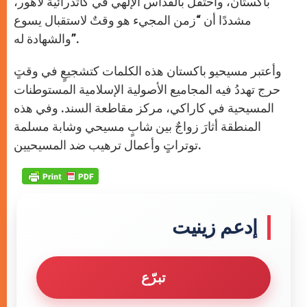
باكستان، وأحتفل بالقداس الإلهي في كاتدرائية لاهور،
مشددًا أن “زمن المجيء هو وقتٌ لاستقبال يسوع
والشهادة له”.
وأعتبر مسيحيو باكستان هذه الكلمات كتشجيعٍ في وقتٍ
حرج تهددُ فيه المجاميع الأصولية الإسلامية المستوطنات
المسيحية في كاراكي، مركز مقاطعة السند. وفي هذه
المنطقة أثارَ زواجٌ بين شابٍ مسيحي وشابة مسلمة
توتراتٍ وأعمال ترهيب ضد المسيحيين.
إدعم زينيت
تبرّع