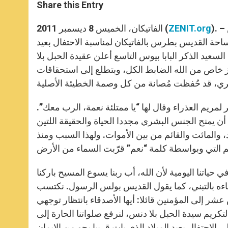
t
s
e
t
r
Share this Entry
s
e
b
t
e
A
n
o
e
p
g
o
r
). – إذاعة الفاتيكان – تلا البابا بندكتس السادس عشر ظهر اليوم الخميس
ZENIT.org
الفاتيكان، الخميس 8 ديسمبر 2011 (
p
e
k
احة القديس بطرس بالفاتيكان لمناسبة الاحتفال بعيد
r
لسعيد الذكر البابا بيوس التاسع أعلن عقيدة الحبل بلا
يدة وبامتياز خاص من الله الضابط الكل، وبتطلع إلى استحقاقات
ريم العذراء وقال لها “يا ممتلئة نعمة، الرب معك”.
ن يمنح الجنس البشري مجددا الحياة والحقيقة اللتين
 والمائت والقائم من بين الأموات. ولهذا السبب ومنذ
في حياتنا اليومية لأن الله، أب ربنا يسوع المسيح باركنا
بناءه بالتبني، كما يقول القديس بولس الرسول. نكتسب
ر إلى المؤمنين قائلا: أيها الأصدقاء بانتظار توجهي
تكريم سيدة الحبل بلا دنس، لنرفع صلواتنا الحارة إلى