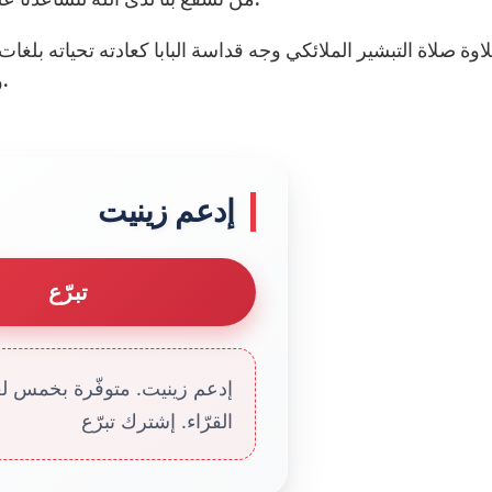
لاوة صلاة التبشير الملائكي وجه قداسة البابا كعادته تحياته بلغا
ومختلف أنحاء العالم ومنح الكل فيض بركاته الرسولية.
إدعم زينيت
تبرّع
إدعم زينيت. متوفّرة بخمس لغا
القرّاء. إشترك تبرّع