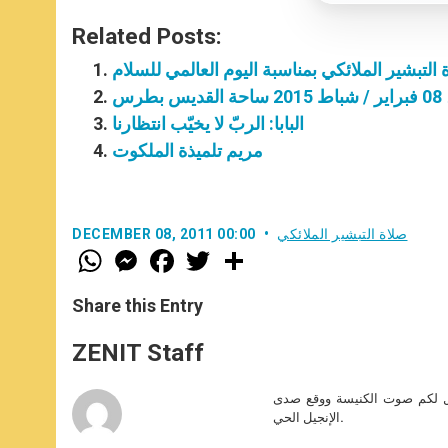
Related Posts:
ة التبشير الملائكي بمناسبة اليوم العالمي للسلام
س
البابا: الربّ لا يخيّب انتظارنا
مريم تلميذة الملكوت
صلاة التبشير الملائكي
DECEMBER 08, 2011 00:00
W
M
F
T
S
h
e
a
w
h
a
s
c
i
a
t
s
e
t
r
Share this Entry
s
e
b
t
e
A
n
o
e
p
g
o
r
ZENIT Staff
p
e
k
r
صل لكم صوت الكنيسة ووقع صدى
الإنجيل الحي.