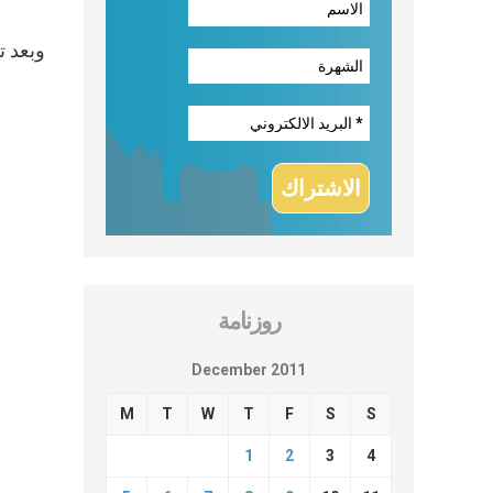
وبعد ت
روزنامة
December 2011
M
T
W
T
F
S
S
1
2
3
4