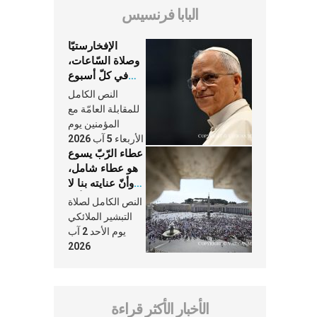
البابا فرنسيس
الإفخارستيّا
وصلاة السّاعات،
في كلّ أسبوع
وكلّ يوم، هما
النص الكامل
النَّفَس في حياة
للمقابلة العامّة مع
الكنيسة
المؤمنين يوم
الأربعاء 5 آب 2026
عطاء الرّبّ يسوع
هو عطاء شامل،
وأنّ عنايته بنا لا
تغيب عنّا أبدًا
النص الكامل لصلاة
التبشير الملائكي
يوم الأحد 2 آب
2026
الأخبار الأكثر قراءة