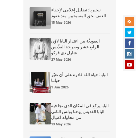
نيجيريا: تضليل إعلامي لإخفاء
العنف بحق المسيحيين منذ عقود
15 May 2026
العبوديَّة بين اعتذار البابا لاوُن
الرابع عشر وصرخة القدِّيس
شارل دي فوكو
27 May 2026
البابا: حياة الله قادرة على أن تغيّر
حياتنا
1 Jun 2026
البابا يركع في المكان الذي نجا فيه
البابا القديس يوحنا بولس الثاني
من محاولة اغتيال
13 May 2026