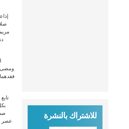
صلا
مريم 
ل
ومضى يق
فقدهما 
تابع 
بكل
صفة
للاشتراك بالنشرة
عصر ال