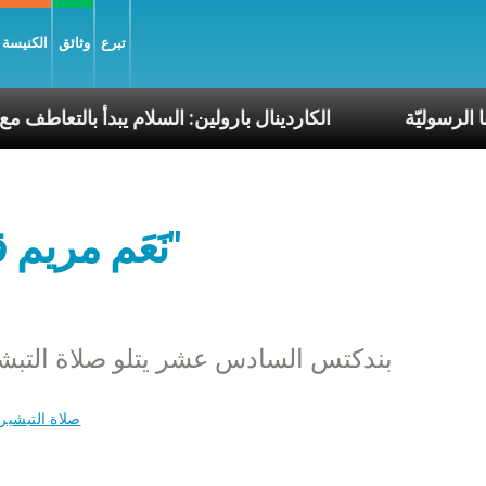
تبرع
وثائق
الكنيسة و
رحلات البابا الرسوليّة
الكاردينال بارولين: السلام يبد
"نَعَم مريم قربت السماء إلى الأرض"
بندكتس السادس عشر يتلو صلاة التبشير
صلاة التبشير