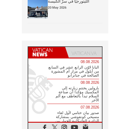
الليتورجيَّا في سرّ الكنيسة
20 May 2026
08.08.2026
البابا لاوُن الرابع عشر في السابع
من أيلول في مزار أم المشورة
الصالحة في جناتزانو
08.08.2026
بارولين يختتم زيارته إلى
المكسيك مؤكدا أن صناعة
السلام تبدأ بالتعاطف مع ألم
الآخر
07.08.2026
صدور بيان ختامي لأول لقاء
مسيحي كونفوشي بمشاركة
الدائرة الفاتيكانية للحوار بين
الأديان