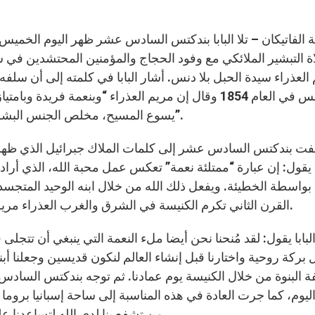
ة التبشير الملائكي مع وفود الحجاج والمؤمنين المحتشدين في س
العذراء سيدة الحبل بلا دنس. أشار البابا في كلمته إلى أن سلفه ا
دنس في العام 1854 وقال إن مريم العذراء “وبنعمة فر
يسوع المسيح، مخلص الجنس البشري، قد حُفظت مُصانة من كل وصمة الخطيئة الأصلية”.
فت بندكتس السادس عشر إلى كلمات الملاك جبرائيل الذي ظهر لم
ول: إن عبارة “ممتلئة نعمة” تعكس عمل محبة الله، الذي أراد أ
بواسطة الخطيئة. ويفعل ذلك الله من خلال ابنه الوحيد المتجسد،
القرن الثاني تكرم الكنيسة في الشرق والغرب العذراء مريم التي وبواسطة كلمة “نعم” قرّبت السماء من الأرض.
البابا يقول: لقد مُنحنا نحن أيضا ملء النعمة التي ينبغي أن تتجلى 
 بركة روحية واختارنا قبل إنشاء العالم لنكون قديسين وجعلنا أ
 البنوة من خلال الكنيسة يوم عمادنا. ثم توجه بندكتس السادس عش
يوم، كما جرت العادة في هذه المناسبة إلى ساحة إسبانيا بروما ل
من تشفع بنا لدى الله لتساعدنا على الاحتفال بعيد الميلاد الذي بات قريبا بجو من الإيمان.